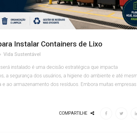
ara Instalar Containers de Lixo
Vida Sustentável
 será instalado é uma decisão estratégica que impacta
uos, a segurança dos usuários, a higiene do ambiente e até mes
eta e ao armazenamento dos resíduos. Embora muitas empresas
COMPARTILHE