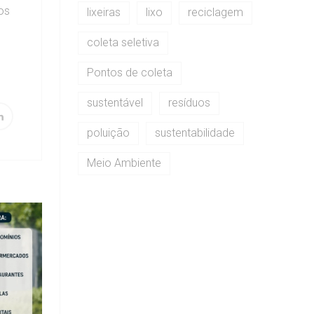
os
lixeiras
lixo
reciclagem
coleta seletiva
Pontos de coleta
sustentável
resíduos
poluição
sustentabilidade
Meio Ambiente