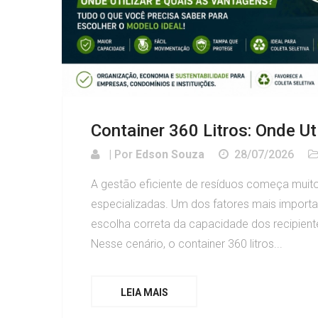
Container 360 Litros: Onde Ut
| Por
Edson Souza
28/07/2026
A gestão eficiente de resíduos começa muito
especializadas. Um dos fatores mais importa
escolha correta da capacidade dos recipient
Nesse cenário, o container 360 litros...
LEIA MAIS