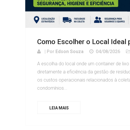
Como Escolher o Local Ideal p
| Por
Edson Souza
04/08/2026
A escolha do local onde um container de lixo
diretamente a eficiência da gestão de resíd
os custos operacionais relacionados à col
condomínios...
LEIA MAIS