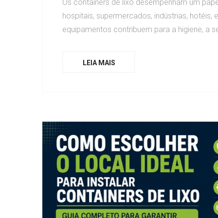
Os containers de lixo desempenham um papel
hospitais, supermercados, indústrias, hotéis,
equipamentos contribuem para a higiene, a seg
LEIA MAIS