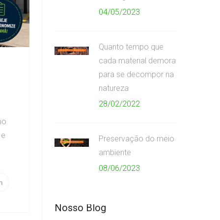
04/05/2023
Quanto tempo que
cada material demora
para se decompor na
natureza
28/02/2022
mo
 e
Preservação do meio
ambiente
08/06/2023
Nosso Blog