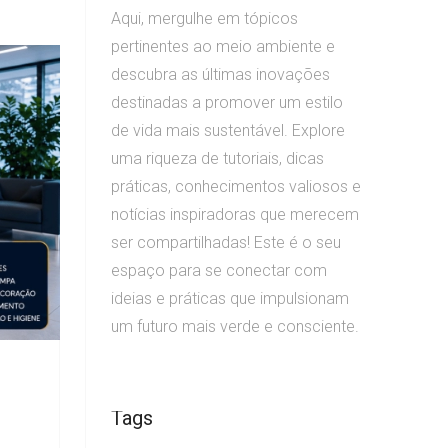
Aqui, mergulhe em tópicos
pertinentes ao meio ambiente e
descubra as últimas inovações
destinadas a promover um estilo
de vida mais sustentável. Explore
uma riqueza de tutoriais, dicas
práticas, conhecimentos valiosos e
notícias inspiradoras que merecem
ser compartilhadas! Este é o seu
espaço para se conectar com
ideias e práticas que impulsionam
um futuro mais verde e consciente.
Tags