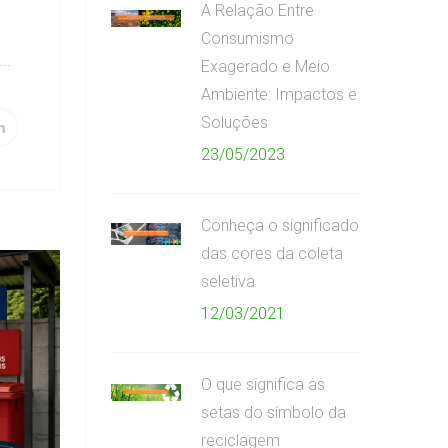
A Relação Entre
Consumismo
..
Exagerado e Meio
Ambiente: Impactos e
Soluções
23/05/2023
Conheça o significado
das cores da coleta
seletiva
12/03/2021
O que significa as
setas do símbolo da
reciclagem