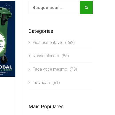
Categorias
Vida Sustentável
(382)
Nosso planeta
(85)
Faça você mesmo
(78)
Inovação
(81)
Mais Populares