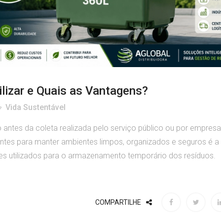
ilizar e Quais as Vantagens?
Vida Sustentável
 antes da coleta realizada pelo serviço público ou por empres
ntes para manter ambientes limpos, organizados e seguros é a
es utilizados para o armazenamento temporário dos resíduos.
COMPARTILHE