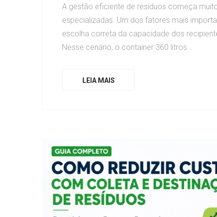
A gestão eficiente de resíduos começa muito
especializadas. Um dos fatores mais importa
escolha correta da capacidade dos recipient
Nesse cenário, o container 360 litros...
LEIA MAIS