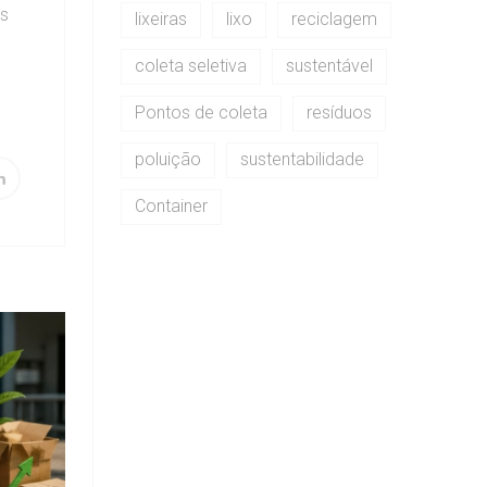
as
lixeiras
lixo
reciclagem
coleta seletiva
sustentável
Pontos de coleta
resíduos
poluição
sustentabilidade
Container