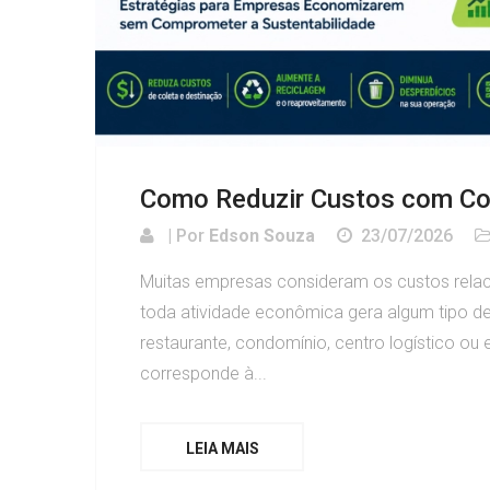
Como Reduzir Custos com Col
| Por
Edson Souza
23/07/2026
Muitas empresas consideram os custos relaci
toda atividade econômica gera algum tipo de r
restaurante, condomínio, centro logístico o
corresponde à...
LEIA MAIS