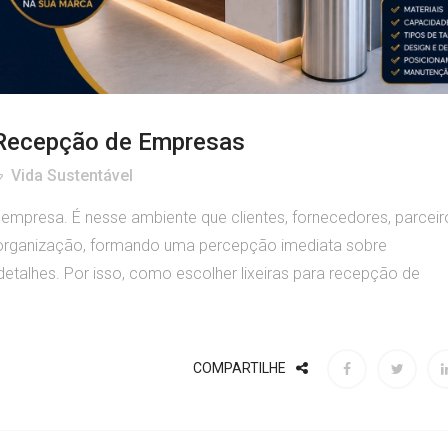
 Recepção de Empresas
Vida Sustentável
 empresa. É nesse ambiente que clientes, fornecedores, parceir
 organização, formando uma percepção imediata sobre
etalhes. Por isso, como escolher lixeiras para recepção de
COMPARTILHE