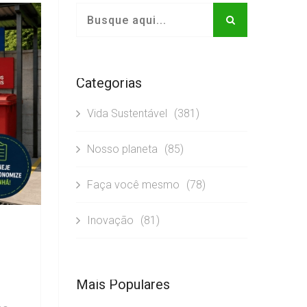
Categorias
Vida Sustentável
(381)
Nosso planeta
(85)
Faça você mesmo
(78)
Inovação
(81)
Mais Populares