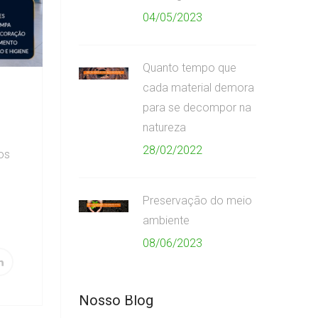
04/05/2023
Quanto tempo que
cada material demora
para se decompor na
natureza
28/02/2022
os
Preservação do meio
ambiente
08/06/2023
Nosso Blog