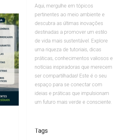
Aqui, mergulhe em tópicos
pertinentes ao meio ambiente e
descubra as últimas inovações
destinadas a promover um estilo
de vida mais sustentável. Explore
uma riqueza de tutoriais, dicas
práticas, conhecimentos valiosos e
notícias inspiradoras que merecem
ser compartilhadas! Este é o seu
espaço para se conectar com
ideias e práticas que impulsionam
um futuro mais verde e consciente.
Tags