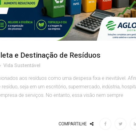
eta e Destinação de Resíduos
Vida Sustentável
onados aos resíduos como uma despesa fixa e inevitável. Afin
esíduo, seja em um escritório, supermercado, indústria, hospita
u empresa de serviços. No entanto, essa visão nem sempre
COMPARTILHE