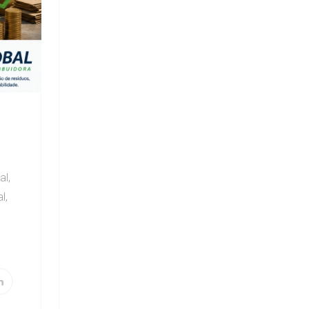
al,
l,