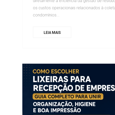
diretamente a eficiência da gestão de resíd
os custos operacionais relacionados à col
condomínios...
LEIA MAIS