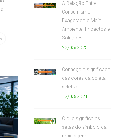
mo
A Relação Entre
 e
Consumismo
Exagerado e Meio
Ambiente: Impactos e
Soluções
23/05/2023
Conheça o significado
das cores da coleta
seletiva
12/03/2021
O que significa as
setas do símbolo da
reciclagem