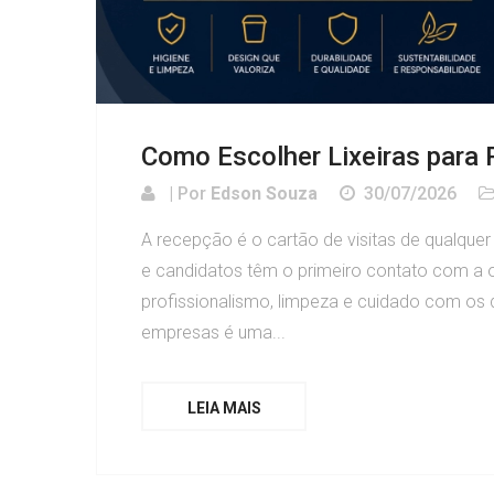
Como Escolher Lixeiras para
| Por
Edson Souza
30/07/2026
A recepção é o cartão de visitas de qualquer
e candidatos têm o primeiro contato com a
profissionalismo, limpeza e cuidado com os d
empresas é uma...
LEIA MAIS