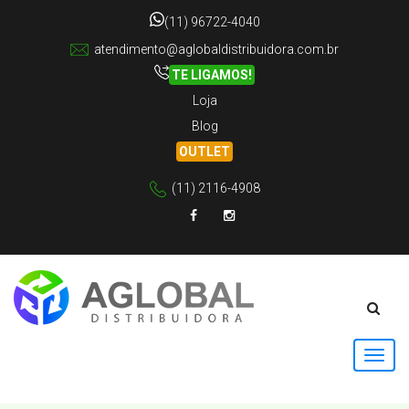
(11) 96722-4040
atendimento@aglobaldistribuidora.com.br
TE LIGAMOS!
Loja
Blog
OUTLET
(11) 2116-4908
Facebook
Instagram