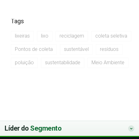
Tags
lixeiras
lixo
reciclagem
coleta seletiva
Pontos de coleta
sustentável
resíduos
poluição
sustentabilidade
Meio Ambiente
Líder do
Segmento