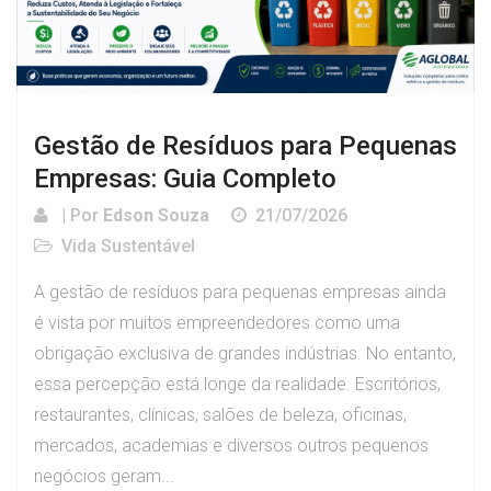
Gestão de Resíduos para Pequenas
Empresas: Guia Completo
| Por
Edson Souza
21/07/2026
Vida Sustentável
A gestão de resíduos para pequenas empresas ainda
é vista por muitos empreendedores como uma
obrigação exclusiva de grandes indústrias. No entanto,
essa percepção está longe da realidade. Escritórios,
restaurantes, clínicas, salões de beleza, oficinas,
mercados, academias e diversos outros pequenos
negócios geram...