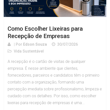
Como Escolher Lixeiras para
Recepção de Empresas
| Por
Edson Souza
30/07/2026
Vida Sustentável
A recepção é o cartão de visitas de qualquer
empresa. É nesse ambiente que clientes,
fornecedores, parceiros e candidatos têm o primeiro
contato com a organização, formando uma
percepção imediata sobre profissionalismo, limpeza e
cuidado com os detalhes. Por isso, como escolher
lixeiras para recepção de empresas é uma...