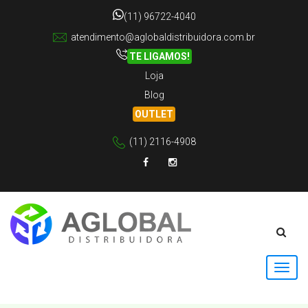
(11) 96722-4040
atendimento@aglobaldistribuidora.com.br
TE LIGAMOS!
Loja
Blog
OUTLET
(11) 2116-4908
Facebook
Instagram