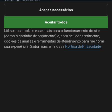
Lista de Produtos
Informações Técnicas
Apenas necessários
Mapa do site
Aceitar todos
Utilizamos cookies essenciais para o funcionamento do site
ATENDIMENTO
(como o carrinho de orçamento) e, com seu consentimento,
cookies de análise e ferramentas de atendimento para melhorar
Orçamentos corporativos, condições para empresas
sua experiência. Saiba mais em nossa
Política de Privacidade
.
e suporte especializado.
Ligamos para você
Fale conosco
© 2026 Aglobal Distribuidora. Todos os direitos reservados.