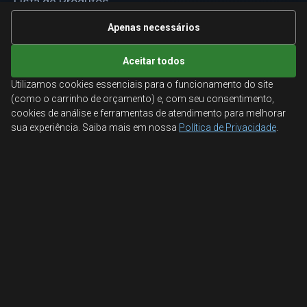
Lista de Produtos
Informações Técnicas
Apenas necessários
Mapa do site
Aceitar todos
Utilizamos cookies essenciais para o funcionamento do site
ATENDIMENTO
(como o carrinho de orçamento) e, com seu consentimento,
cookies de análise e ferramentas de atendimento para melhorar
Orçamentos corporativos, condições para empresas
sua experiência. Saiba mais em nossa
Política de Privacidade
.
e suporte especializado.
Ligamos para você
Fale conosco
© 2026 Aglobal Distribuidora. Todos os direitos reservados.