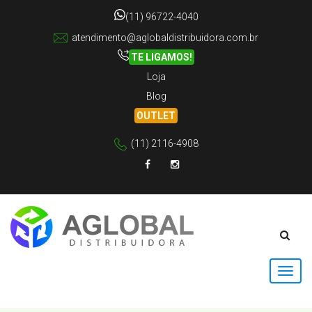
(11) 96722-4040
atendimento@aglobaldistribuidora.com.br
TE LIGAMOS!
Loja
Blog
OUTLET
(11) 2116-4908
Facebook
Instagram