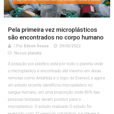
Pela primeira vez microplásticos
são encontrados no corpo humano
| Por
Edson Souza
29/03/2022
Nosso planeta
A poluição por plástico está por todo o planeta onde
o microplástico é encontrado até mesmo em áreas
remotas como Antártida e o topo do Everest, e agora
um estudo recente identificou microplástico no
sangue humano, em uma proporção onde 80% das
pessoas testadas deram positivo para o
microplástico. O estudo realizado O estudo foi
realizado com 22 pessoas voluntárias, saudáveis e