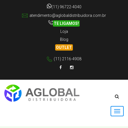
(11) 96722-4040
atendimento@aglobaldistribuidora.com.br
TE LIGAMOS!
Loja
Blog
OUTLET
(11) 2116-4908
Facebook
Instagram