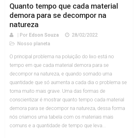
Quanto tempo que cada material
demora para se decompor na
natureza
| Por
Edson Souza
28/02/2022
Nosso planeta
O principal problema na poluição do lixo está no
tempo em que cada material demora para se
decompor na natureza, e quando somado uma
quantidade que só aumenta a cada dia o problema se
torna muito mais grave. Uma das formas de
conscientizar é mostrar quanto tempo cada material
demora para se decompor na natureza, dessa forma
nós criamos uma tabela com os materiais mais
comuns e a quantidade de tempo que leva...