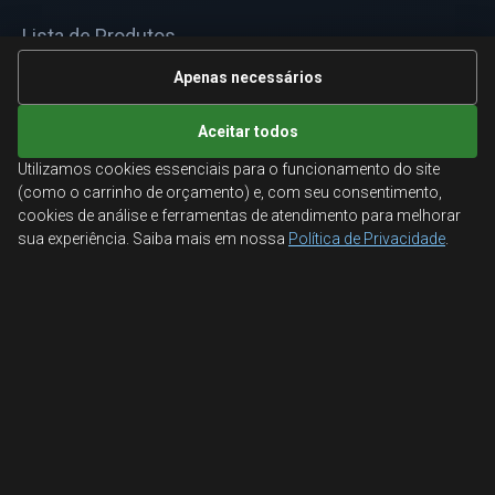
Lista de Produtos
Informações Técnicas
Apenas necessários
Mapa do site
Aceitar todos
Utilizamos cookies essenciais para o funcionamento do site
ATENDIMENTO
(como o carrinho de orçamento) e, com seu consentimento,
cookies de análise e ferramentas de atendimento para melhorar
Orçamentos corporativos, condições para empresas
sua experiência. Saiba mais em nossa
Política de Privacidade
.
e suporte especializado.
Ligamos para você
Fale conosco
© 2026 Aglobal Distribuidora. Todos os direitos reservados.