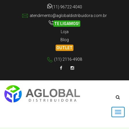
(11) 96722-4040
atendimento@aglobaldistribuidora.com.br
TE LIGAMOS!
Loja
Blog
OUTLET
(11) 2116-4908
Facebook
Instagram