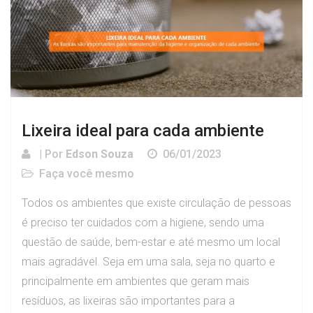
Lixeira ideal para cada ambiente
| Por
Edson Souza
06/01/2023
Faça você mesmo
Todos os ambientes que existe circulação de pessoas
é preciso ter cuidados com a higiene, sendo uma
questão de saúde, bem-estar e até mesmo um local
mais agradável. Seja em uma sala, seja no quarto e
principalmente em ambientes que geram mais
resíduos, as lixeiras são importantes para a