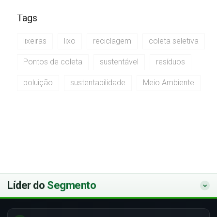
Tags
lixeiras
lixo
reciclagem
coleta seletiva
Pontos de coleta
sustentável
resíduos
poluição
sustentabilidade
Meio Ambiente
Líder do
Segmento