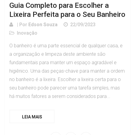
Guia Completo para Escolher a
Lixeira Perfeita para o Seu Banheiro
| Por
Edson Souza
22/09/2023
Inovação
O banheiro é uma parte essencial de qualquer casa, e
a organização e limpeza deste ambiente são
fundamentais para manter um espaço agradável e
higiênico. Uma das peças-chave para manter a ordem
no banheiro é a lixeira. Escolher a lixeira certa para o
seu banheiro pode parecer uma tarefa simples, mas
há muitos fatores a serem considerados para...
LEIA MAIS