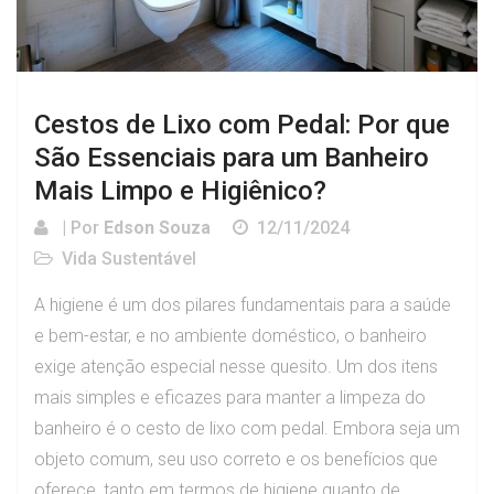
Cestos de Lixo com Pedal: Por que
São Essenciais para um Banheiro
Mais Limpo e Higiênico?
| Por
Edson Souza
12/11/2024
Vida Sustentável
A higiene é um dos pilares fundamentais para a saúde
e bem-estar, e no ambiente doméstico, o banheiro
exige atenção especial nesse quesito. Um dos itens
mais simples e eficazes para manter a limpeza do
banheiro é o cesto de lixo com pedal. Embora seja um
objeto comum, seu uso correto e os benefícios que
oferece, tanto em termos de higiene quanto de