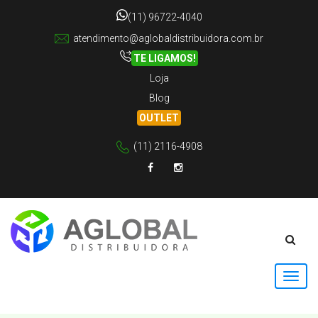
(11) 96722-4040
atendimento@aglobaldistribuidora.com.br
TE LIGAMOS!
Loja
Blog
OUTLET
(11) 2116-4908
Facebook
Instagram