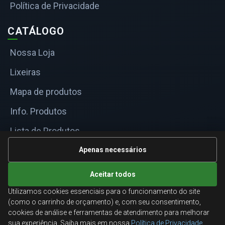
Política de Privacidade
CATÁLOGO
Nossa Loja
Lixeiras
Mapa de produtos
Info. Produtos
Lista de Produtos
Informações Técnicas
Apenas necessários
Mapa do site
Aceitar todos
Utilizamos cookies essenciais para o funcionamento do site
ATENDIMENTO
(como o carrinho de orçamento) e, com seu consentimento,
cookies de análise e ferramentas de atendimento para melhorar
Orçamentos corporativos, condições para empresas
sua experiência. Saiba mais em nossa
Política de Privacidade
.