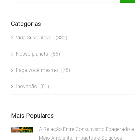
Categorias
Vida Sustentável
(382)
Nosso planeta
(85)
Faça você mesmo
(78)
Inovação
(81)
Mais Populares
A Relação Entre Consumismo Exagerado e
Meio Ambiente: Impactos e Soluções