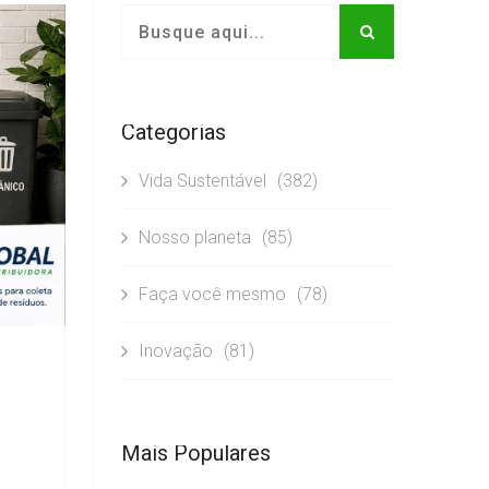
Categorias
Vida Sustentável
(382)
Nosso planeta
(85)
Faça você mesmo
(78)
Inovação
(81)
Mais Populares