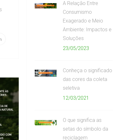
A Relação Entre
s
Consumismo
Exagerado e Meio
Ambiente: Impactos e
Soluções
23/05/2023
Conheça o significado
das cores da coleta
seletiva
12/03/2021
O que significa as
setas do símbolo da
reciclagem