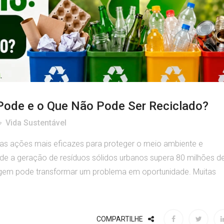
 Pode e o Que Não Pode Ser Reciclado?
Vida Sustentável
das ações mais eficazes para proteger o meio ambiente e
onde a geração de resíduos sólidos urbanos supera 80 milhões d
rigem pode transformar um problema em oportunidade. Muitas
COMPARTILHE