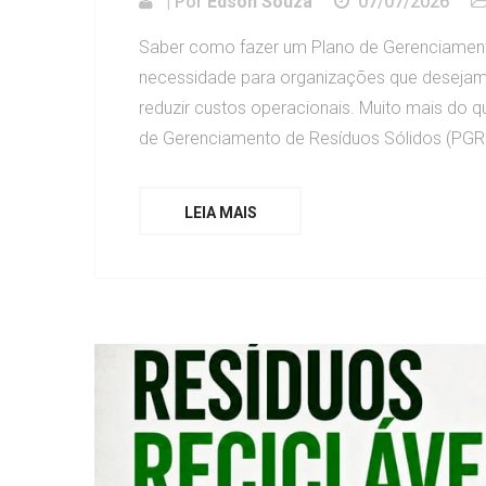
| Por
Edson Souza
07/07/2026
Saber como fazer um Plano de Gerenciamen
necessidade para organizações que desejam o
reduzir custos operacionais. Muito mais do 
de Gerenciamento de Resíduos Sólidos (PGRS
LEIA MAIS