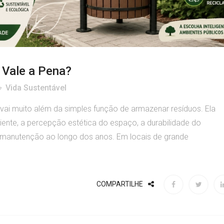
 Vale a Pena?
Vida Sustentável
 vai muito além da simples função de armazenar resíduos. Ela
iente, a percepção estética do espaço, a durabilidade do
e manutenção ao longo dos anos. Em locais de grande
COMPARTILHE