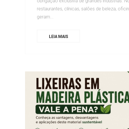
obrigação exclusiva de grandes indústrias. No
restaurantes, clínicas, salões de beleza, of
geram...
LEIA MAIS