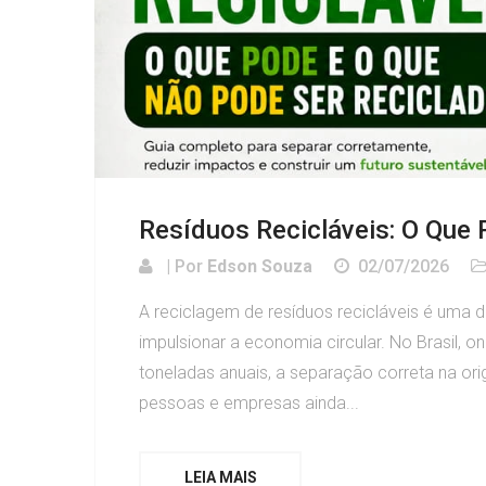
Resíduos Recicláveis: O Que
| Por
Edson Souza
02/07/2026
A reciclagem de resíduos recicláveis é uma 
impulsionar a economia circular. No Brasil, 
toneladas anuais, a separação correta na o
pessoas e empresas ainda...
LEIA MAIS