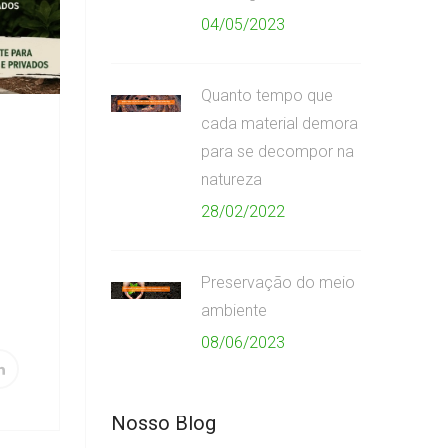
04/05/2023
Quanto tempo que
cada material demora
para se decompor na
natureza
28/02/2022
Preservação do meio
ambiente
08/06/2023
Nosso Blog