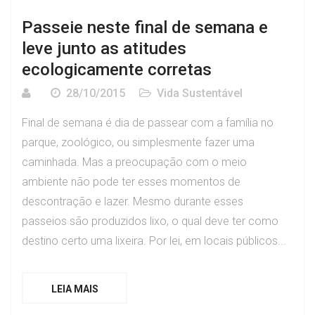
Passeie neste final de semana e
leve junto as atitudes
ecologicamente corretas
28/10/2015
Vida Sustentável
Final de semana é dia de passear com a família no
parque, zoológico, ou simplesmente fazer uma
caminhada. Mas a preocupação com o meio
ambiente não pode ter esses momentos de
descontração e lazer. Mesmo durante esses
passeios são produzidos lixo, o qual deve ter como
destino certo uma lixeira. Por lei, em locais públicos...
LEIA MAIS