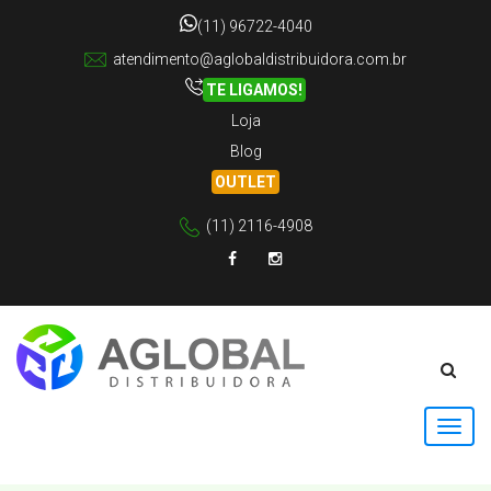
(11) 96722-4040
atendimento@aglobaldistribuidora.com.br
TE LIGAMOS!
Loja
Blog
OUTLET
(11) 2116-4908
Facebook
Instagram