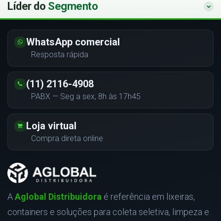
Líder do
Segmento
WhatsApp comercial
Resposta rápida
(11) 2116-4908
PABX — Seg a sex, 8h às 17h45
Loja virtual
Compra direta online
A
Aglobal Distribuidora
é referência em lixeiras,
containers e soluções para coleta seletiva, limpeza e