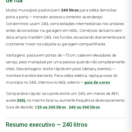
de rua
Muitos municípios padronizam
240 litros
para coleta domiciliar
porta a porta — morador associa o contentor ao endereço.
Condomínios usam 240L como estações intermediárias nos andares
antes de consolidar na garagem em 660L. Comércios de bairro sem
doca ampla mantêm 240L nos fundos, esvaziando diariamente para
o container maior na calçada ou garagem compartilhada.
Vantagens: passa em portas de ~75 cm, cabe em elevadores de
serviço, peso manejável por uma pessoa quando não completamente
cheio. Desvantagens: enche rápido em picos (delivery, eventos) —
monitore transbordamento. Para coleta seletiva, replique cores do
município no 240L interno e no 660L externo —
guia de cores
.
Comparativo rápido: se o ponto enche um 240L em menos de 48 h,
avalie
360L
no mesmo local ou aumente frequência de esvaziamento.
Guia de decisão:
120 ou 240 litros
·
240 ou 360 litros
.
Resumo executivo — 240 litros