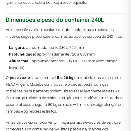
içamento, caso a coleta local exija esse requisito.
Dimensões e peso do container 240L
As dimensões variam conforme o fabricante, mas a maioria dos
modelos segue proporções próximas ao padrão europeu de 240 litros:
Largura:
aproximadamente 580 a 720 mm
Profundidade:
aproximadamente 720 a 850 mm
Altura total:
aproximadamente 1.050 a 1.200 mm (com tampa
fechada)
O
peso vazio
situa-se entre
15 e 20 kg
na maioria das versões em
PEAD virgem. Modelos com rodas reforçadas, pedal ou alças
metálicas para içamento podem ultrapassar levemente essa faixa.
Com carga máxima de resíduos orgânicos e recicláveis misturados, o
peso total pode chegar a 80 kg ou mais — limite que exige atenção em
rampas e corredores estreitos.
Antes de posicionar o contentor, meça portas, elevadores de serviço e
corredores. Um container de 240 litros passa na maioria dos