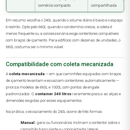
comércio compacto
compartilhada
Em resumo: escolha o 240L quando o volume diário é baixo e o espaço
é restrito. Opte pelo 660L quando o condomínio cresce, a coleta é
menos frequente ou a concessionária exige contentores compatíveis
com braços de içamento. Para edifícios com dezenas de unidades, o
660L costuma ser o mínimo viável.
Compatibilidade com coleta mecanizada
A
coleta mecanizada
— em que caminhões equipados com braços
de içamento levantam e esvaziam contentores automaticamente —
prioriza modelos de 660L e 1000L com pontos de engate
padronizados. O
container 240 litros
raramente possui as alças e
dimensões exigidas por esses equipamentos.
Na prática, o esvaziamento do 240L ocorre de três formas:
Manual:
garis ou funcionários inclinam o contentor sobre o
caminhão basculante ou compactador lateral.