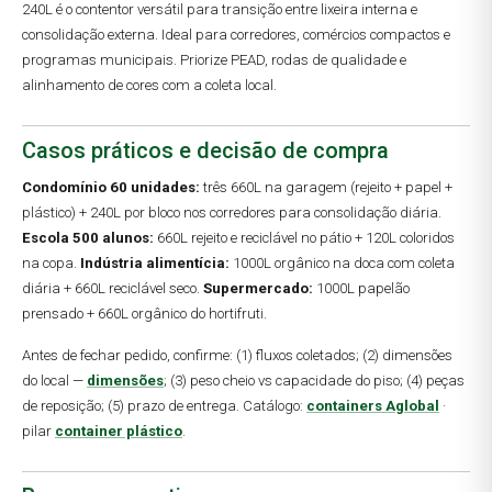
240L é o contentor versátil para transição entre lixeira interna e
consolidação externa. Ideal para corredores, comércios compactos e
programas municipais. Priorize PEAD, rodas de qualidade e
alinhamento de cores com a coleta local.
Casos práticos e decisão de compra
Condomínio 60 unidades:
três 660L na garagem (rejeito + papel +
plástico) + 240L por bloco nos corredores para consolidação diária.
Escola 500 alunos:
660L rejeito e reciclável no pátio + 120L coloridos
na copa.
Indústria alimentícia:
1000L orgânico na doca com coleta
diária + 660L reciclável seco.
Supermercado:
1000L papelão
prensado + 660L orgânico do hortifruti.
Antes de fechar pedido, confirme: (1) fluxos coletados; (2) dimensões
do local —
dimensões
; (3) peso cheio vs capacidade do piso; (4) peças
de reposição; (5) prazo de entrega. Catálogo:
containers Aglobal
·
pilar
container plástico
.