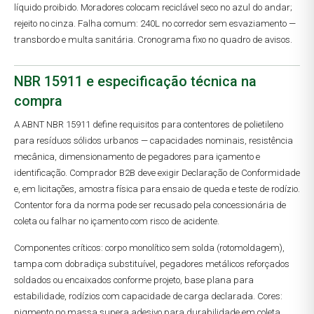
líquido proibido. Moradores colocam reciclável seco no azul do andar;
rejeito no cinza. Falha comum: 240L no corredor sem esvaziamento —
transbordo e multa sanitária. Cronograma fixo no quadro de avisos.
NBR 15911 e especificação técnica na
compra
A ABNT NBR 15911 define requisitos para contentores de polietileno
para resíduos sólidos urbanos — capacidades nominais, resistência
mecânica, dimensionamento de pegadores para içamento e
identificação. Comprador B2B deve exigir Declaração de Conformidade
e, em licitações, amostra física para ensaio de queda e teste de rodízio.
Contentor fora da norma pode ser recusado pela concessionária de
coleta ou falhar no içamento com risco de acidente.
Componentes críticos: corpo monolítico sem solda (rotomoldagem),
tampa com dobradiça substituível, pegadores metálicos reforçados
soldados ou encaixados conforme projeto, base plana para
estabilidade, rodízios com capacidade de carga declarada. Cores:
pigmento no massa supera adesivo para durabilidade em coleta