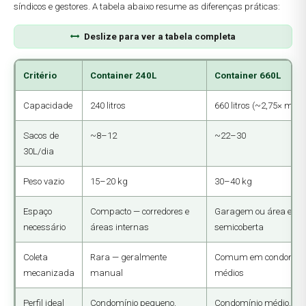
síndicos e gestores. A tabela abaixo resume as diferenças práticas:
Deslize para ver a tabela completa
Critério
Container 240L
Container 660L
Capacidade
240 litros
660 litros (~2,75× maio
Sacos de
~8–12
~22–30
30L/dia
Peso vazio
15–20 kg
30–40 kg
Espaço
Compacto — corredores e
Garagem ou área exte
necessário
áreas internas
semicoberta
Coleta
Rara — geralmente
Comum em condomíni
mecanizada
manual
médios
Perfil ideal
Condomínio pequeno,
Condomínio médio, g