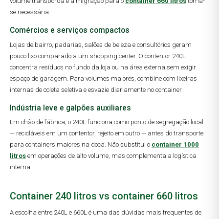
volume transborda e a migração para o
container 660 litros
torna-
se necessária.
Comércios e serviços compactos
Lojas de bairro, padarias, salões de beleza e consultórios geram
pouco lixo comparado a um shopping center. O contentor 240L
concentra resíduos no fundo da loja ou na área externa sem exigir
espaço de garagem. Para volumes maiores, combine com lixeiras
internas de coleta seletiva e esvazie diariamente no container.
Indústria leve e galpões auxiliares
Em chão de fábrica, o 240L funciona como ponto de segregação local
— recicláveis em um contentor, rejeito em outro — antes do transporte
para containers maiores na doca. Não substitui o
container 1000
litros
em operações de alto volume, mas complementa a logística
interna.
Container 240 litros vs container 660 litros
A escolha entre 240L e 660L é uma das dúvidas mais frequentes de