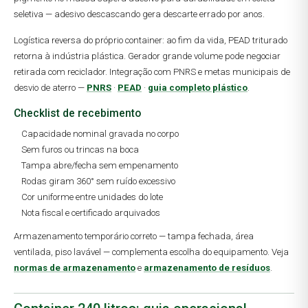
seletiva — adesivo descascando gera descarte errado por anos.
Logística reversa do próprio container: ao fim da vida, PEAD triturado
retorna à indústria plástica. Gerador grande volume pode negociar
retirada com reciclador. Integração com PNRS e metas municipais de
desvio de aterro —
PNRS
·
PEAD
·
guia completo plástico
.
Checklist de recebimento
Capacidade nominal gravada no corpo
Sem furos ou trincas na boca
Tampa abre/fecha sem empenamento
Rodas giram 360° sem ruído excessivo
Cor uniforme entre unidades do lote
Nota fiscal e certificado arquivados
Armazenamento temporário correto — tampa fechada, área
ventilada, piso lavável — complementa escolha do equipamento. Veja
normas de armazenamento
e
armazenamento de resíduos
.