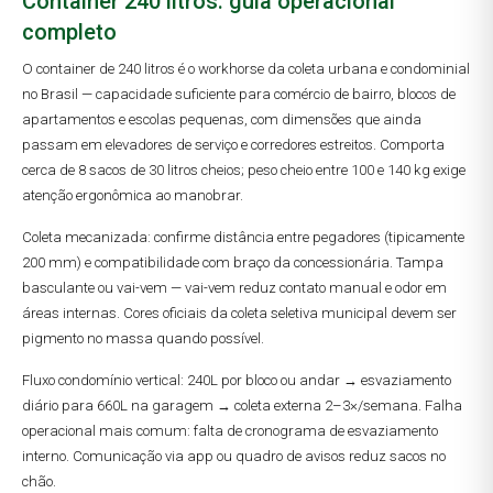
Container 240 litros: guia operacional
completo
O container de 240 litros é o workhorse da coleta urbana e condominial
no Brasil — capacidade suficiente para comércio de bairro, blocos de
apartamentos e escolas pequenas, com dimensões que ainda
passam em elevadores de serviço e corredores estreitos. Comporta
cerca de 8 sacos de 30 litros cheios; peso cheio entre 100 e 140 kg exige
atenção ergonômica ao manobrar.
Coleta mecanizada: confirme distância entre pegadores (tipicamente
200 mm) e compatibilidade com braço da concessionária. Tampa
basculante ou vai-vem — vai-vem reduz contato manual e odor em
áreas internas. Cores oficiais da coleta seletiva municipal devem ser
pigmento no massa quando possível.
Fluxo condomínio vertical: 240L por bloco ou andar → esvaziamento
diário para 660L na garagem → coleta externa 2–3×/semana. Falha
operacional mais comum: falta de cronograma de esvaziamento
interno. Comunicação via app ou quadro de avisos reduz sacos no
chão.