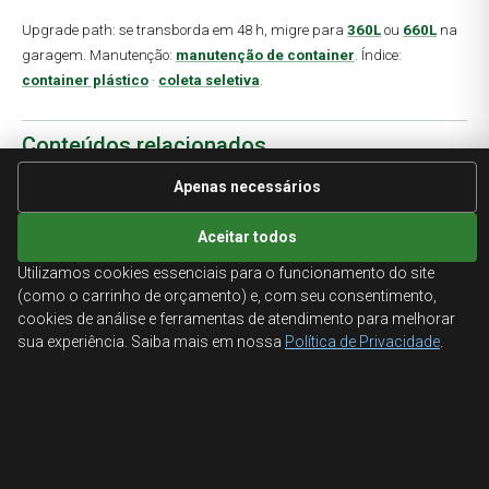
Upgrade path: se transborda em 48 h, migre para
360L
ou
660L
na
garagem. Manutenção:
manutenção de container
. Índice:
container plástico
·
coleta seletiva
.
Conteúdos relacionados
Explore guias complementares sobre containers plásticos:
Apenas necessários
Container de plástico para lixo — guia completo
Aceitar todos
Container PEAD — polietileno de alta densidade
Utilizamos cookies essenciais para o funcionamento do site
Container 660 litros — guia para condomínios
(como o carrinho de orçamento) e, com seu consentimento,
Container 1000 litros — coleta urbana
cookies de análise e ferramentas de atendimento para melhorar
Contentor plástico para lixo — nomenclatura
sua experiência. Saiba mais em nossa
Política de Privacidade
.
Lixeiras container — catálogo de produtos
Perguntas
frequentes