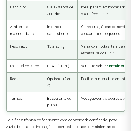
Uso típico
8 a 12 sacos de
Ideal para fluxo moderado c
30L/dia
coleta frequente
Ambientes
Internos,
Corredores, áreas de serviço,
recomendados
semicobertos
condomínios pequenos
Peso vazio
15 a 20 kg
Varia com rodas, tampa e
espessura do PEAD
Material do corpo
PEAD (HDPE)
Ver guia sobre
container P
Rodas
Opcional (2 ou
Facilitam manobra em pisos 
4)
Tampa
Basculante ou
Vedação contra odores e veto
plana
Exija ficha técnica do fabricante com capacidade certificada, peso
vazio declarado e indicação de compatibilidade com sistemas de