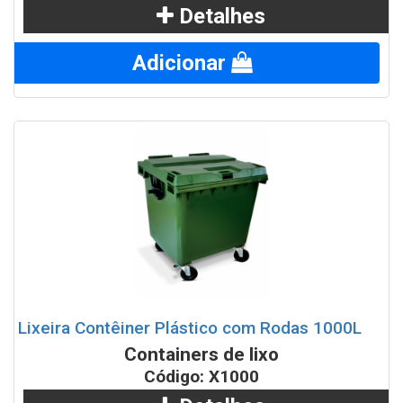
Detalhes
Adicionar
Lixeira Contêiner Plástico com Rodas 1000L
Containers de lixo
Código: X1000