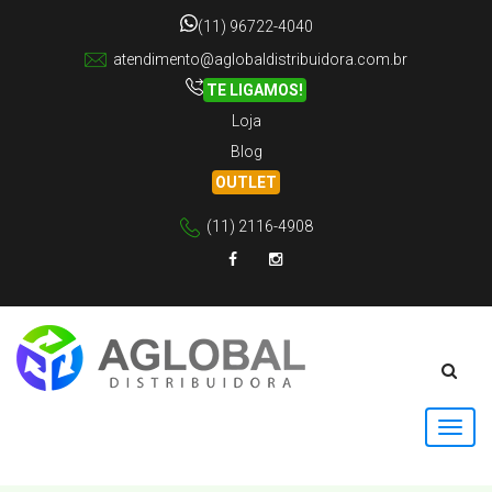
(11) 96722-4040
atendimento@aglobaldistribuidora.com.br
TE LIGAMOS!
Loja
Blog
OUTLET
(11) 2116-4908
Facebook
Instagram