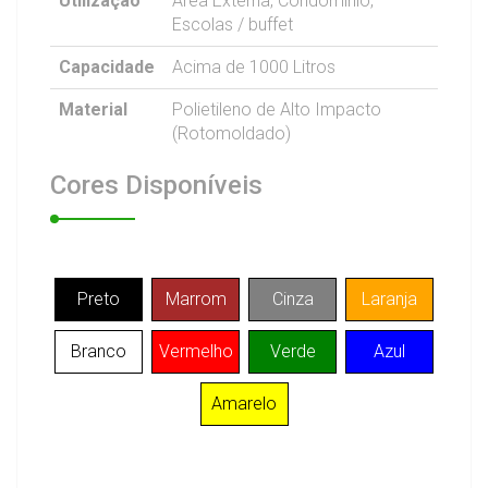
Utilização
Área Externa, Condomínio,
Escolas / buffet
Capacidade
Acima de 1000 Litros
Material
Polietileno de Alto Impacto
(Rotomoldado)
Cores
Disponíveis
Preto
Marrom
Cinza
Laranja
Branco
Vermelho
Verde
Azul
Amarelo