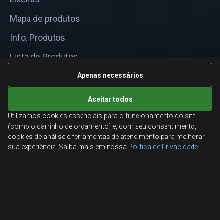
Mapa de produtos
Info. Produtos
Lista de Produtos
Informações Técnicas
Apenas necessários
Mapa do site
Aceitar todos
Utilizamos cookies essenciais para o funcionamento do site
ATENDIMENTO
(como o carrinho de orçamento) e, com seu consentimento,
cookies de análise e ferramentas de atendimento para melhorar
Orçamentos corporativos, condições para empresas
sua experiência. Saiba mais em nossa
Política de Privacidade
.
e suporte especializado.
Ligamos para você
Fale conosco