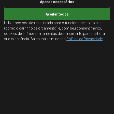
Apenas necessários
Aceitar todos
Utilizamos cookies essenciais para o funcionamento do site
(como o carrinho de orçamento) e, com seu consentimento,
cookies de análise e ferramentas de atendimento para melhorar
sua experiência. Saiba mais em nossa
Política de Privacidade
.
Lixeira de ferro para calçada
container de aço
Encontre a solução ideal para a coleta de lixo em sua calçada
com nossas lixeiras de ferro resistentes e duráveis.…
VER MODELOS