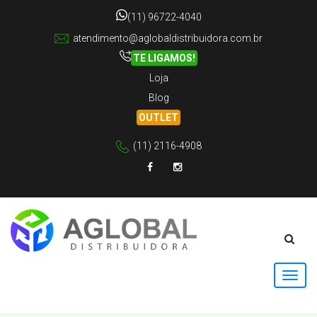
(11) 96722-4040
atendimento@aglobaldistribuidora.com.br
TE LIGAMOS!
Loja
Blog
OUTLET
(11) 2116-4908
Facebook
Instagram