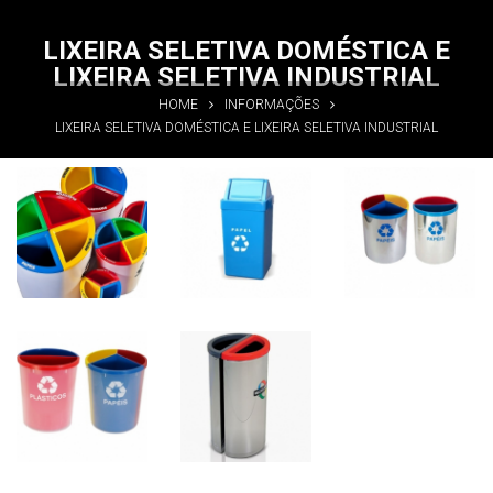
LIXEIRA SELETIVA DOMÉSTICA E
LIXEIRA SELETIVA INDUSTRIAL
HOME
INFORMAÇÕES
LIXEIRA SELETIVA DOMÉSTICA E LIXEIRA SELETIVA INDUSTRIAL
Lixeira
Lixeira
Lixeira
seletiva
seletiva
seletiva
doméstica e
doméstica e
doméstica e
lixeira
lixeira
lixeira
seletiva
seletiva
seletiva
industrial
industrial
industrial
Informações
Informações
Informações
Lixeira
Lixeira
seletiva
seletiva
doméstica e
doméstica e
lixeira
lixeira
seletiva
seletiva
industrial
industrial