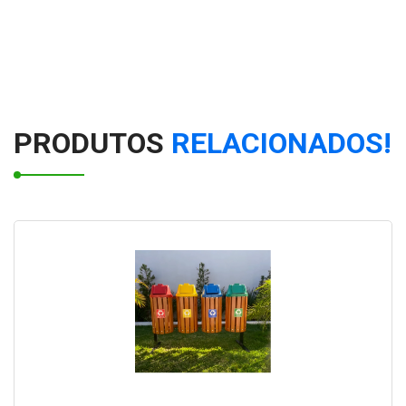
Coletores lixo seletivo
Lixeira seletiva reciclável
Coletor de pilhas usadas
PRODUTOS
RELACIONADOS!