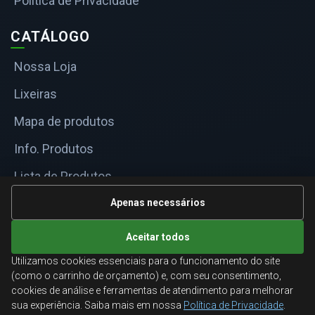
Política de Privacidade
CATÁLOGO
Nossa Loja
Lixeiras
Mapa de produtos
Info. Produtos
Lista de Produtos
Informações Técnicas
Apenas necessários
Mapa do site
Aceitar todos
Utilizamos cookies essenciais para o funcionamento do site
ATENDIMENTO
(como o carrinho de orçamento) e, com seu consentimento,
cookies de análise e ferramentas de atendimento para melhorar
Orçamentos corporativos, condições para empresas
sua experiência. Saiba mais em nossa
Política de Privacidade
.
e suporte especializado.