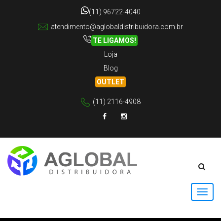
(11) 96722-4040
atendimento@aglobaldistribuidora.com.br
TE LIGAMOS!
Loja
Blog
OUTLET
(11) 2116-4908
Facebook
Instagram