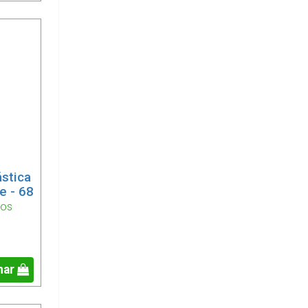
ástica
e - 68
ios
nar