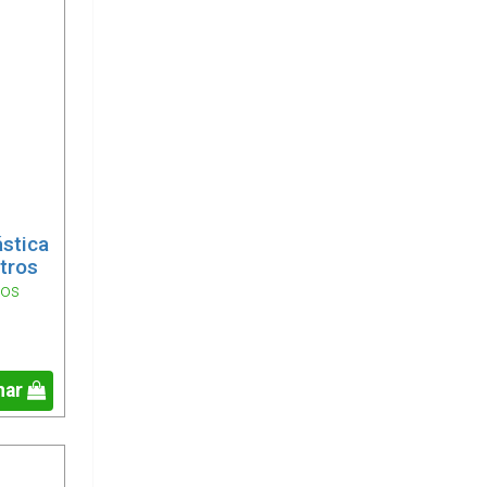
ástica
tros
ios
nar