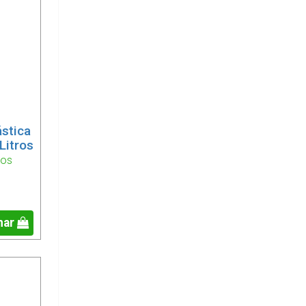
ástica
Litros
ios
nar