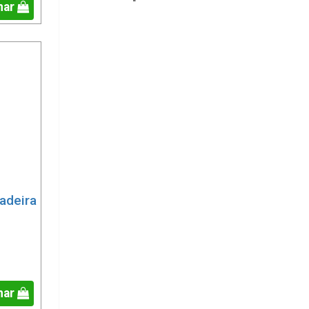
nar
adeira
nar