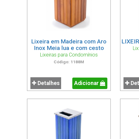
jardim de inverno.
Lixeira em Madeira com Aro
LIXEI
Inox Meia lua e com cesto
Li
Lixeiras para Condomínios
Código: 1188M
Detalhes
Adicionar
Det