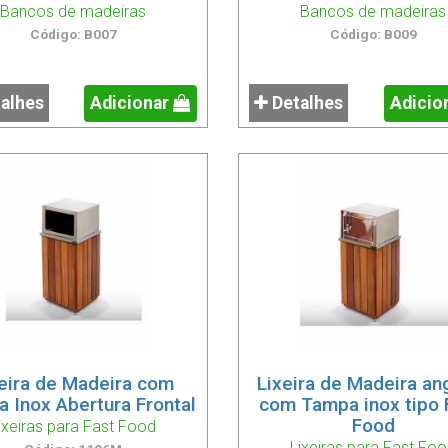
Bancos de madeiras
Bancos de madeiras
Código: B007
Código: B009
alhes
Adicionar
Detalhes
Adicio
xeira de Madeira com
Lixeira de Madeira an
 Inox Abertura Frontal
com Tampa inox tipo 
Food
ixeiras para Fast Food
Lixeiras para Fast Fo