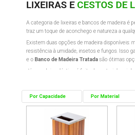
LIXEIRAS E
CESTOS DE L
A categoria de lixeiras e bancos de madeira é p
traz um toque de aconchego e natureza a qualqu
Existem duas opções de madeira disponíveis: ma
resistência à umidade, insetos e fungos. Isso g
e o
Banco de Madeira Tratada
são ótimas opçõ
Já a madeira plástica é feita de material recicla
Plástica
e o
Banco de Madeira Plástica
são ót
sustentável.
Não importa qual seja sua necessidade, temos a 
banco perfeito para o seu espaço. Com a madeira
que seja perfeito para as suas necessidades.
Além disso, as lixeiras e bancos de madeira sã