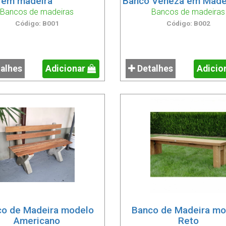
 em madeira
Banco Veneza em Made
Bancos de madeiras
Bancos de madeiras
Código: B001
Código: B002
alhes
Adicionar
Detalhes
Adicio
co de Madeira modelo
Banco de Madeira mo
Americano
Reto