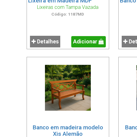
Lixeira em Madeira MDF
Banco
Lixeiras com Tampa Vazada
Código: 1187MD
Detalhes
Adicionar
Det
Banco em madeira modelo
Ban
Xis Alemão