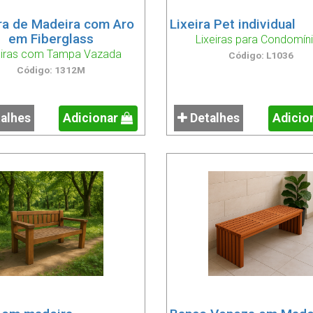
ira de Madeira com Aro
Lixeira Pet individual
em Fiberglass
Lixeiras para Condomín
eiras com Tampa Vazada
Código: L1036
Código: 1312M
alhes
Adicionar
Detalhes
Adicio