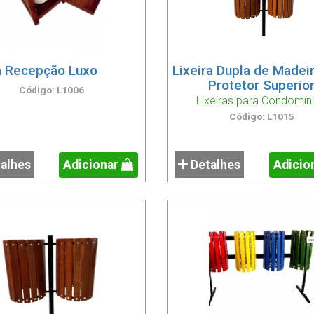
a Recepção Luxo
Lixeira Dupla de Madei
Protetor Superio
Código: L1006
Lixeiras para Condomín
Código: L1015
alhes
Adicionar
Detalhes
Adicio