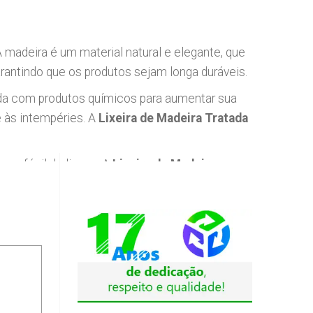
A madeira é um material natural e elegante, que
rantindo que os produtos sejam longa duráveis.
tada com produtos químicos para aumentar sua
e às intempéries. A
Lixeira de Madeira Tratada
e e fácil de limpar. A
Lixeira de Madeira
praças, além de ser uma opção mais
pleta no nosso site e encontre a lixeira e
á adquirindo um produto resistente, durável e
s, jardins e até mesmo dentro de casa, como no