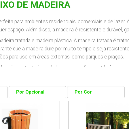
IXO DE MADEIRA
erfeita para ambientes residenciais, comerciais e de lazer. 
er espaço. Além disso, a madeira é resistente e durável, ga
deira tratada e madeira plástica. A madeira tratada é tra
arante que a madeira dure por muito tempo e seja resistent
es para uso em áreas externas, como parques e praças.
do e é resistente à umidade, insetos e fungos. Ela é mais lev
imas opções para uso em áreas externas, como parques e 
lixeira e banco certo para você. Confira nossa seleção com
 tratada ou plástica, você pode ter a segurança de que est
o perfeitos para ambientes ao ar livre, como parques, praça