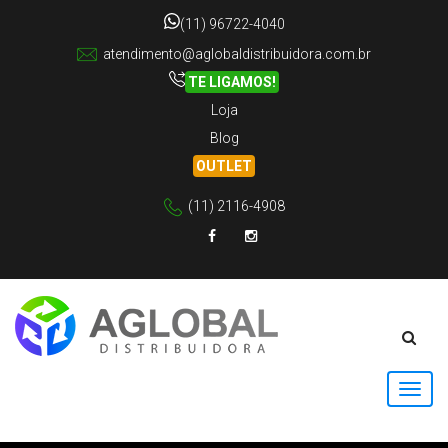
(11) 96722-4040
atendimento@aglobaldistribuidora.com.br
TE LIGAMOS!
Loja
Blog
OUTLET
(11) 2116-4908
Facebook
Instagram