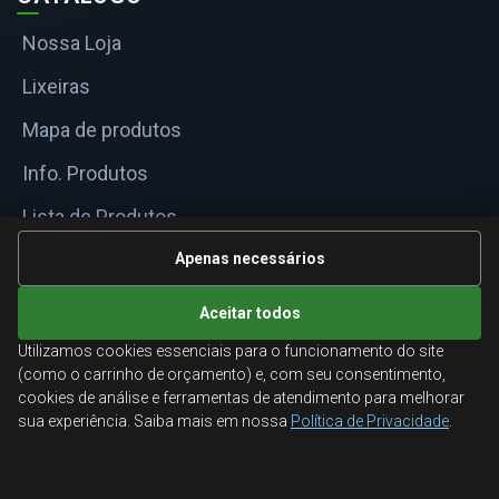
Nossa Loja
Lixeiras
Mapa de produtos
Info. Produtos
Lista de Produtos
Informações Técnicas
Apenas necessários
Mapa do site
Aceitar todos
Utilizamos cookies essenciais para o funcionamento do site
ATENDIMENTO
(como o carrinho de orçamento) e, com seu consentimento,
cookies de análise e ferramentas de atendimento para melhorar
Orçamentos corporativos, condições para empresas
sua experiência. Saiba mais em nossa
Política de Privacidade
.
e suporte especializado.
Ligamos para você