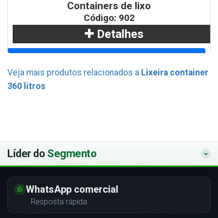
Containers de lixo
Código: 902
Detalhes
Adicionar
Veja mais produtos relacionados a
Lixeira container
360 litros
WhatsApp
Líder do
Segmento
WhatsApp comercial
Resposta rápida