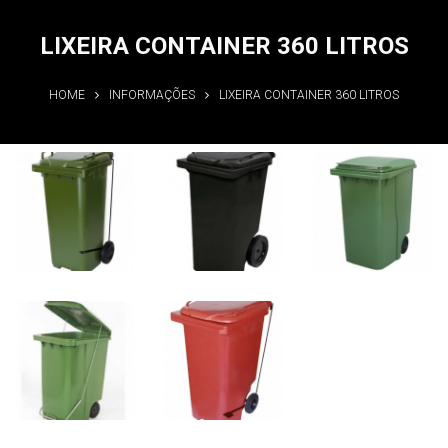
LIXEIRA CONTAINER 360 LITROS
HOME
INFORMAÇÕES
LIXEIRA CONTAINER 360 LITROS
Lixeira
Lixeira
Lixeira
container 360
container 360
container 360
litros
litros
litros
Informações
Informações
Informações
Lixeira
Lixeira
container 360
container 360
litros
litros
Informações
Informações