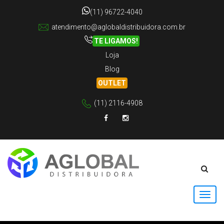
(11) 96722-4040
atendimento@aglobaldistribuidora.com.br
TE LIGAMOS!
Loja
Blog
OUTLET
(11) 2116-4908
Facebook
Instagram