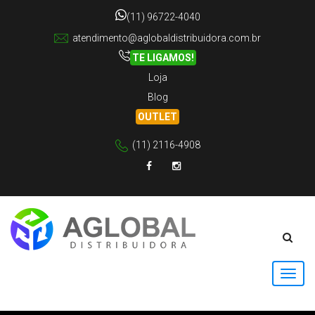
(11) 96722-4040
atendimento@aglobaldistribuidora.com.br
TE LIGAMOS!
Loja
Blog
OUTLET
(11) 2116-4908
Facebook
Instagram