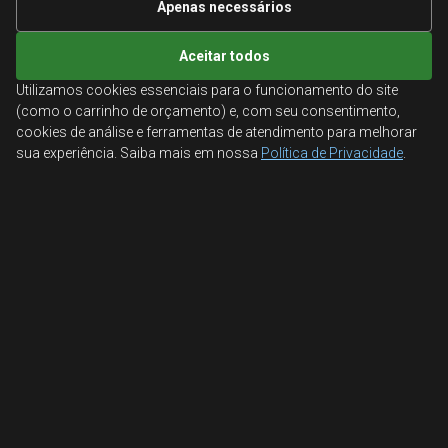
Apenas necessários
CATÁLOGO
Aceitar todos
Nossa Loja
Utilizamos cookies essenciais para o funcionamento do site
Lixeiras
(como o carrinho de orçamento) e, com seu consentimento,
cookies de análise e ferramentas de atendimento para melhorar
Mapa de produtos
sua experiência. Saiba mais em nossa
Política de Privacidade
.
Info. Produtos
Lista de Produtos
Informações Técnicas
Mapa do site
ATENDIMENTO
Orçamentos corporativos, condições para empresas
e suporte especializado.