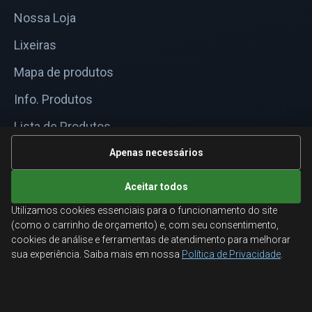
Nossa Loja
Lixeiras
Mapa de produtos
Info. Produtos
Lista de Produtos
Informações Técnicas
Apenas necessários
Mapa do site
Aceitar todos
Utilizamos cookies essenciais para o funcionamento do site
ATENDIMENTO
(como o carrinho de orçamento) e, com seu consentimento,
cookies de análise e ferramentas de atendimento para melhorar
Orçamentos corporativos, condições para empresas
sua experiência. Saiba mais em nossa
Política de Privacidade
.
e suporte especializado.
Ligamos para você