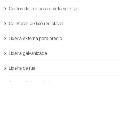
Cestos de lixo para coleta seletiva
Coletores de lixo reciclável
Lixeira externa para prédio
Lixeira galvanizada
Lixeira de rua
Cestos de lixo reciclagem
Coletor seletivo de lixo
Cestos lixo
Banco Madeira 1m