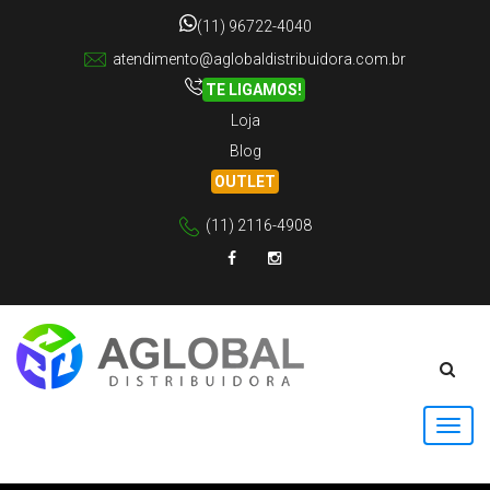
(11) 96722-4040
atendimento@aglobaldistribuidora.com.br
TE LIGAMOS!
Loja
Blog
OUTLET
(11) 2116-4908
Facebook
Instagram