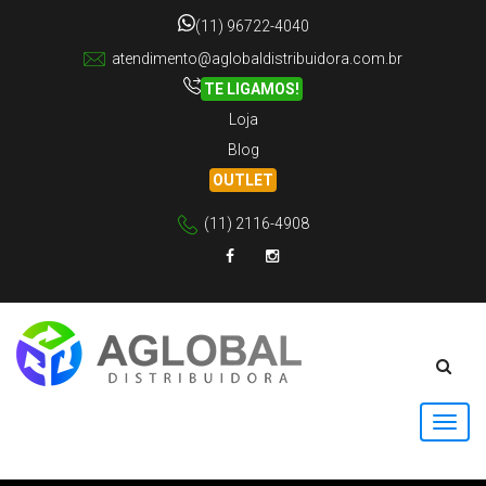
(11) 96722-4040
atendimento@aglobaldistribuidora.com.br
TE LIGAMOS!
Loja
Blog
OUTLET
(11) 2116-4908
Facebook
Instagram