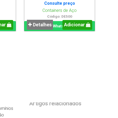
Consulte preço
Containers de Aço
Código: DE500
nar
Detalhes
Adicionar
WhatsApp
Artigos relacionados
omínios
ão