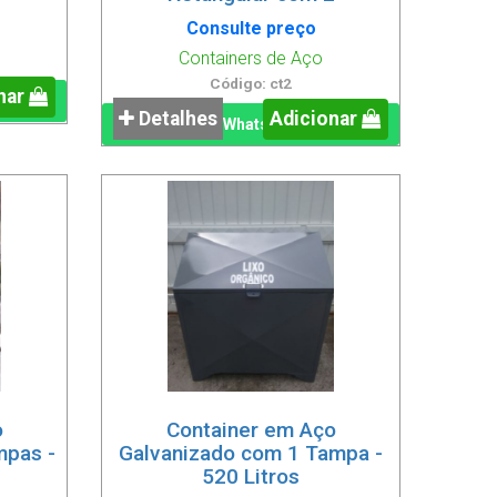
Consulte preço
Containers de Aço
Código: ct2
nar
Detalhes
Adicionar
WhatsApp
o
Container em Aço
mpas -
Galvanizado com 1 Tampa -
520 Litros