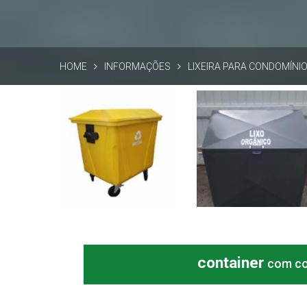
HOME
INFORMAÇÕES
LIXEIRA PARA CONDOMÍNIO
Lixeira para condomínio
Lixeira para condomínio
SP
SP
Informações
Informações
container
com con