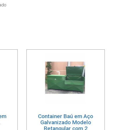
ado
 em
Container Baú em Aço
L
Galvanizado Modelo
Retangular com 2