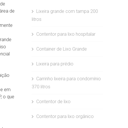
 de
área de
Lixeira grande com tampa 200
litros
amente
Contentor para lixo hospitalar
grande
iso
Container de Lixo Grande
ncial
Lixeira para prédio
uição
Carrinho lixeira para condomínio
370 litros
ce em
, o que
Contentor de lixo
Contentor para lixo orgânico