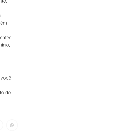
nto,
Lixeira de ferro para calçada
a
Contentor de lixo 240 litros
mbém
Lixeira de calçada para
rentes
condomínio
ínio,
Lixeira grande para condomínio
Container de lixo para
e você
condomínio
to do