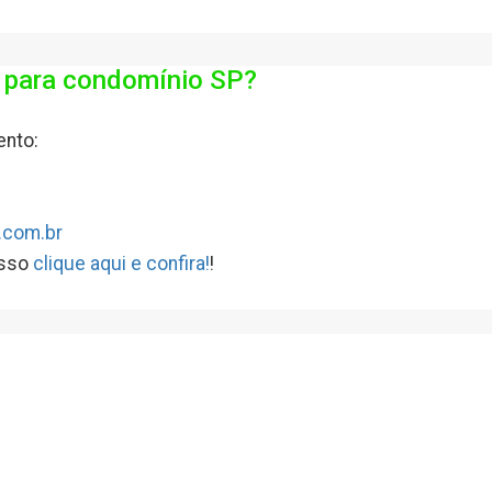
a para condomínio SP?
ento:
.com.br
isso
clique aqui e confira!
!