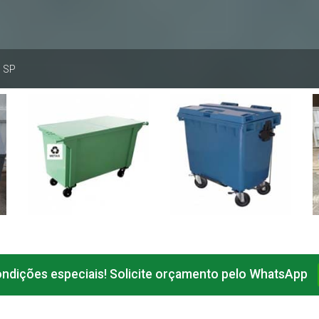
 SP
Lixeira para condomínio
Lixeira para condomínio
SP
SP
Informações
Informações
dições especiais! Solicite orçamento pelo WhatsApp