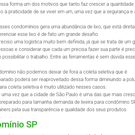
Dessa forma um dos motivos que tanto faz crescer a quantidade
 à praticidade de se viver em um, uma vez que a segurança e 
sses condomínios gera uma abundância de lixo, que está diret
enciar esse lixo é de fato um grande desafio.
eciso uma logística muito bem definida, já que se trata de um 
essoas e considerar que cada um precisa fazer sua parte é prec
ossibilitar o trabalho. Entre as ferramentas é sem dúvida esse
omínio não podemos deixar de fora a coleta seletiva que é
parado poderá ser reaproveitado dessa forma diminuindo a pol
ra coleta seletiva é muito utilizado nesses casos.
e, uma vez que a cidade de São Paulo é uma das que mais cres
 preparado para tamanha demanda de lixeira para condômino SP
tainers pela sua transparência e qualidade dos seus produtos.
domínio SP