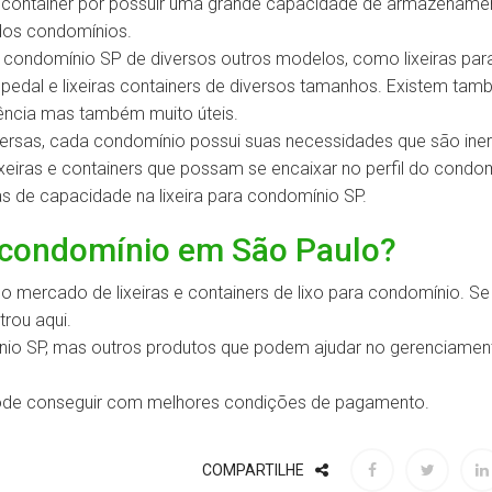
ras container por possuir uma grande capacidade de armazename
dos condomínios.
a condomínio SP de diversos outros modelos, como lixeiras par
com pedal e lixeiras containers de diversos tamanhos. Existem ta
uência mas também muito úteis.
ersas, cada condomínio possui suas necessidades que são ine
ixeiras e containers que possam se encaixar no perfil do condom
s de capacidade na lixeira para condomínio SP.
a condomínio em São Paulo?
o mercado de lixeiras e containers de lixo para condomínio. S
rou aqui.
nio SP, mas outros produtos que podem ajudar no gerenciamen
 pode conseguir com melhores condições de pagamento.
COMPARTILHE