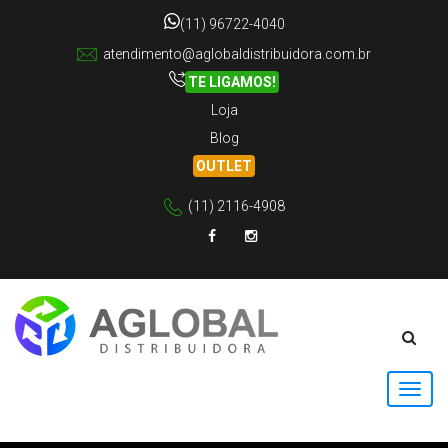
(11) 96722-4040
atendimento@aglobaldistribuidora.com.br
TE LIGAMOS!
Loja
Blog
OUTLET
(11) 2116-4908
Facebook
Instagram