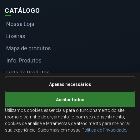
CATÁLOGO
Nossa Loja
Lixeiras
Mapa de produtos
Info. Produtos
Lista de Produtos
Informações Técnicas
Apenas necessários
Mapa do site
Aceitar todos
Utilizamos cookies essenciais para o funcionamento do site
ATENDIMENTO
(como o carrinho de orçamento) e, com seu consentimento,
cookies de análise e ferramentas de atendimento para melhorar
Orçamentos corporativos, condições para empresas
sua experiência. Saiba mais em nossa
Política de Privacidade
.
e suporte especializado.