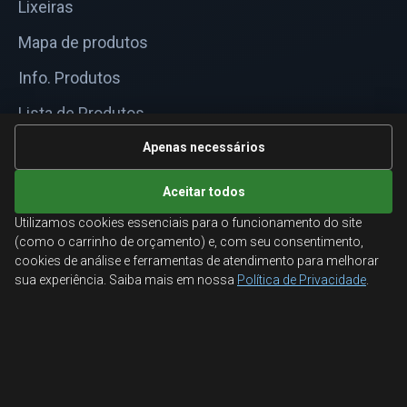
Lixeiras
Mapa de produtos
Info. Produtos
Lista de Produtos
Informações Técnicas
Apenas necessários
Mapa do site
Aceitar todos
Utilizamos cookies essenciais para o funcionamento do site
ATENDIMENTO
(como o carrinho de orçamento) e, com seu consentimento,
cookies de análise e ferramentas de atendimento para melhorar
Orçamentos corporativos, condições para empresas
sua experiência. Saiba mais em nossa
Política de Privacidade
.
e suporte especializado.
Ligamos para você
Fale conosco