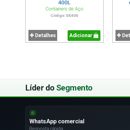
400L
Containers de Aço
Código: DE400
Detalhes
Adicionar
Det
Líder do
Segmento
WhatsApp comercial
Resposta rápida