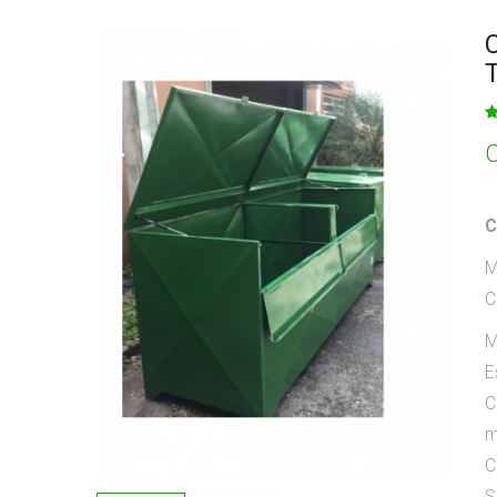
C
C
M
C
M
E
C
m
C
S