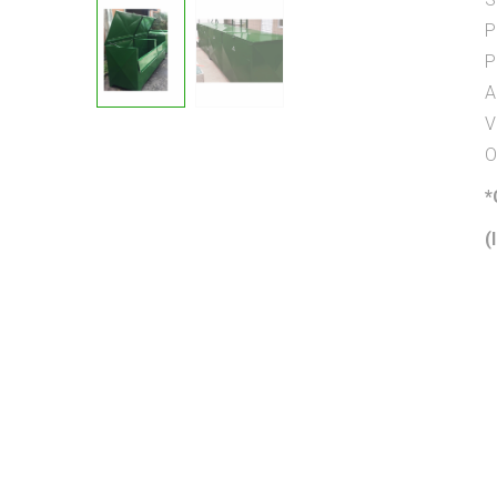
P
P
A
V
O
*
(