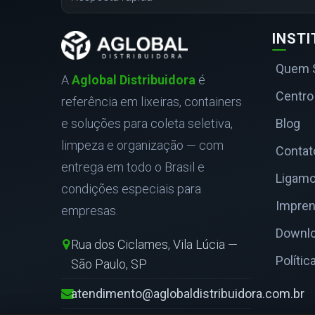
INST
Quem 
A
Aglobal Distribuidora
é
Centro
referência em lixeiras, containers
e soluções para coleta seletiva,
Blog
limpeza e organização — com
Contat
entrega em todo o Brasil e
Ligamo
condições especiais para
Impre
empresas.
Downl
Rua dos Ciclames, Vila Lúcia —
Polític
São Paulo, SP
atendimento@aglobaldistribuidora.com.br