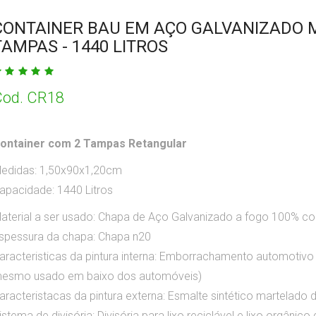
CONTAINER BAU EM AÇO GALVANIZADO 
TAMPAS - 1440 LITROS
od. CR18
ontainer com 2 Tampas Retangular
edidas: 1,50x90x1,20cm
apacidade: 1440 Litros
aterial a ser usado:
Chapa de Aço Galvanizado a fogo 100% con
spessura da chapa:
Chapa n20
aracteristicas da pintura interna:
Emborrachamento automotivo alt
esmo usado em baixo dos automóveis)
aracteristacas da pintura externa:
Esmalte sintético martelado d
istema de divisória:
Divisória para lixo reciclável e lixo orgânic