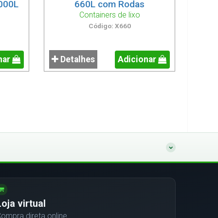
000L
660L com Rodas
Containers de lixo
Código: X660
nar
Detalhes
Adicionar
Loja virtual
ompra direta online