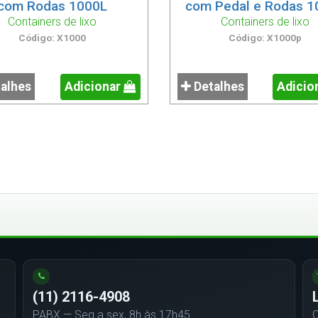
com Rodas 1000L
com Pedal e Rodas 1
Containers de lixo
Containers de lixo
Código: X1000
Código: X1000p
alhes
Adicionar
Detalhes
Adicio
(11) 2116-4908
PABX — Seg a sex, 8h às 17h45
C