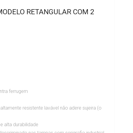
MODELO RETANGULAR COM 2
tra ferrugem
amente resistente lavável não adere sujeira (o
e alta durabilidade
o descriminado nas tampas com serigrafia industrial