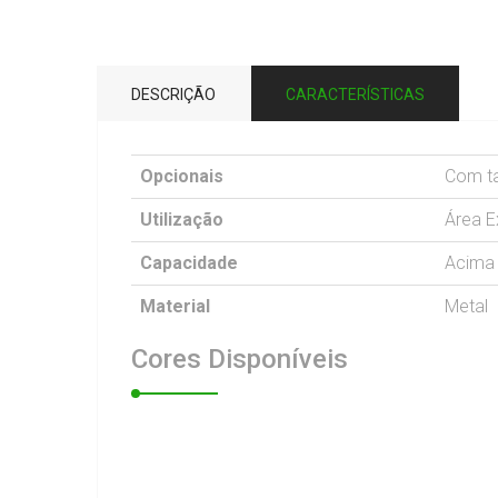
DESCRIÇÃO
CARACTERÍSTICAS
Opcionais
Com t
Utilização
Área E
Capacidade
Acima 
Material
Metal
Cores
Disponíveis