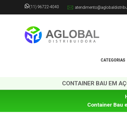
(11) 96722-4040
atendimento@aglobaldistrib
CATEGORIAS
CONTAINER BAU EM AÇ
Container Bau 