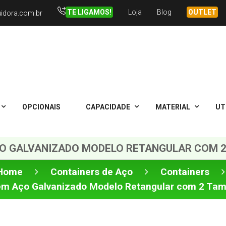
TE LIGAMOS!
Loja
Blog
OUTLET
uidora.com.br
OPCIONAIS
CAPACIDADE
MATERIAL
UT
O GALVANIZADO MODELO RETANGULAR COM 2 
Home
Containers de Aço
Containers
em Aço Galvanizado Modelo Retangular com 2 Tamp