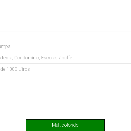
ampa
xterna, Condomínio, Escolas / buffet
de 1000 Litros
Multicolorido