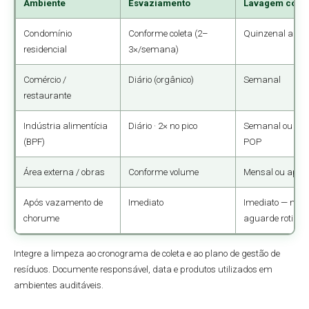
Ambiente
Esvaziamento
Lavagem comp
Condomínio
Conforme coleta (2–
Quinzenal a me
residencial
3×/semana)
Comércio /
Diário (orgânico)
Semanal
restaurante
Indústria alimentícia
Diário · 2× no pico
Semanal ou con
(BPF)
POP
Área externa / obras
Conforme volume
Mensal ou após
Após vazamento de
Imediato
Imediato — não
chorume
aguarde rotina
Integre a limpeza ao cronograma de coleta e ao plano de gestão de
resíduos. Documente responsável, data e produtos utilizados em
ambientes auditáveis.