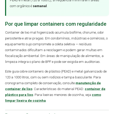
PEAD e metal (120 a 1000 L), a frequência mínima em áreas
com orgânico é
semanal
.
Por que limpar containers com regularidade
Container de lixo mal higienizado acumula biofilme, chorume, odor
persistente e atrai pragas. Em condomínios, indústrias e comércios, o
equipamento sujo compromete a coleta seletiva — resíduos
contaminados dificultam a reciclagem e podem gerar multas em
fiscalização ambiental. Em áreas de manipulação de alimentos, a
limpeza integra o plano de BPF e pode ser exigida em auditorias.
Este guia cobre containers de plástico (PEAD) e metal galvanizado de
120 a 1000 litros, com ou sem rodízios e tampa basculante. Para
cronograma completo de conservação, consulte
manutenção de
container de lixo
. Características do material PEAD:
container de
plástico para lixo
. Para lixeiras menores de cozinha, veja
como
limpar lixeira de cozinha
.