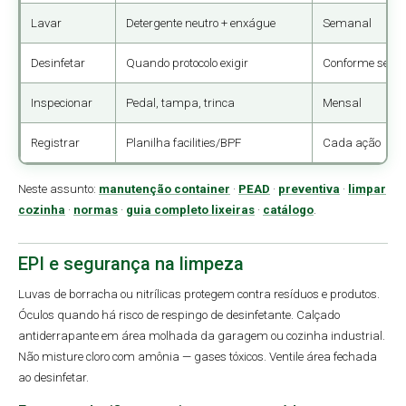
Lavar
Detergente neutro + enxágue
Semanal
Desinfetar
Quando protocolo exigir
Conforme setor
Inspecionar
Pedal, tampa, trinca
Mensal
Registrar
Planilha facilities/BPF
Cada ação
Neste assunto:
manutenção container
·
PEAD
·
preventiva
·
limpar
cozinha
·
normas
·
guia completo lixeiras
·
catálogo
.
EPI e segurança na limpeza
Luvas de borracha ou nitrílicas protegem contra resíduos e produtos.
Óculos quando há risco de respingo de desinfetante. Calçado
antiderrapante em área molhada da garagem ou cozinha industrial.
Não misture cloro com amônia — gases tóxicos. Ventile área fechada
ao desinfetar.