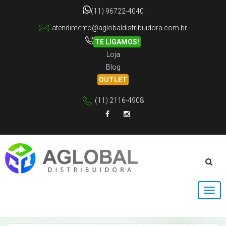
(11) 96722-4040
atendimento@aglobaldistribuidora.com.br
TE LIGAMOS!
Loja
Blog
OUTLET
(11) 2116-4908
Facebook
Instagram