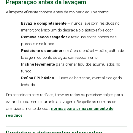
Preparação antes da lavagem
A limpeza eficiente começa antes de molhar o equipamento:
Esvazie completamente
— nunca lave com resíduos no
interior; orgânico úmido degrada o plástico e fixa odor
Remova sacos rasgados
e resíduos soltos presos nas
paredes e no fundo
Posicione o container
em área drenável — pátio, calha de
lavagem ou ponto de água com escoamento
Incline levemente
para drenar líquidos acumulados no
fundo
Reúna EPI básico
— luvas de borracha, avental e calçado
fechado
Em containers com rodízios, trave as rodas ou posicione calços para
evitar deslocamento durante a lavagem. Respeite as normas de
armazenamento do local:
normas para armazenamento de
resíduos
.
Produtos e detergentes adequados