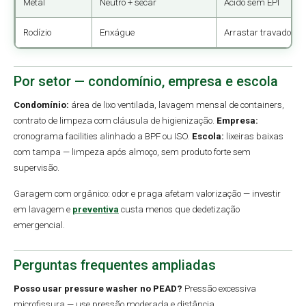
Metal
Neutro + secar
Ácido sem EPI
Rodízio
Enxágue
Arrastar travado
Por setor — condomínio, empresa e escola
Condomínio:
área de lixo ventilada, lavagem mensal de containers,
contrato de limpeza com cláusula de higienização.
Empresa:
cronograma facilities alinhado a BPF ou ISO.
Escola:
lixeiras baixas
com tampa — limpeza após almoço, sem produto forte sem
supervisão.
Garagem com orgânico: odor e praga afetam valorização — investir
em lavagem e
preventiva
custa menos que dedetização
emergencial.
Perguntas frequentes ampliadas
Posso usar pressure washer no PEAD?
Pressão excessiva
microfissura — use pressão moderada e distância.