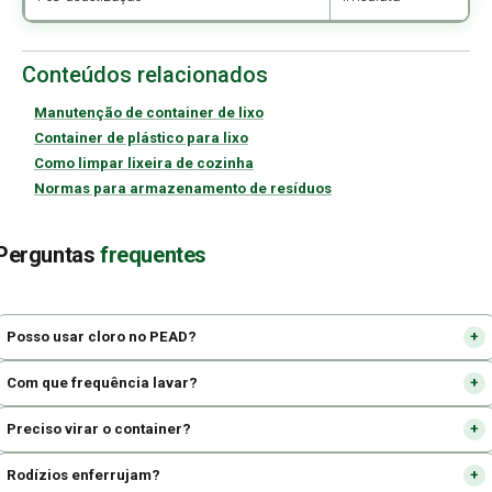
Conteúdos relacionados
Manutenção de container de lixo
Container de plástico para lixo
Como limpar lixeira de cozinha
Normas para armazenamento de resíduos
Perguntas
frequentes
Posso usar cloro no PEAD?
Com que frequência lavar?
Preciso virar o container?
Rodízios enferrujam?