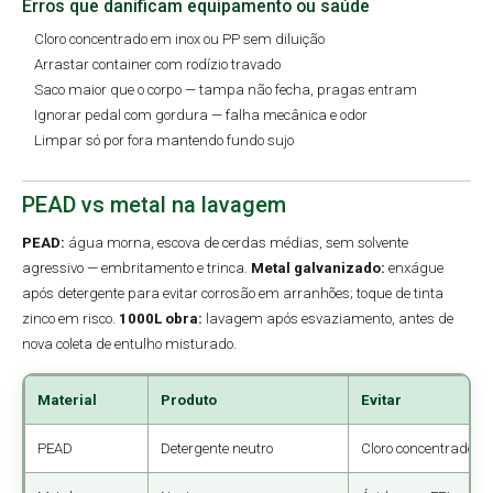
Erros que danificam equipamento ou saúde
Cloro concentrado em inox ou PP sem diluição
Arrastar container com rodízio travado
Saco maior que o corpo — tampa não fecha, pragas entram
Ignorar pedal com gordura — falha mecânica e odor
Limpar só por fora mantendo fundo sujo
PEAD vs metal na lavagem
PEAD:
água morna, escova de cerdas médias, sem solvente
agressivo — embritamento e trinca.
Metal galvanizado:
enxágue
após detergente para evitar corrosão em arranhões; toque de tinta
zinco em risco.
1000L obra:
lavagem após esvaziamento, antes de
nova coleta de entulho misturado.
Material
Produto
Evitar
PEAD
Detergente neutro
Cloro concentrado