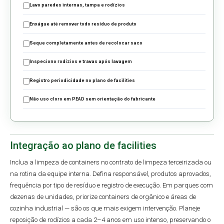
Lavo paredes internas, tampa e rodízios
Enxágue até remover todo resíduo de produto
Seque completamente antes de recolocar saco
Inspeciono rodízios e travas após lavagem
Registro periodicidade no plano de facilities
Não uso cloro em PEAD sem orientação do fabricante
Integração ao plano de facilities
Inclua a limpeza de containers no contrato de limpeza terceirizada ou
na rotina da equipe interna. Defina responsável, produtos aprovados,
frequência por tipo de resíduo e registro de execução. Em parques com
dezenas de unidades, priorize containers de orgânico e áreas de
cozinha industrial — são os que mais exigem intervenção. Planeje
reposição de rodízios a cada 2–4 anos em uso intenso, preservando o