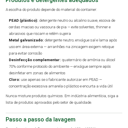
A escolha do produto depende do material do container:
PEAD (plástico):
detergente neutro ou alcalino suave, escova de
cerdas macias ou vassoura de pia — evite solventes, thinner e
abrasivos que riscam e retêm sujeira
Metal galvanizado:
detergente neutro; enxágue sal e lama após
uso em área externa — arranhões na zincagem exigem retoque
para evitar corrosão
Desinfecção complementar:
quaternário de amônia ou álcool
70% conforme protocolo do ambiente — enxágue sempre após
desinfetar em zonas de alimentos
Cloro:
use apenas se o fabricante autorizar em PEAD —
concentração excessiva amarela o plástico e encurta a vida útil
Nunca misture produtos químicos. Em indústria alimentícia, siga a
lista de produtos aprovados pelo setor de qualidade.
Passo a passo da lavagem