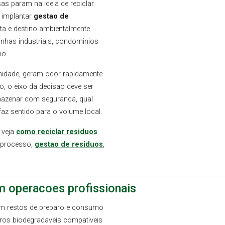
s param na ideia de reciclar
: implantar
gestao de
eta e destino ambientalmente
inhas industriais, condominios
io.
umidade, geram odor rapidamente
, o eixo da decisao deve ser
mazenar com seguranca, qual
faz sentido para o volume local.
 veja
como reciclar residuos
e processo,
gestao de residuos
,
m operacoes profissionais
am restos de preparo e consumo
tros biodegradaveis compativeis