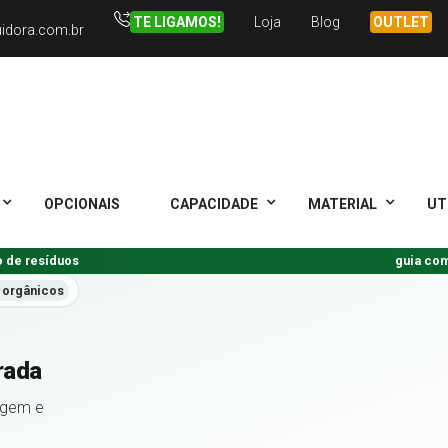
TE LIGAMOS!
Loja
Blog
OUTLET
uidora.com.br
OPCIONAIS
CAPACIDADE
MATERIAL
UT
 de resíduos
guia co
 orgânicos
rada
agem e