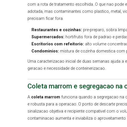
com a rota de tratamento escolhida. O que nao pode e
adotada, mas contaminantes como plastico, metal, vi
precisam ficar fora.
Restaurantes e cozinhas:
pre-preparo, sobra limpa
Supermercados:
hortifrutis fora de padrao e perd
Escritorios com refeitorio:
alto volume concentrad
Condominios:
mistura de cozinha domestica com 
Uma caracterizacao inicial de duas semanas ajuda a e
geracao e necessidade de conteinerizacao.
Coleta marrom e segregacao na 
A
coleta marrom
funciona quando a segregacao na o
e robusta para a operacao. O ponto de descarte precis
sinalizacao objetiva e recipiente compativel com o vo
contaminacao aumenta e inviabiliza o aproveitamento 