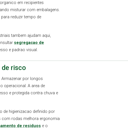
organico em recipientes
itando misturar com embalagens.
 para reduzir tempo de
striais tambem ajudam aqui,
onsultar
segregacao de
esso e padrao visual.
 de risco
a. Armazenar por longos
o operacional. A area de
cesso e protegida contra chuva e
no de higienizacao definido por
res com rodas melhora ergonomia
amento de residuos
e o