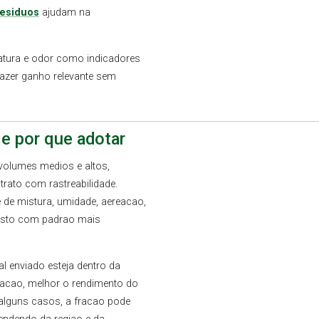
esiduos
ajudam na
ratura e odor como indicadores
azer ganho relevante sem
e por que adotar
olumes medios e altos,
rato com rastreabilidade.
e de mistura, umidade, aereacao,
posto com padrao mais
al enviado esteja dentro da
acao, melhor o rendimento do
alguns casos, a fracao pode