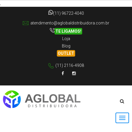
,
(11) 96722-4040
atendimento@aglobaldistribuidora.com.br
TE LIGAMOS!
Loja
Blog
OUTLET
(11) 2116-4908
Facebook
Instagram