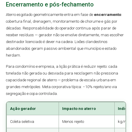
Encerramento e pós-fechamento
Aterro esgotado geometricamente entra em fase de
encerramento
:
cobertura final, drenagem, monitoramento de chorume e gás por
décadas. Responsabilidade do operador continua após parar de
receber resíduos — gerador não se envolve diretamente, mas escolher
destinador licenciado é dever na cadeia. Lixões clandestinos
abandonados geram passivo ambiental que município e estado
herdam.
Para condomínio e empresa, a lição prática é reduzir rejeito: cada
tonelada não gerada ou desviada para reciclagem não pressiona
capacidade regional de aterro — problema de escala urbana em
grandes metrópoles. Meta corporativa típica: −10% rejeito/ano via
segregação e copa controlada.
Ação gerador
Impacto no aterro
Indica
Coleta seletiva
Menos rejeito
kg/mês 