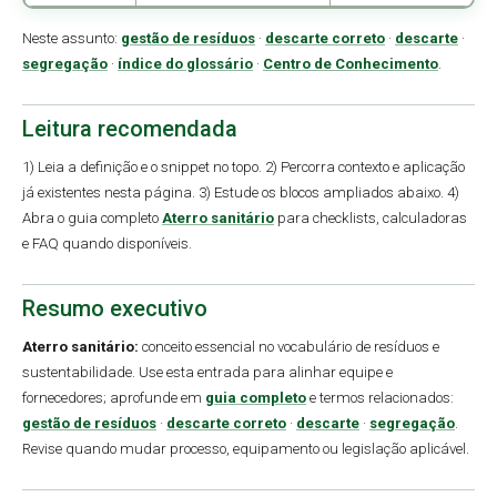
Neste assunto:
gestão de resíduos
·
descarte correto
·
descarte
·
segregação
·
índice do glossário
·
Centro de Conhecimento
.
Leitura recomendada
1) Leia a definição e o snippet no topo. 2) Percorra contexto e aplicação
já existentes nesta página. 3) Estude os blocos ampliados abaixo. 4)
Abra o guia completo
Aterro sanitário
para checklists, calculadoras
e FAQ quando disponíveis.
Resumo executivo
Aterro sanitário:
conceito essencial no vocabulário de resíduos e
sustentabilidade. Use esta entrada para alinhar equipe e
fornecedores; aprofunde em
guia completo
e termos relacionados:
gestão de resíduos
·
descarte correto
·
descarte
·
segregação
.
Revise quando mudar processo, equipamento ou legislação aplicável.