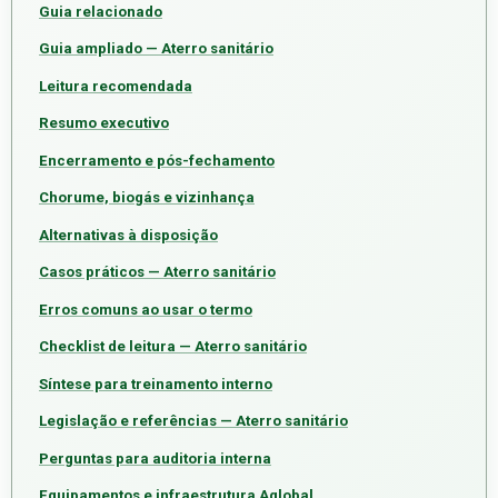
Guia relacionado
Guia ampliado — Aterro sanitário
Leitura recomendada
Resumo executivo
Encerramento e pós-fechamento
Chorume, biogás e vizinhança
Alternativas à disposição
Casos práticos — Aterro sanitário
Erros comuns ao usar o termo
Checklist de leitura — Aterro sanitário
Síntese para treinamento interno
Legislação e referências — Aterro sanitário
Perguntas para auditoria interna
Equipamentos e infraestrutura Aglobal