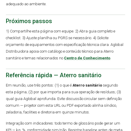
adequado ao ambiente.
Próximos passos
1) Compartilhe esta página com equipe. 2) Abra guia completo e
checklist. 3) Ajuste planilha ou PGRS se necessário. 4) Solicite
orçamento de equipamentos com especificação técnica clara. Aglobal
Distribuidora apoia com catálogo e conteúdo técnico para Aterro
sanitário e temas relacionados no
Centro de Conhecimento
.
Referência rápida — Aterro sanitário
Em reunião, use três pontos: (1) o que é
Aterro sanitário
segundo
esta página; (2) por que importa para sua operação de resíduos; (3)
qual guia Aglobal aprofunda. Evite discussão circular sem definição
comum — projetor com esta URL ou PDF exportado alinha síndico,
zeladoria, facilities e diretoria em quinze minutos.
Integração com indicadores: todo termo de glossário pode gerar um
KPI — kg, %, conformidade sim/não. Registre baseline antes de meta.