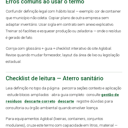
Erros comuns ao usar o termo
Confundir definição legal com hábito local — exemplo: cor de container
que município não coleta. Copiar plano de outra empresa sem
adaptar inventário. Usar sigla em contrato sem anexo explicativo.
Treinar só facilities e esquecer produção ou zeladoria — onde o resíduo
é gerado de fato.
Corrija com glossário + guia + checklist interativo do site Aglobal.
Revise quando mudar fornecedor, layout da área de lixo ou legislação
estadual.
Checklist de leitura — Aterro sanitário
Leia definição no topo da página · percorra seções contexto e aplicação
· estude blocos ampliados · abra guia completo · consulte
gestão de
resíduos
·
descarte correto
·
descarte
· registre dúvidas para
consultoria ou órgão ambiental quando envolver licença.
Para equipamentos Aglobal (lixeiras, containers, conjuntos
modulares), cruze este termo com capacidade em litros, material —