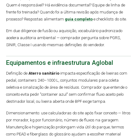
Quem é responsável? Há evidência documental? Equipe de linha de
frente foi treinada? Quando foi a última revisão após mudança de
processo? Respostas alimentam
guia completo
e checklists do site.
Em due diligence de fusão ou aquisição, vocabulário padronizado
acelera auditoria ambiental — comprador pergunta sobre PGRS,
SINIR, Classe I usando mesmas definições do vendedor.
Equipamentos e infraestrutura Aglobal
Definição de
Aterro sanitário
impacta especificação de lixeiras com
pedal, containers 240–1000 L, conjuntos modulares para coleta
seletiva e sinalização de área de resíduos. Comprador que entende o
conceito evita pedir "container azul" sem confirmar fluxo aceito pelo
destinador local, ou lixeira aberta onde BPF exige tampa.
Dimensionamento: use calculadoras do site após fixar conceito — litros
por morador, kg por funcionário, número de fluxos na garagem.
Manutenção e higienização prolongam vida útil do parque; termos
como PEAD e fiberglass do glossário ajudam a escolher material