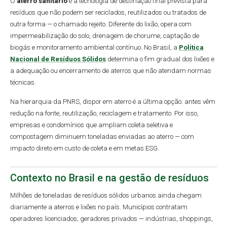
O
aterro sanitário
é a tecnologia de destinação final prevista para
resíduos que não podem ser reciclados, reutilizados ou tratados de
outra forma — o chamado rejeito. Diferente do lixão, opera com
impermeabilização do solo, drenagem de chorume, captação de
biogás e monitoramento ambiental contínuo. No Brasil, a
Política
Nacional de Resíduos Sólidos
determina o fim gradual dos lixões e
a adequação ou encerramento de aterros que não atendam normas
técnicas.
Na hierarquia da PNRS, dispor em aterro é a última opção: antes vêm
redução na fonte, reutilização, reciclagem e tratamento. Por isso,
empresas e condomínios que ampliam coleta seletiva e
compostagem diminuem toneladas enviadas ao aterro — com
impacto direto em custo de coleta e em metas ESG.
Contexto no Brasil e na gestão de resíduos
Milhões de toneladas de resíduos sólidos urbanos ainda chegam
diariamente a aterros e lixões no país. Municípios contratam
operadores licenciados; geradores privados — indústrias, shoppings,