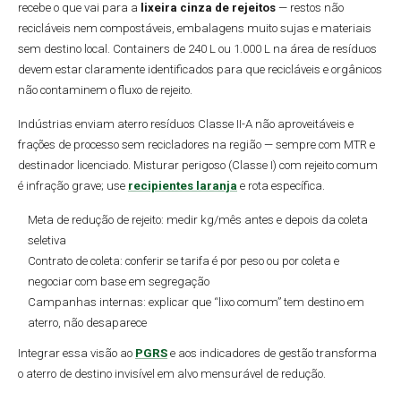
recebe o que vai para a
lixeira cinza de rejeitos
— restos não
recicláveis nem compostáveis, embalagens muito sujas e materiais
sem destino local. Containers de 240 L ou 1.000 L na área de resíduos
devem estar claramente identificados para que recicláveis e orgânicos
não contaminem o fluxo de rejeito.
Indústrias enviam aterro resíduos Classe II-A não aproveitáveis e
frações de processo sem recicladores na região — sempre com MTR e
destinador licenciado. Misturar perigoso (Classe I) com rejeito comum
é infração grave; use
recipientes laranja
e rota específica.
Meta de redução de rejeito: medir kg/mês antes e depois da coleta
seletiva
Contrato de coleta: conferir se tarifa é por peso ou por coleta e
negociar com base em segregação
Campanhas internas: explicar que “lixo comum” tem destino em
aterro, não desaparece
Integrar essa visão ao
PGRS
e aos indicadores de gestão transforma
o aterro de destino invisível em alvo mensurável de redução.