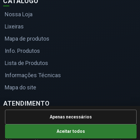
CATÁLOGO
Nossa Loja
Lixeiras
Mapa de produtos
Info. Produtos
Lista de Produtos
Informações Técnicas
Mapa do site
ATENDIMENTO
Orçamentos corporativos, condições para empresas e
Apenas necessários
suporte especializado.
Aceitar todos