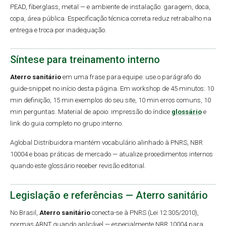
PEAD, fiberglass, metal — e ambiente de instalação: garagem, doca,
copa, área pública. Especificação técnica correta reduz retrabalho na
entrega e troca por inadequação.
Síntese para treinamento interno
Aterro sanitário
em uma frase para equipe: use o parágrafo do
guide-snippet no início desta página. Em workshop de 45 minutos: 10
min definição, 15 min exemplos do seu site, 10 min erros comuns, 10
min perguntas. Material de apoio: impressão do índice
glossário
e
link do guia completo no grupo interno.
Aglobal Distribuidora mantém vocabulário alinhado à PNRS, NBR
10004 e boas práticas de mercado — atualize procedimentos internos
quando este glossário receber revisão editorial.
Legislação e referências — Aterro sanitário
No Brasil,
Aterro sanitário
conecta-se à PNRS (Lei 12.305/2010),
normas ABNT quando aplicável — especialmente NBR 10004 para