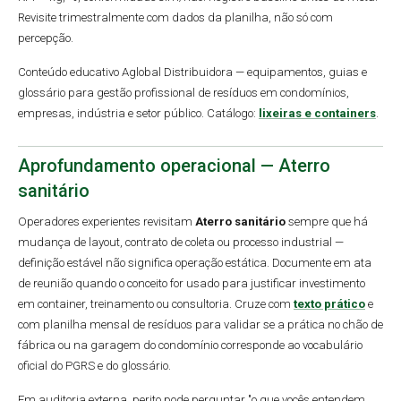
Revisite trimestralmente com dados da planilha, não só com
percepção.
Conteúdo educativo Aglobal Distribuidora — equipamentos, guias e
glossário para gestão profissional de resíduos em condomínios,
empresas, indústria e setor público. Catálogo:
lixeiras e containers
.
Aprofundamento operacional — Aterro
sanitário
Operadores experientes revisitam
Aterro sanitário
sempre que há
mudança de layout, contrato de coleta ou processo industrial —
definição estável não significa operação estática. Documente em ata
de reunião quando o conceito for usado para justificar investimento
em container, treinamento ou consultoria. Cruze com
texto prático
e
com planilha mensal de resíduos para validar se a prática no chão de
fábrica ou na garagem do condomínio corresponde ao vocabulário
oficial do PGRS e do glossário.
Em auditoria externa, perito pode perguntar "o que vocês entendem