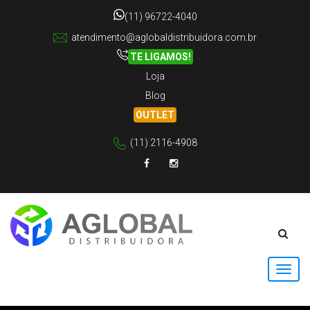
(11) 96722-4040
atendimento@aglobaldistribuidora.com.br
TE LIGAMOS!
Loja
Blog
OUTLET
(11) 2116-4908
Facebook
Instagram