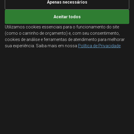
Apenas necessários
de alta qualidade, que foram essenciais para a melhoria
do nosso sistema de coleta de resíduos. A durabilidade
Aceitar todos
e a praticidade das caixas foram fundamentais para o
sucesso do nosso projeto."
Utilizamos cookies essenciais para o funcionamento do site
(como o carrinho de orçamento) e, com seu consentimento,
Cliente 3: Indústria
cookies de análise e ferramentas de atendimento para melhorar
sua experiência. Saiba mais em nossa
Política de Privacidade
.
Metalúrgica Silva
"As
caixas plásticas
da
Aglobal Distribuidora
superaram nossas expectativas. Elas são
extremamente resistentes e facilitam o armazenamento
e transporte de nossos produtos. Estamos muito
satisfeitos com a qualidade e o atendimento da
empresa."
Conclusão
As
caixas plásticas
oferecidas pela
Aglobal
Distribuidora
são uma solução prática, eficiente e