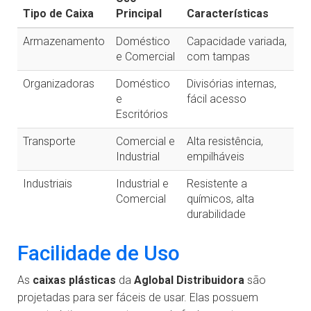
Tipo de Caixa
Principal
Características
Armazenamento
Doméstico
Capacidade variada,
e Comercial
com tampas
Organizadoras
Doméstico
Divisórias internas,
e
fácil acesso
Escritórios
Transporte
Comercial e
Alta resistência,
Industrial
empilháveis
Industriais
Industrial e
Resistente a
Comercial
químicos, alta
durabilidade
Facilidade de Uso
As
caixas plásticas
da
Aglobal Distribuidora
são
projetadas para ser fáceis de usar. Elas possuem