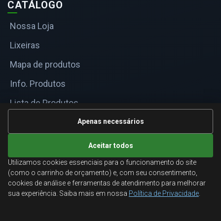
CATÁLOGO
Nossa Loja
Lixeiras
Mapa de produtos
Info. Produtos
Lista de Produtos
Informações Técnicas
Apenas necessários
Mapa do site
Aceitar todos
Utilizamos cookies essenciais para o funcionamento do site
ATENDIMENTO
(como o carrinho de orçamento) e, com seu consentimento,
cookies de análise e ferramentas de atendimento para melhorar
Orçamentos corporativos, condições para empresas
sua experiência. Saiba mais em nossa
Política de Privacidade
.
e suporte especializado.