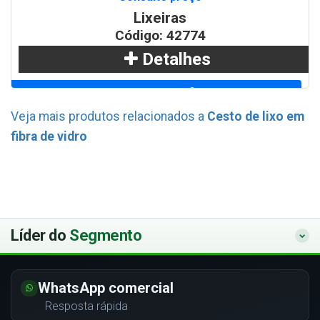
Lixeiras
Código: 42774
Detalhes
Adicionar
Veja mais produtos relacionados a
Cesto de lixo em
fibra de vidro
WhatsApp
Líder do
Segmento
WhatsApp comercial
Resposta rápida