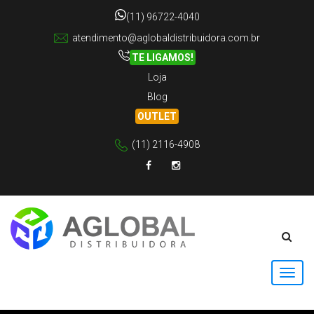
(11) 96722-4040
atendimento@aglobaldistribuidora.com.br
TE LIGAMOS!
Loja
Blog
OUTLET
(11) 2116-4908
Facebook
Instagram