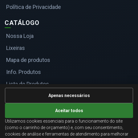
Política de Privacidade
CATÁLOGO
Nossa Loja
Lixeiras
Mapa de produtos
Info. Produtos
Lista de Produtos
Informações Técnicas
Apenas necessários
Mapa do site
Aceitar todos
Utilizamos cookies essenciais para o funcionamento do site
ATENDIMENTO
(como o carrinho de orçamento) e, com seu consentimento,
cookies de análise e ferramentas de atendimento para melhorar
Orçamentos corporativos, condições para empresas