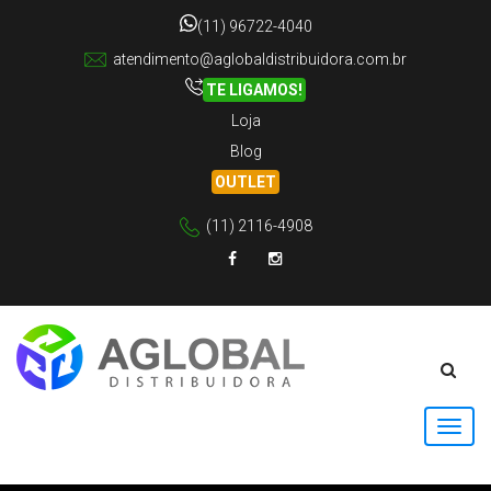
(11) 96722-4040
atendimento@aglobaldistribuidora.com.br
TE LIGAMOS!
Loja
Blog
OUTLET
(11) 2116-4908
Facebook
Instagram