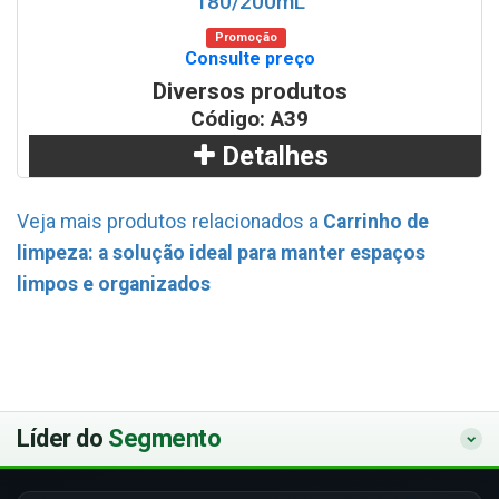
180/200mL
Promoção
Consulte preço
Diversos produtos
Código: A39
Detalhes
Adicionar
Veja mais produtos relacionados a
Carrinho de
limpeza: a solução ideal para manter espaços
WhatsApp
limpos e organizados
Líder do
Segmento