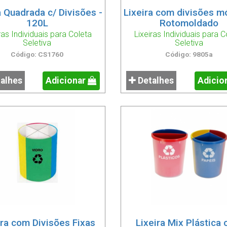
a Quadrada c/ Divisões -
Lixeira com divisões m
120L
Rotomoldado
ras Individuais para Coleta
Lixeiras Individuais para C
Seletiva
Seletiva
Código: CS1760
Código: 9805a
alhes
Adicionar
Detalhes
Adicio
ira com Divisões Fixas
Lixeira Mix Plástica