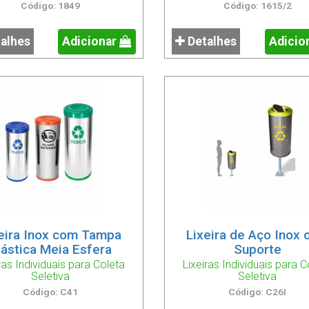
Código: 1849
Código: 1615/2
alhes
Adicionar
Detalhes
Adicio
eira Inox com Tampa
Lixeira de Aço Inox
lástica Meia Esfera
Suporte
ras Individuais para Coleta
Lixeiras Individuais para C
Seletiva
Seletiva
Código: C41
Código: C26I