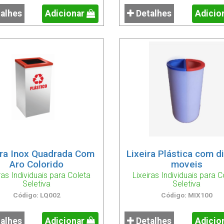
alhes
Adicionar
Detalhes
Adicio
ira Inox Quadrada Com
Lixeira Plástica com d
Aro Colorido
moveis
ras Individuais para Coleta
Lixeiras Individuais para C
Seletiva
Seletiva
Código: LQ002
Código: MIX100
alhes
Adicionar
Detalhes
Adicio