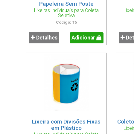
Papeleira Sem Poste
Lixeiras Individuais para Coleta
Lixei
Seletiva
Código: T6
Detalhes
Adicionar
Det
Lixeira com Divisões Fixas
Coleto
em Plástico
Lixei