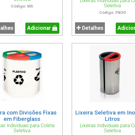
Lixeiras Individuais para C
Seletiva
Código: M5
Código: PB30
alhes
Adicionar
Detalhes
Adicio
ira com Divisões Fixas
Lixeira Seletiva em Ino
em Fiberglass
Litros
ras Individuais para Coleta
Lixeiras Individuais para C
Seletiva
Seletiva