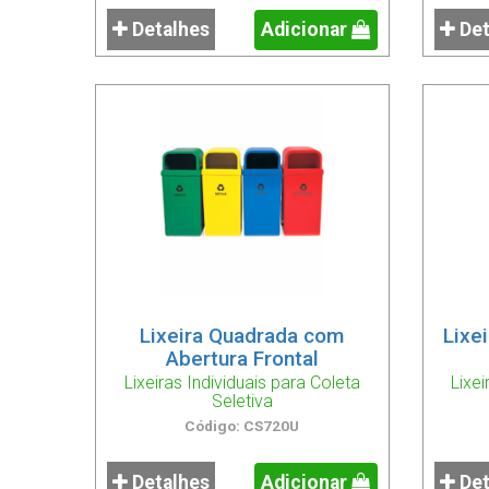
Detalhes
Adicionar
Det
Lixeira Quadrada com
Lixe
Abertura Frontal
Lixeiras Individuais para Coleta
Lixei
Seletiva
Código: CS720U
Detalhes
Adicionar
Det