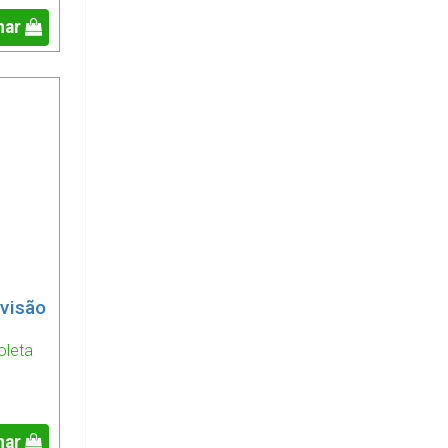
nar
ivisão
oleta
nar