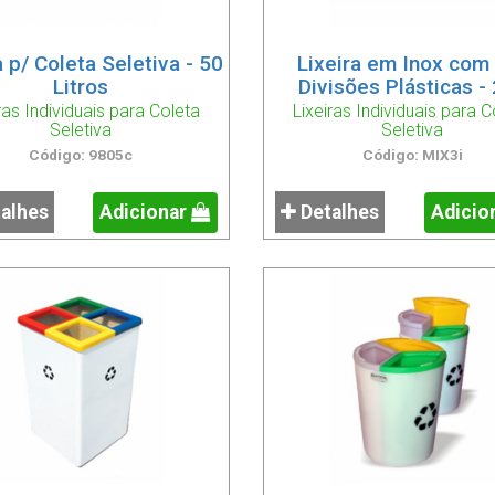
a p/ Coleta Seletiva - 50
Lixeira em Inox com
Litros
Divisões Plásticas -
ras Individuais para Coleta
Lixeiras Individuais para C
Seletiva
Seletiva
Código: 9805c
Código: MIX3i
alhes
Adicionar
Detalhes
Adicio