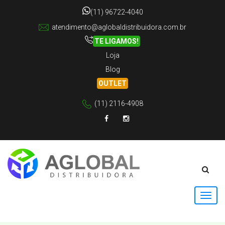
(11) 96722-4040
atendimento@aglobaldistribuidora.com.br
TE LIGAMOS!
Loja
Blog
OUTLET
(11) 2116-4908
Facebook
Instagram