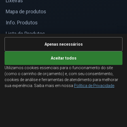
Lixeiras
Mapa de produtos
Info. Produtos
Lista de Produtos
Informações Técnicas
Apenas necessários
Mapa do site
Aceitar todos
Utilizamos cookies essenciais para o funcionamento do site
ATENDIMENTO
(como o carrinho de orçamento) e, com seu consentimento,
cookies de análise e ferramentas de atendimento para melhorar
Orçamentos corporativos, condições para empresas
sua experiência. Saiba mais em nossa
Política de Privacidade
.
e suporte especializado.
Ligamos para você
Fale conosco