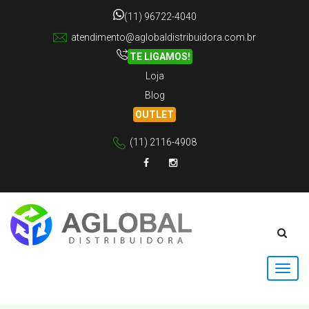
(11) 96722-4040
atendimento@aglobaldistribuidora.com.br
TE LIGAMOS!
Loja
Blog
OUTLET
(11) 2116-4908
Facebook
Instagram