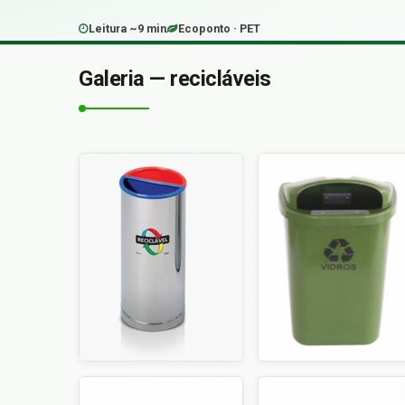
Leitura ~9 min
Ecoponto · PET
Galeria — recicláveis