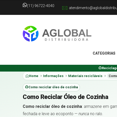
(11) 96722-4040
atendimento@aglobaldistrib
CATEGORIAS
Reciclage
Home
Informações
Materiais recicláveis
Como
Como reciclar óleo de cozinha
Como Reciclar Óleo de Cozinha
Como reciclar óleo de cozinha
: armazene em garr
fechada e leve ao ecoponto —
nunca
no ralo.