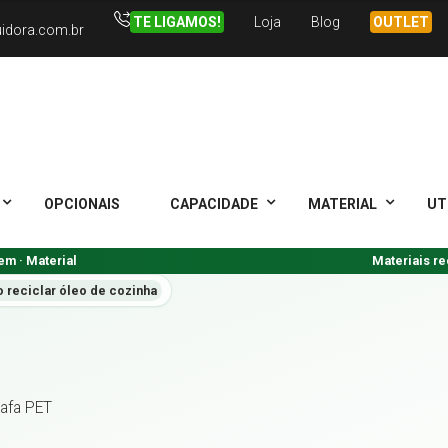
TE LIGAMOS!
Loja
Blog
OUTLET
uidora.com.br
OPCIONAIS
CAPACIDADE
MATERIAL
UT
m · Material
Materiais re
 reciclar óleo de cozinha
afa PET