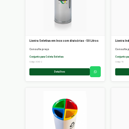
Lixeira Seletiva em Inox com divisórias - 50 Litros
Lixeira I
Consulte preço
Consulte 
Conjunto para Coleta Seletiva
Conjunto pa
Código: 3043-2
Código: T6
Detalhes