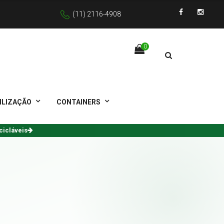
(11) 2116-4908
Facebook
Instagra
0
ILIZAÇÃO
CONTAINERS
cicláveis