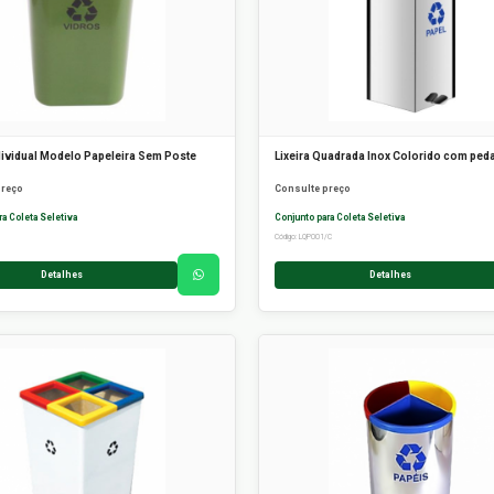
ndividual Modelo Papeleira Sem Poste
Lixeira Quadrada Inox Colorido com peda
preço
Consulte preço
ra Coleta Seletiva
Conjunto para Coleta Seletiva
Código: LQP001/C
Detalhes
Detalhes