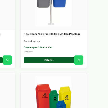
l
Poste Com 2 Lixeiras 50 Litros Modelo Papeleira
Consulte preço
Conjunto para Coleta Seletiva
Código: T13a
Detalhes