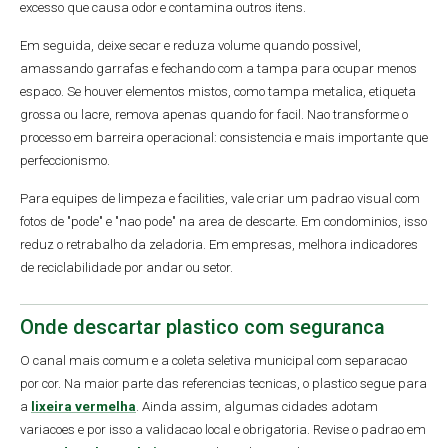
excesso que causa odor e contamina outros itens.
Em seguida, deixe secar e reduza volume quando possivel,
amassando garrafas e fechando com a tampa para ocupar menos
espaco. Se houver elementos mistos, como tampa metalica, etiqueta
grossa ou lacre, remova apenas quando for facil. Nao transforme o
processo em barreira operacional: consistencia e mais importante que
perfeccionismo.
Para equipes de limpeza e facilities, vale criar um padrao visual com
fotos de "pode" e "nao pode" na area de descarte. Em condominios, isso
reduz o retrabalho da zeladoria. Em empresas, melhora indicadores
de reciclabilidade por andar ou setor.
Onde descartar plastico com seguranca
O canal mais comum e a coleta seletiva municipal com separacao
por cor. Na maior parte das referencias tecnicas, o plastico segue para
a
lixeira vermelha
. Ainda assim, algumas cidades adotam
variacoes e por isso a validacao local e obrigatoria. Revise o padrao em