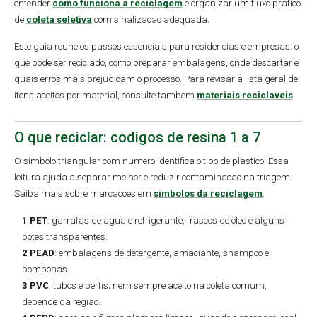
entender
como funciona a reciclagem
e organizar um fluxo pratico
de
coleta seletiva
com sinalizacao adequada.
Este guia reune os passos essenciais para residencias e empresas: o
que pode ser reciclado, como preparar embalagens, onde descartar e
quais erros mais prejudicam o processo. Para revisar a lista geral de
itens aceitos por material, consulte tambem
materiais reciclaveis
.
O que reciclar: codigos de resina 1 a 7
O simbolo triangular com numero identifica o tipo de plastico. Essa
leitura ajuda a separar melhor e reduzir contaminacao na triagem.
Saiba mais sobre marcacoes em
simbolos da reciclagem
.
1 PET
: garrafas de agua e refrigerante, frascos de oleo e alguns
potes transparentes.
2 PEAD
: embalagens de detergente, amaciante, shampoo e
bombonas.
3 PVC
: tubos e perfis; nem sempre aceito na coleta comum,
depende da regiao.