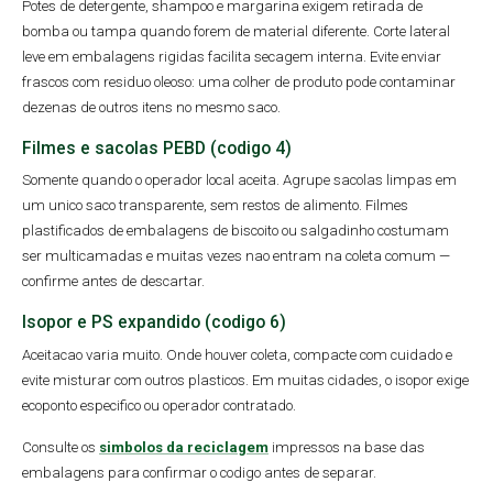
Potes de detergente, shampoo e margarina exigem retirada de
bomba ou tampa quando forem de material diferente. Corte lateral
leve em embalagens rigidas facilita secagem interna. Evite enviar
frascos com residuo oleoso: uma colher de produto pode contaminar
dezenas de outros itens no mesmo saco.
Filmes e sacolas PEBD (codigo 4)
Somente quando o operador local aceita. Agrupe sacolas limpas em
um unico saco transparente, sem restos de alimento. Filmes
plastificados de embalagens de biscoito ou salgadinho costumam
ser multicamadas e muitas vezes nao entram na coleta comum —
confirme antes de descartar.
Isopor e PS expandido (codigo 6)
Aceitacao varia muito. Onde houver coleta, compacte com cuidado e
evite misturar com outros plasticos. Em muitas cidades, o isopor exige
ecoponto especifico ou operador contratado.
Consulte os
simbolos da reciclagem
impressos na base das
embalagens para confirmar o codigo antes de separar.