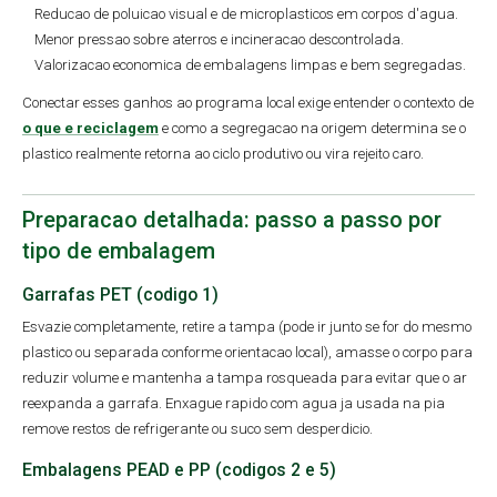
Reducao de poluicao visual e de microplasticos em corpos d'agua.
Menor pressao sobre aterros e incineracao descontrolada.
Valorizacao economica de embalagens limpas e bem segregadas.
Conectar esses ganhos ao programa local exige entender o contexto de
o que e reciclagem
e como a segregacao na origem determina se o
plastico realmente retorna ao ciclo produtivo ou vira rejeito caro.
Preparacao detalhada: passo a passo por
tipo de embalagem
Garrafas PET (codigo 1)
Esvazie completamente, retire a tampa (pode ir junto se for do mesmo
plastico ou separada conforme orientacao local), amasse o corpo para
reduzir volume e mantenha a tampa rosqueada para evitar que o ar
reexpanda a garrafa. Enxague rapido com agua ja usada na pia
remove restos de refrigerante ou suco sem desperdicio.
Embalagens PEAD e PP (codigos 2 e 5)