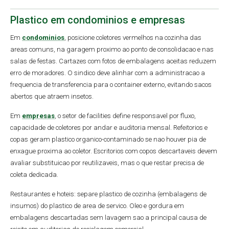
Plastico em condominios e empresas
Em
condominios
, posicione coletores vermelhos na cozinha das
areas comuns, na garagem proximo ao ponto de consolidacao e nas
salas de festas. Cartazes com fotos de embalagens aceitas reduzem
erro de moradores. O sindico deve alinhar com a administracao a
frequencia de transferencia para o container externo, evitando sacos
abertos que atraem insetos.
Em
empresas
, o setor de facilities define responsavel por fluxo,
capacidade de coletores por andar e auditoria mensal. Refeitorios e
copas geram plastico organico-contaminado se nao houver pia de
enxague proxima ao coletor. Escritorios com copos descartaveis devem
avaliar substituicao por reutilizaveis, mas o que restar precisa de
coleta dedicada.
Restaurantes e hoteis: separe plastico de cozinha (embalagens de
insumos) do plastico de area de servico. Oleo e gordura em
embalagens descartadas sem lavagem sao a principal causa de