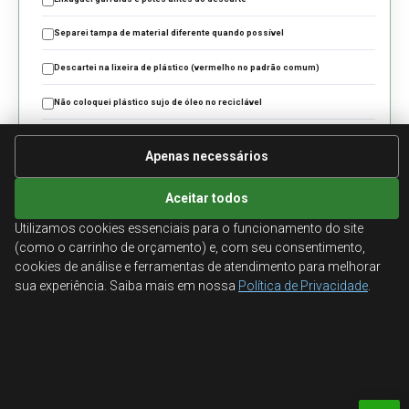
Separei tampa de material diferente quando possível
Descartei na lixeira de plástico (vermelho no padrão comum)
Não coloquei plástico sujo de óleo no reciclável
Confirmei se meu município aceita filme plástico
Apenas necessários
Evitei isopor no fluxo de plástico rígido
Aceitar todos
Consultei guia de símbolos para dúvidas no rótulo
Utilizamos cookies essenciais para o funcionamento do site
(como o carrinho de orçamento) e, com seu consentimento,
LIMPAR MARCAÇÕES
cookies de análise e ferramentas de atendimento para melhorar
sua experiência. Saiba mais em nossa
Política de Privacidade
.
Links relacionados
Como reciclar papel
Como reciclar vidro
Como reciclar metal