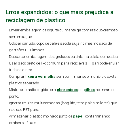
Erros expandidos: o que mais prejudica a
reciclagem de plastico
Enviar embalagem de iogurte ou manteiga com residuo cremoso
sem enxague.
Colocar canudo, copo de cafe e sacola suja no mesmo saco de
garrafas PET limpas.
Descartar embalagem de agrotoxico ou tinta na coleta domestica.
Usar saco preto de lixo comum para reciclaveis — gari pode enviar
tudo ao aterro.
Comprar
lixeira vermelha
sem confirmar se o municipio coleta
plastico separado.
Misturar plastico rigido com
eletronicos
ou
pilhas
no mesmo
ponto.
Ignorar rotulos multicamadas (long-life, tetra pak similares) que
nao sao PET puro.
Armazenar plastico molhado junto de
papel
, contaminando
ambos os fluxos.