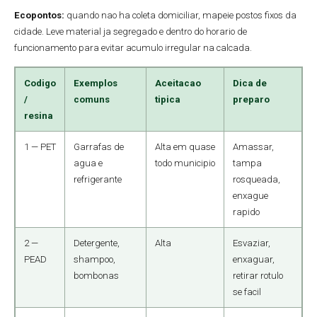
Ecopontos:
quando nao ha coleta domiciliar, mapeie postos fixos da
cidade. Leve material ja segregado e dentro do horario de
funcionamento para evitar acumulo irregular na calcada.
Codigo
Exemplos
Aceitacao
Dica de
/
comuns
tipica
preparo
resina
1 — PET
Garrafas de
Alta em quase
Amassar,
agua e
todo municipio
tampa
refrigerante
rosqueada,
enxague
rapido
2 —
Detergente,
Alta
Esvaziar,
PEAD
shampoo,
enxaguar,
bombonas
retirar rotulo
se facil