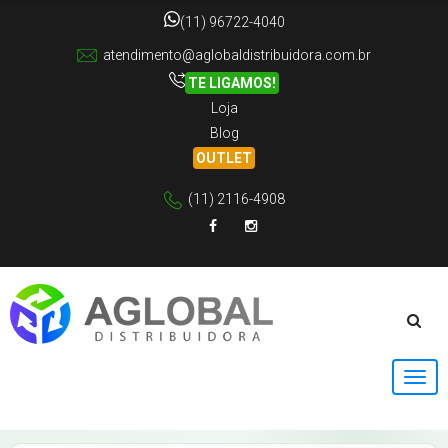
(11) 96722-4040
atendimento@aglobaldistribuidora.com.br
TE LIGAMOS!
Loja
Blog
OUTLET
(11) 2116-4908
Facebook
Instagram