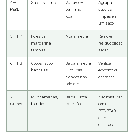
4 —
Sacolas, filmes
Variavel —
Agrupar
PEBD
confirmar
sacolas
local
limpas em
um saco
5 — PP
Potes de
Alta a media
Remover
margarina,
residuo oleoso,
tampas
secar
6 — PS
Copos, isopor,
Baixa a media
Verificar
bandejas
— muitas
ecoponto ou
cidades nao
operador
coletam
7 —
Multicamadas,
Baixa — rota
Nao misturar
Outros
blendas
especifica
com
PET/PEAD
sem
orientacao