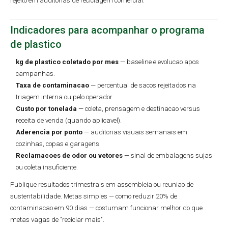
rejeito em auditorias de reciclagem comercial.
Indicadores para acompanhar o programa
de plastico
kg de plastico coletado por mes
— baseline e evolucao apos
campanhas.
Taxa de contaminacao
— percentual de sacos rejeitados na
triagem interna ou pelo operador.
Custo por tonelada
— coleta, prensagem e destinacao versus
receita de venda (quando aplicavel).
Aderencia por ponto
— auditorias visuais semanais em
cozinhas, copas e garagens.
Reclamacoes de odor ou vetores
— sinal de embalagens sujas
ou coleta insuficiente.
Publique resultados trimestrais em assembleia ou reuniao de
sustentabilidade. Metas simples — como reduzir 20% de
contaminacao em 90 dias — costumam funcionar melhor do que
metas vagas de "reciclar mais".