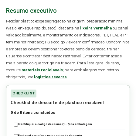
Resumo executivo
Reciclar plastico exige segregacao na origem, preparacao minima
(vazio, enxague rapido, seco), descarte na
lixeira vermelha
ou canal
validado localmente, e monitoramento de indicadores. PET, PEAD e PP
tem melhor mercado; PS e codigo 7 exigem confirmacao. Condominios
e empresas devem posicionar coletores perto da geracao, treinar
usuarios e contratar destinacao rastreavel. Evitar contaminacao e
mais barato do que corrigir na triagem. Para lista geral de itens,
consulte
materiais reciclaveis
; para embalagens com retorno
obrigatorio, use
logistica reversa
.
CHECKLIST
Checklist de descarte de plastico reciclavel
0 de 8 itens concluídos
Identifiquei o código de resina (1–7) na embalagem
Enxáguei garrafas e potes antes do descarte