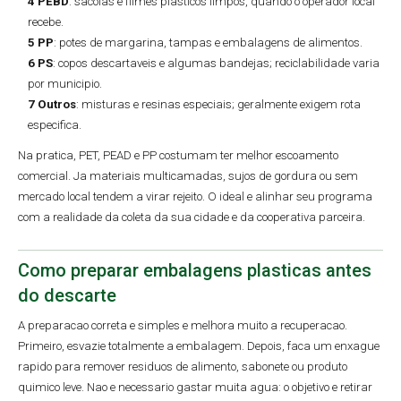
4 PEBD
: sacolas e filmes plasticos limpos, quando o operador local
recebe.
5 PP
: potes de margarina, tampas e embalagens de alimentos.
6 PS
: copos descartaveis e algumas bandejas; reciclabilidade varia
por municipio.
7 Outros
: misturas e resinas especiais; geralmente exigem rota
especifica.
Na pratica, PET, PEAD e PP costumam ter melhor escoamento
comercial. Ja materiais multicamadas, sujos de gordura ou sem
mercado local tendem a virar rejeito. O ideal e alinhar seu programa
com a realidade da coleta da sua cidade e da cooperativa parceira.
Como preparar embalagens plasticas antes
do descarte
A preparacao correta e simples e melhora muito a recuperacao.
Primeiro, esvazie totalmente a embalagem. Depois, faca um enxague
rapido para remover residuos de alimento, sabonete ou produto
quimico leve. Nao e necessario gastar muita agua: o objetivo e retirar