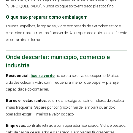
"VIDRO QUEBRADO". Nunca coloque solto em saco plastico fino.
O que nao preparar como embalagem
Loucas, espelhos, lampadas, vidro temperado de eletrodomestico e
ceramica nao entram no fluxo verde. A composicao quimica e diferente
e contamina o forno.
Onde descartar: municipio, comercio e
industria
Residencial:
lixeira verde
na coleta seletiva ou ecoponto. Muitas
cidades coletam vidro com frequencia menor que papel — planeje
capacidade do container.
Bares e restaurantes:
volume alto exige container reforcado e coleta
mais frequente. Separe por cor (incolor, verde, ambar) quando o
operador exigir — melhora valor do caco.
Empresas:
contrate retirada com operador licenciado. Vidro e pesado:
calcule carga de elevador e garagem. Lampadas fluorescentes