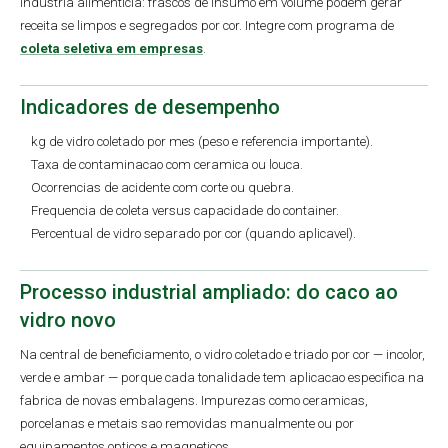
Industria alimenticia: frascos de insumo em volume podem gerar
receita se limpos e segregados por cor. Integre com programa de
coleta seletiva em empresas
.
Indicadores de desempenho
kg de vidro coletado por mes (peso e referencia importante).
Taxa de contaminacao com ceramica ou louca.
Ocorrencias de acidente com corte ou quebra.
Frequencia de coleta versus capacidade do container.
Percentual de vidro separado por cor (quando aplicavel).
Processo industrial ampliado: do caco ao
vidro novo
Na central de beneficiamento, o vidro coletado e triado por cor — incolor,
verde e ambar — porque cada tonalidade tem aplicacao especifica na
fabrica de novas embalagens. Impurezas como ceramicas,
porcelanas e metais sao removidas manualmente ou por
equipamentos opticos e magneticos.