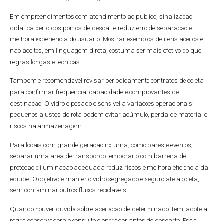
Em empreendimentos com atendimento ao publico, sinalizacao
didatica perto dos pontos de descarte reduz erro de separacao e
melhora experiencia do usuario. Mostrar exemplos de itens aceitos e
nao aceitos, em linguagem direta, costuma ser mais efetivo do que
regras longas e tecnicas.
Tambem e recomendavel revisar periodicamente contratos de coleta
para confirmar frequencia, capacidade e comprovantes de
destinacao. O vidro e pesado e sensivel a variacoes operacionais;
pequenos ajustes de rota podem evitar acúmulo, perda de material e
riscos na armazenagem.
Para locais com grande geracao noturna, como bares e eventos,
separar uma area de transbordo temporario com barreira de
protecao e iluminacao adequada reduz riscos e melhora eficiencia da
equipe. O objetivo e manter o vidro segregado e seguro ate a coleta,
sem contaminar outros fluxos reciclaveis.
Quando houver duvida sobre aceitacao de determinado item, adote a
regra conservadora e consulte o operador antes do descarte. Essa