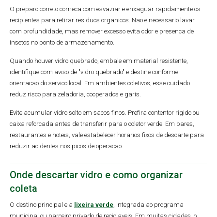
O preparo correto comeca com esvaziar e enxaguar rapidamente os
recipientes para retirar residuos organicos. Nao e necessario lavar
com profundidade, mas remover excesso evita odor e presenca de
insetos no ponto de armazenamento.
Quando houver vidro quebrado, embale em material resistente,
identifique com aviso de "vidro quebrado" e destine conforme
orientacao do servico local. Em ambientes coletivos, esse cuidado
reduz risco para zeladoria, cooperados e garis.
Evite acumular vidro solto em sacos finos. Prefira contentor rigido ou
caixa reforcada antes de transferir para o coletor verde. Em bares,
restaurantes e hoteis, vale estabelecer horarios fixos de descarte para
reduzir acidentes nos picos de operacao.
Onde descartar vidro e como organizar
coleta
O destino principal e a
lixeira verde
, integrada ao programa
municipal ou parceiro privado de reciclaveis. Em muitas cidades, o