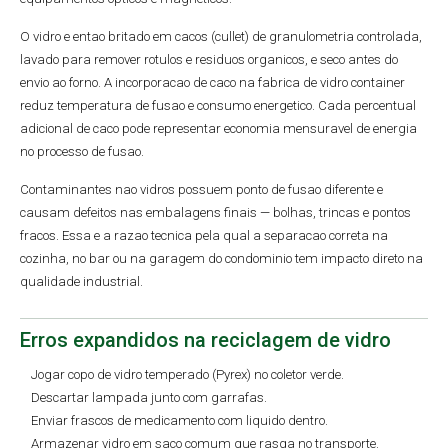
O vidro e entao britado em cacos (cullet) de granulometria controlada,
lavado para remover rotulos e residuos organicos, e seco antes do
envio ao forno. A incorporacao de caco na fabrica de vidro container
reduz temperatura de fusao e consumo energetico. Cada percentual
adicional de caco pode representar economia mensuravel de energia
no processo de fusao.
Contaminantes nao vidros possuem ponto de fusao diferente e
causam defeitos nas embalagens finais — bolhas, trincas e pontos
fracos. Essa e a razao tecnica pela qual a separacao correta na
cozinha, no bar ou na garagem do condominio tem impacto direto na
qualidade industrial.
Erros expandidos na reciclagem de vidro
Jogar copo de vidro temperado (Pyrex) no coletor verde.
Descartar lampada junto com garrafas.
Enviar frascos de medicamento com liquido dentro.
Armazenar vidro em saco comum que rasga no transporte.