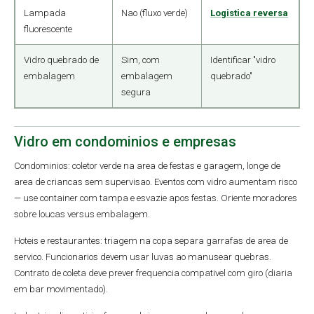
Lampada
Nao (fluxo verde)
Logistica reversa
fluorescente
Vidro quebrado de
Sim, com
Identificar "vidro
embalagem
embalagem
quebrado"
segura
Vidro em condominios e empresas
Condominios: coletor verde na area de festas e garagem, longe de
area de criancas sem supervisao. Eventos com vidro aumentam risco
— use container com tampa e esvazie apos festas. Oriente moradores
sobre loucas versus embalagem.
Hoteis e restaurantes: triagem na copa separa garrafas de area de
servico. Funcionarios devem usar luvas ao manusear quebras.
Contrato de coleta deve prever frequencia compativel com giro (diaria
em bar movimentado).