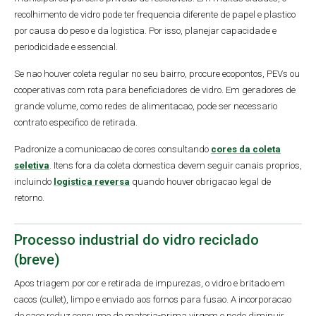
recolhimento de vidro pode ter frequencia diferente de papel e plastico
por causa do peso e da logistica. Por isso, planejar capacidade e
periodicidade e essencial.
Se nao houver coleta regular no seu bairro, procure ecopontos, PEVs ou
cooperativas com rota para beneficiadores de vidro. Em geradores de
grande volume, como redes de alimentacao, pode ser necessario
contrato especifico de retirada.
Padronize a comunicacao de cores consultando
cores da coleta
seletiva
. Itens fora da coleta domestica devem seguir canais proprios,
incluindo
logistica reversa
quando houver obrigacao legal de
retorno.
Processo industrial do vidro reciclado
(breve)
Apos triagem por cor e retirada de impurezas, o vidro e britado em
cacos (cullet), limpo e enviado aos fornos para fusao. A incorporacao
de caco reduz consumo de materia-prima virgem e pode diminuir