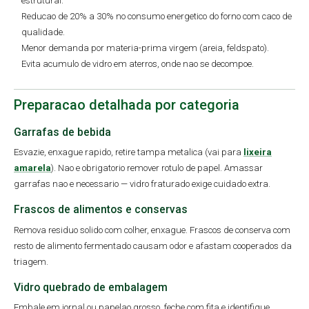
estrutural.
Reducao de 20% a 30% no consumo energetico do forno com caco de
qualidade.
Menor demanda por materia-prima virgem (areia, feldspato).
Evita acumulo de vidro em aterros, onde nao se decompoe.
Preparacao detalhada por categoria
Garrafas de bebida
Esvazie, enxague rapido, retire tampa metalica (vai para
lixeira
amarela
). Nao e obrigatorio remover rotulo de papel. Amassar
garrafas nao e necessario — vidro fraturado exige cuidado extra.
Frascos de alimentos e conservas
Remova residuo solido com colher, enxague. Frascos de conserva com
resto de alimento fermentado causam odor e afastam cooperados da
triagem.
Vidro quebrado de embalagem
Embale em jornal ou papelao grosso, feche com fita e identifique