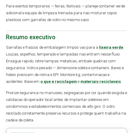
Para eventos temporarios — feiras, festivais — planeje container verde
adicional e equipe de limpeza treinada para nao misturar copos
plasticos com garrafas de vidro no mesmo saco.
Resumo executivo
Garrafas e frascos de embalagem limpos vao para a
lixeira verde
.
Loucas, espelhos, temperado e lampadas nao entram nesse fluxo.
Enxague rapido, retire tampas metalicas, embale quebras com
seguranca. Vidro e pesado — dimensione coleta e containers. Bares e
hoteis precisam de rotina e EPI. Monitore kg, contaminacao e
acidentes. Base em
o que e reciclagem
e
materiais reciclaveis
.
Priorize seguranca no manuseio, segregacao por cor quando exigida e
validacao do operador local antes de implantar coletores em
condominios e estabelecimentos comerciais de alto giro. O vidro
reciclado corretamente preserva recursos e protege quem trabalha na
cadeia de coleta.