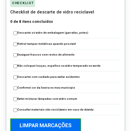
CHECKLIST
Checklist de descarte de vidro reciclavel
0 de 8 itens concluídos
Descartei só vidro de embalagem (garrafas, potes)
Retirei tampas metálicas quando possível
Enxáguei frascos com restos de alimento
Não coloquei louças, espelhos ou vidro temperado no verde
Descartei com cuidado para evitar acidentes
Confirmei cor da lixeira no meu município
Evitei misturar lâmpadas com vidro comum
Consultei materiais não recicláveis em caso de dúvida
LIMPAR MARCAÇÕES