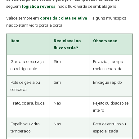
seguem
logistica reversa
, nao o fluxo verde de embalagens.
Valide sempre em
cores da coleta seletiva
— alguns municipios
nao coletam vidro porta a porta.
Item
Reciclavel no
Observacao
fluxo verde?
Garrafa de cerveja
Sim
Esvaziar, tampa
ou refrigerante
metal separada
Pote de geleia ou
Sim
Enxague rapido
conserva
Prato, xicara, louca
Nao
Rejeito ou doacao se
inteiro
Espelho ou vidro
Nao
Rota de entulho ou
temperado
especializada