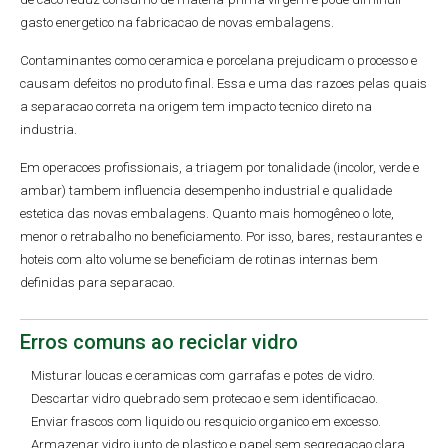
gasto energetico na fabricacao de novas embalagens.
Contaminantes como ceramica e porcelana prejudicam o processo e
causam defeitos no produto final. Essa e uma das razoes pelas quais
a separacao correta na origem tem impacto tecnico direto na
industria.
Em operacoes profissionais, a triagem por tonalidade (incolor, verde e
ambar) tambem influencia desempenho industrial e qualidade
estetica das novas embalagens. Quanto mais homogêneo o lote,
menor o retrabalho no beneficiamento. Por isso, bares, restaurantes e
hoteis com alto volume se beneficiam de rotinas internas bem
definidas para separacao.
Erros comuns ao reciclar vidro
Misturar loucas e ceramicas com garrafas e potes de vidro.
Descartar vidro quebrado sem protecao e sem identificacao.
Enviar frascos com liquido ou resquicio organico em excesso.
Armazenar vidro junto de plastico e papel sem segregacao clara.