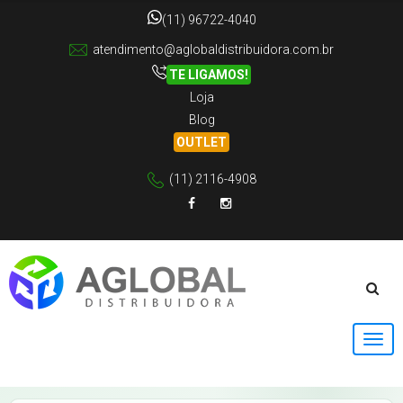
(11) 96722-4040
atendimento@aglobaldistribuidora.com.br
TE LIGAMOS!
Loja
Blog
OUTLET
(11) 2116-4908
Facebook
Instagram