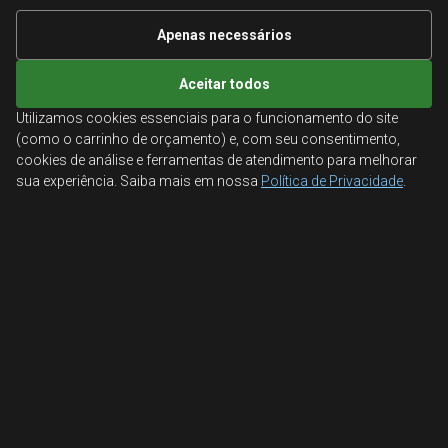
Informações Técnicas
Apenas necessários
Mapa do site
Aceitar todos
Utilizamos cookies essenciais para o funcionamento do site
ATENDIMENTO
(como o carrinho de orçamento) e, com seu consentimento,
cookies de análise e ferramentas de atendimento para melhorar
Orçamentos corporativos, condições para empresas
sua experiência. Saiba mais em nossa
Política de Privacidade
.
e suporte especializado.
Ligamos para você
Fale conosco
© 2026 Aglobal Distribuidora. Todos os direitos reservados.