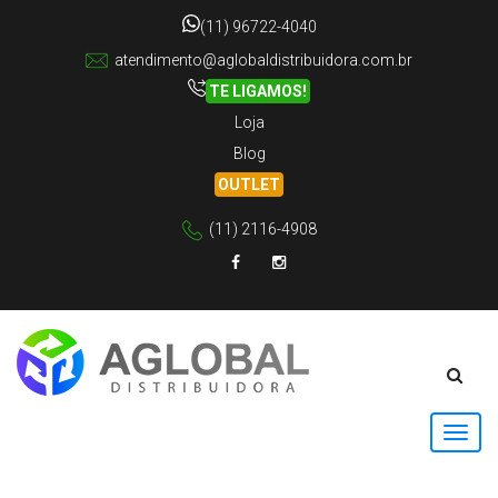
(11) 96722-4040
atendimento@aglobaldistribuidora.com.br
TE LIGAMOS!
Loja
Blog
OUTLET
(11) 2116-4908
Facebook
Instagram