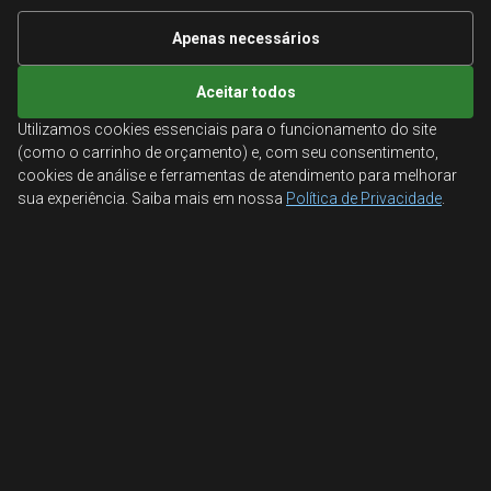
Informações Técnicas
Apenas necessários
Mapa do site
Aceitar todos
Utilizamos cookies essenciais para o funcionamento do site
ATENDIMENTO
(como o carrinho de orçamento) e, com seu consentimento,
cookies de análise e ferramentas de atendimento para melhorar
Orçamentos corporativos, condições para empresas
sua experiência. Saiba mais em nossa
Política de Privacidade
.
e suporte especializado.
Ligamos para você
Fale conosco
© 2026 Aglobal Distribuidora. Todos os direitos reservados.