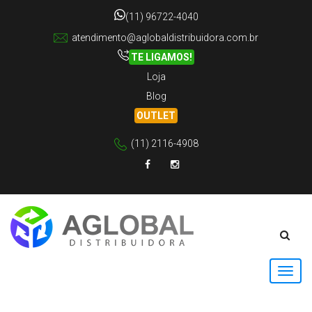
(11) 96722-4040
atendimento@aglobaldistribuidora.com.br
TE LIGAMOS!
Loja
Blog
OUTLET
(11) 2116-4908
Facebook
Instagram