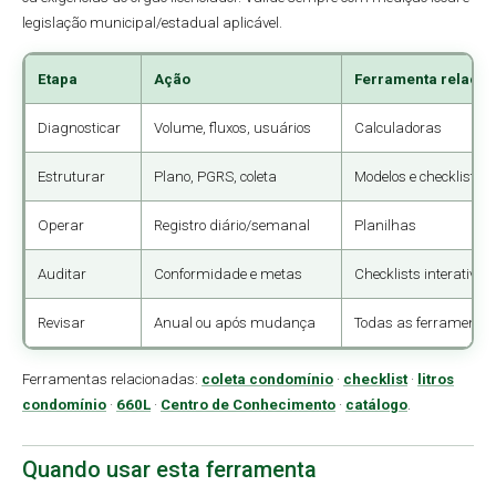
legislação municipal/estadual aplicável.
Etapa
Ação
Ferramenta relacio
Diagnosticar
Volume, fluxos, usuários
Calculadoras
Estruturar
Plano, PGRS, coleta
Modelos e checklists
Operar
Registro diário/semanal
Planilhas
Auditar
Conformidade e metas
Checklists interativos
Revisar
Anual ou após mudança
Todas as ferramenta
Ferramentas relacionadas:
coleta condomínio
·
checklist
·
litros
condomínio
·
660L
·
Centro de Conhecimento
·
catálogo
.
Quando usar esta ferramenta