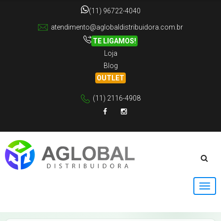
(11) 96722-4040
atendimento@aglobaldistribuidora.com.br
TE LIGAMOS!
Loja
Blog
OUTLET
(11) 2116-4908
Facebook
Instagram