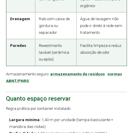
orgânico
Drenagem
Ralo com caixa de
Água de lavagem não
gordura ou
pode ir direto à rede sem
separador
tratamento
Paredes
Revestimento
Facilita limpeza e reduz
lavável (cerâmica
absorção de odor
ou epóxi)
Armazenamento seguro:
armazenamento de resíduos
·
normas
ABNT/PNRS
.
Quanto espaço reservar
Regra prática por container instalado:
Largura mínima:
1,40 m por unidade (tampa basculante +
manobra das rodas)