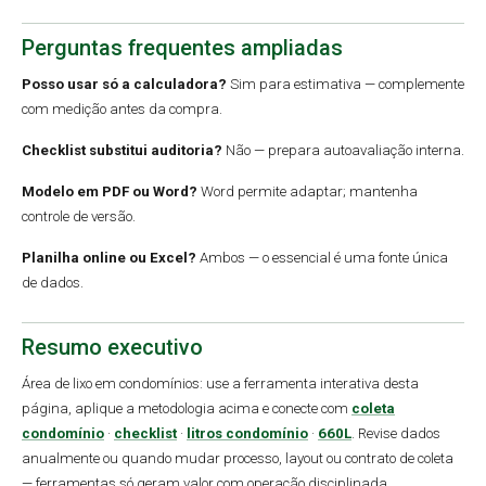
Perguntas frequentes ampliadas
Posso usar só a calculadora?
Sim para estimativa — complemente
com medição antes da compra.
Checklist substitui auditoria?
Não — prepara autoavaliação interna.
Modelo em PDF ou Word?
Word permite adaptar; mantenha
controle de versão.
Planilha online ou Excel?
Ambos — o essencial é uma fonte única
de dados.
Resumo executivo
Área de lixo em condomínios: use a ferramenta interativa desta
página, aplique a metodologia acima e conecte com
coleta
condomínio
·
checklist
·
litros condomínio
·
660L
. Revise dados
anualmente ou quando mudar processo, layout ou contrato de coleta
— ferramentas só geram valor com operação disciplinada.