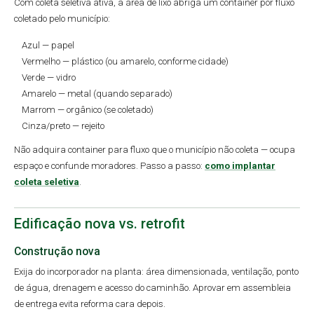
Com coleta seletiva ativa, a área de lixo abriga um container por fluxo
coletado pelo município:
Azul — papel
Vermelho — plástico (ou amarelo, conforme cidade)
Verde — vidro
Amarelo — metal (quando separado)
Marrom — orgânico (se coletado)
Cinza/preto — rejeito
Não adquira container para fluxo que o município não coleta — ocupa
espaço e confunde moradores. Passo a passo:
como implantar
coleta seletiva
.
Edificação nova vs. retrofit
Construção nova
Exija do incorporador na planta: área dimensionada, ventilação, ponto
de água, drenagem e acesso do caminhão. Aprovar em assembleia
de entrega evita reforma cara depois.