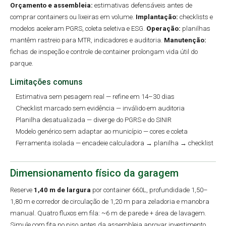
Orçamento e assembleia:
estimativas defensáveis antes de
comprar containers ou lixeiras em volume.
Implantação:
checklists e
modelos aceleram PGRS, coleta seletiva e ESG.
Operação:
planilhas
mantêm rastreio para MTR, indicadores e auditoria.
Manutenção:
fichas de inspeção e controle de container prolongam vida útil do
parque.
Limitações comuns
Estimativa sem pesagem real — refine em 14–30 dias
Checklist marcado sem evidência — inválido em auditoria
Planilha desatualizada — diverge do PGRS e do SINIR
Modelo genérico sem adaptar ao município — cores e coleta
Ferramenta isolada — encadeie calculadora → planilha → checklist
Dimensionamento físico da garagem
Reserve
1,40 m de largura
por container 660L, profundidade 1,50–
1,80 m e corredor de circulação de 1,20 m para zeladoria e manobra
manual. Quatro fluxos em fila: ~6 m de parede + área de lavagem.
Simule com fita no piso antes da assembleia aprovar investimento.