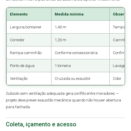
Elemento
Medida mínima
Observa
Largura/container
1,40 m
Tampa ab
Corredor
1,20 m
Carrinho
Rampa caminhão
Conforme concessionária
Confirmar
Ponto de água
1 torneira
Lavagem
Ventilação
Cruzada ou exaustor
Odor
Subsolo sem ventilação adequada gera conflito entre moradores —
projeto deve prever exaustão mecânica quando não houver abertura
para fachada.
Coleta, içamento e acesso