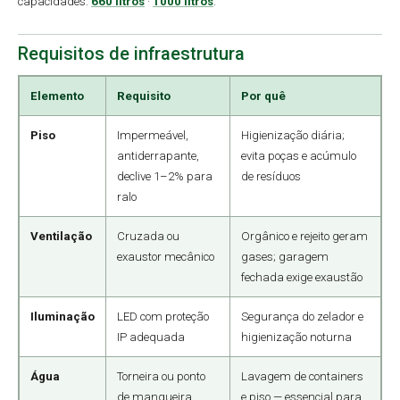
capacidades:
660 litros
·
1000 litros
.
Requisitos de infraestrutura
Elemento
Requisito
Por quê
Piso
Impermeável,
Higienização diária;
antiderrapante,
evita poças e acúmulo
declive 1–2% para
de resíduos
ralo
Ventilação
Cruzada ou
Orgânico e rejeito geram
exaustor mecânico
gases; garagem
fechada exige exaustão
Iluminação
LED com proteção
Segurança do zelador e
IP adequada
higienização noturna
Água
Torneira ou ponto
Lavagem de containers
de mangueira
e piso — essencial para