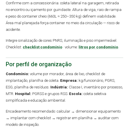
Confirme com a concessionária: coleta lateral na garagem, retirada
no encontro ou içamento por guindaste. Altura de viga, raio de rampa
e peso do container cheio (660L ≈ 250–350 kg) definem viabilidade.
Área mal planejada força container no meio da circulação — risco de
acidente.
Integre sinalização de cores PNRS, iluminação e piso impermeável.
Checklist:
checklist condomínio
· volume:
litros por condomínio
.
Por perfil de organização
Condomínio:
volume por morador, área de lixo, checklist de
implantação, planilha de coleta.
Empresa:
kg/funcionário, PGRS,
ESG, planilha de resíduos.
Indústria:
Classe I, inventário por processo,
MTR.
Hospital:
PGRSS e grupos RSS.
Escola:
coleta seletiva
simplificada e educação ambiental.
Encadeamento recomendado: calcular → dimensionar equipamento
→ implantar com checklist → registrar em planilha → auditar com
modelo de inspeção.