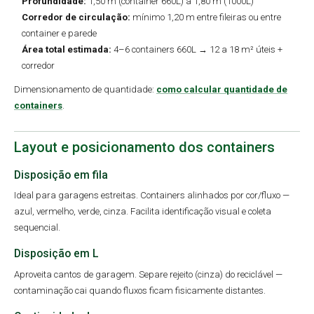
Profundidade:
1,50 m (container 660L) a 1,80 m (1000L)
Corredor de circulação:
mínimo 1,20 m entre fileiras ou entre
container e parede
Área total estimada:
4–6 containers 660L → 12 a 18 m² úteis +
corredor
Dimensionamento de quantidade:
como calcular quantidade de
containers
.
Layout e posicionamento dos containers
Disposição em fila
Ideal para garagens estreitas. Containers alinhados por cor/fluxo —
azul, vermelho, verde, cinza. Facilita identificação visual e coleta
sequencial.
Disposição em L
Aproveita cantos de garagem. Separe rejeito (cinza) do reciclável —
contaminação cai quando fluxos ficam fisicamente distantes.