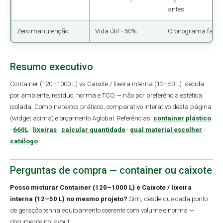
antes
Zero manutenção
Vida útil −50%
Cronograma facilit
Resumo executivo
Container (120–1000 L) vs Caixote / lixeira interna (12–50 L): decida
por ambiente, resíduo, norma e TCO — não por preferência estética
isolada. Combine textos práticos, comparativo interativo desta página
(widget acima) e orçamento Aglobal. Referências:
container plástico
·
660L
·
lixeiras
·
calcular quantidade
·
qual material escolher
·
catálogo
.
Perguntas de compra — container ou caixote
Posso misturar Container (120–1000 L) e Caixote / lixeira
interna (12–50 L) no mesmo projeto?
Sim, desde que cada ponto
de geração tenha equipamento coerente com volume e norma —
documente no layout.