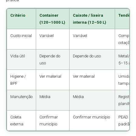
Critério
Container
Caixote / lixeira
Tendênc
(120–1000 L)
interna (12–50 L)
Custo inicial
Variável
Variável
Compare
cotação + 
Vida útil
Depende do
Depende do uso
Metal/PEA
uso
5–15 ano
Higiene /
Ver material
Ver material
Umidade
BPF
tampa + 
Manutenção
Média
Média
Registre 
planilha 
Coleta
Confirmar
Confirmar município
PEAD urb
externa
município
padrão