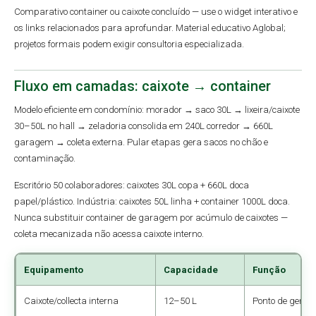
Comparativo container ou caixote concluído — use o widget interativo e
os links relacionados para aprofundar. Material educativo Aglobal;
projetos formais podem exigir consultoria especializada.
Fluxo em camadas: caixote → container
Modelo eficiente em condomínio: morador → saco 30L → lixeira/caixote
30–50L no hall → zeladoria consolida em 240L corredor → 660L
garagem → coleta externa. Pular etapas gera sacos no chão e
contaminação.
Escritório 50 colaboradores: caixotes 30L copa + 660L doca
papel/plástico. Indústria: caixotes 50L linha + container 1000L doca.
Nunca substituir container de garagem por acúmulo de caixotes —
coleta mecanizada não acessa caixote interno.
Equipamento
Capacidade
Função
Caixote/collecta interna
12–50 L
Ponto de geraç