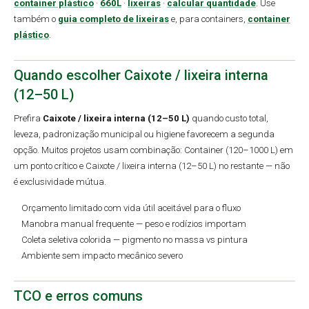
container plástico
·
660L
·
lixeiras
·
calcular quantidade
. Use
também o
guia completo de lixeiras
e, para containers,
container
plástico
.
Quando escolher Caixote / lixeira interna
(12–50 L)
Prefira
Caixote / lixeira interna (12–50 L)
quando custo total,
leveza, padronização municipal ou higiene favorecem a segunda
opção. Muitos projetos usam combinação: Container (120–1000 L) em
um ponto crítico e Caixote / lixeira interna (12–50 L) no restante — não
é exclusividade mútua.
Orçamento limitado com vida útil aceitável para o fluxo
Manobra manual frequente — peso e rodízios importam
Coleta seletiva colorida — pigmento no massa vs pintura
Ambiente sem impacto mecânico severo
TCO e erros comuns