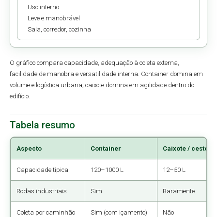
Uso interno
Leve e manobrável
Sala, corredor, cozinha
O gráfico compara capacidade, adequação à coleta externa,
facilidade de manobra e versatilidade interna. Container domina em
volume e logística urbana; caixote domina em agilidade dentro do
edifício.
Tabela resumo
Aspecto
Container
Caixote / cesto
Capacidade típica
120–1000 L
12–50 L
Rodas industriais
Sim
Raramente
Coleta por caminhão
Sim (com içamento)
Não