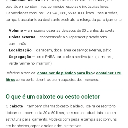
padrão em condomínios, comércios, escolas e indústrias leves.
Capacidades comuns: 120, 240, 360, 660 e 1000 litros. Possui rodas,
tampa basculante ou deslizante e estrutura reforçada para içamento.
Volume
— armazena dezenas de sacos de 30 L antes da coleta
Coleta externa
— concessionária ou operador privado com
caminhão
Localização
— garagem, doca, área de serviço externa, pátio
Segregação
— cores PNRS para coleta seletiva (azul, amarelo,
verde, vermelho, marrom)
Referência técnica:
container de plástico para lixo
e
container 120
litros
como porta de entrada em capacidades menores.
O que é um caixote ou cesto coletor
O
caixote
— também chamado cesto, balde ou lixeira de escritório —
tipicamente comporta 30 a 50 litros, sem rodas industriais ou sem
estrutura para içamento. Modelos com pedal e tampa são comuns
em banheiros, copas e salas administrativas.