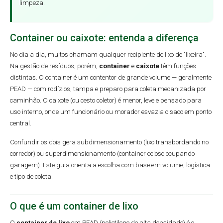
limpeza.
Container ou caixote: entenda a diferença
No dia a dia, muitos chamam qualquer recipiente de lixo de "lixeira".
Na gestão de resíduos, porém,
container
e
caixote
têm funções
distintas. O container é um contentor de grande volume — geralmente
PEAD — com rodízios, tampa e preparo para coleta mecanizada por
caminhão. O caixote (ou cesto coletor) é menor, leve e pensado para
uso interno, onde um funcionário ou morador esvazia o saco em ponto
central.
Confundir os dois gera subdimensionamento (lixo transbordando no
corredor) ou superdimensionamento (container ocioso ocupando
garagem). Este guia orienta a escolha com base em volume, logística
e tipo de coleta.
O que é um container de lixo
O
container de lixo
em PEAD (polietileno de alta densidade) é o