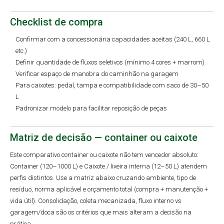
Checklist de compra
Confirmar com a concessionária capacidades aceitas (240 L, 660 L
etc.)
Definir quantidade de fluxos seletivos (mínimo 4 cores + marrom)
Verificar espaço de manobra do caminhão na garagem
Para caixotes: pedal, tampa e compatibilidade com saco de 30–50
L
Padronizar modelo para facilitar reposição de peças
Matriz de decisão — container ou caixote
Este comparativo container ou caixote não tem vencedor absoluto:
Container (120–1000 L) e Caixote / lixeira interna (12–50 L) atendem
perfis distintos. Use a matriz abaixo cruzando ambiente, tipo de
resíduo, norma aplicável e orçamento total (compra + manutenção +
vida útil). Consolidação, coleta mecanizada, fluxo interno vs
garagem/doca são os critérios que mais alteram a decisão na
prática.