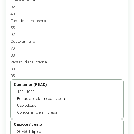
Coleta externa
92
40
Facilidade manobra
55
92
Custo unitário
70
88
Versatilidade interna
80
85
Container (PEAD)
120–1000 L
Rodas e coleta mecanizada
Uso coletivo
Condomínio e empresa
Caixote / cesto
30–50 L típico