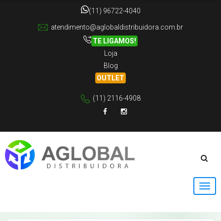
(11) 96722-4040
atendimento@aglobaldistribuidora.com.br
TE LIGAMOS!
Loja
Blog
OUTLET
(11) 2116-4908
Facebook
Instagram