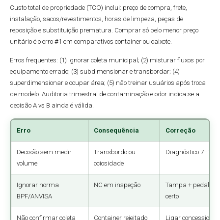
Custo total de propriedade (TCO) inclui: preço de compra, frete,
instalação, sacos/revestimentos, horas de limpeza, peças de
reposição e substituição prematura. Comprar só pelo menor preço
unitário é o erro #1 em comparativos container ou caixote.
Erros frequentes: (1) ignorar coleta municipal; (2) misturar fluxos por
equipamento errado; (3) subdimensionar e transbordar; (4)
superdimensionar e ocupar área; (5) não treinar usuários após troca
de modelo. Auditoria trimestral de contaminação e odor indica se a
decisão A vs B ainda é válida.
Erro
Consequência
Correção
Decisão sem medir
Transbordo ou
Diagnóstico 7–14 
volume
ociosidade
Ignorar norma
NC em inspeção
Tampa + pedal + m
BPF/ANVISA
certo
Não confirmar coleta
Container rejeitado
Ligar concessionár