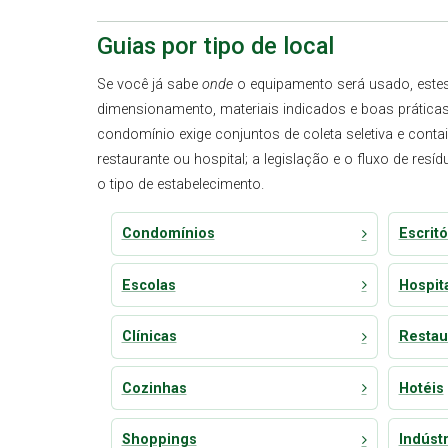
Guias por tipo de local
Se você já sabe
onde
o equipamento será usado, este
dimensionamento, materiais indicados e boas prática
condomínio exige conjuntos de coleta seletiva e conta
restaurante ou hospital; a legislação e o fluxo de 
o tipo de estabelecimento.
Condomínios
Escritó
Escolas
Hospit
Clínicas
Restau
Cozinhas
Hotéis
Shoppings
Indústr