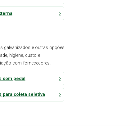
xterna
ers galvanizados e outras opções
de, higiene, custo e
ociação com fornecedores.
as com pedal
s para coleta seletiva