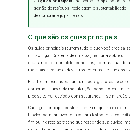
Os
guias principais
são textos completos sobre lixe
gestão de resíduos, reciclagem e sustentabilidade 
de comprar equipamentos.
O que são os guias principais
Os guias principais reúnem tudo o que você precisa 
um só lugar. Diferente de uma página curta sobre um 
o assunto por completo: conceitos, normas quando a
materiais e capacidades, erros comuns e o que obser
Eles foram pensados para síndicos, gestores de cond
compras, equipes de manutenção, consultores ambien
precise tomar decisão com segurança — sem jargão 
Cada guia principal costuma ter entre quatro e oito mil
tabelas comparativas e links para textos mais específi
fim ou ir direto ao trecho que responde sua dúvida im
capacidade de container usar em condomínio ou quais 