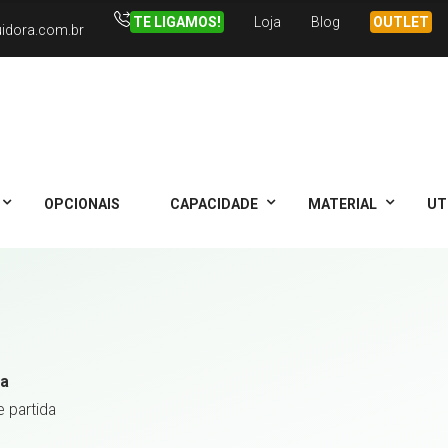
TE LIGAMOS!
Loja
Blog
OUTLET
uidora.com.br
OPCIONAIS
CAPACIDADE
MATERIAL
UT
ta
 partida