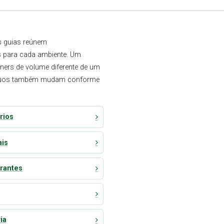
s guias reúnem
s para cada ambiente. Um
iners de volume diferente de um
resíduos também mudam conforme
rios
ais
rantes
ia