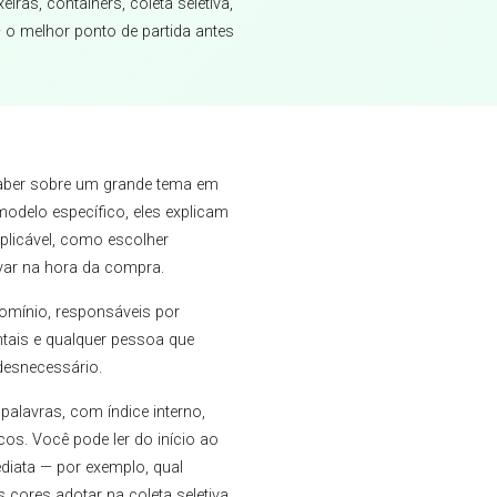
iras, containers, coleta seletiva,
— o melhor ponto de partida antes
saber sobre um grande tema em
modelo específico, eles explicam
plicável, como escolher
var na hora da compra.
omínio, responsáveis por
tais e qualquer pessoa que
desnecessário.
 palavras, com índice interno,
cos. Você pode ler do início ao
ediata — por exemplo, qual
cores adotar na coleta seletiva.