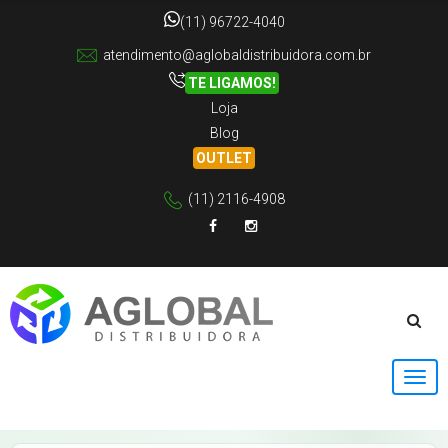
(11) 96722-4040
atendimento@aglobaldistribuidora.com.br
TE LIGAMOS!
Loja
Blog
OUTLET
(11) 2116-4908
Facebook
Instagram