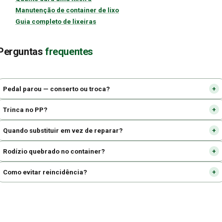
Manutenção de container de lixo
Guia completo de lixeiras
Perguntas
frequentes
Pedal parou — conserto ou troca?
Trinca no PP?
Quando substituir em vez de reparar?
Rodízio quebrado no container?
Como evitar reincidência?