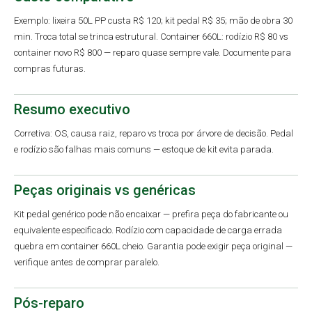
Exemplo: lixeira 50L PP custa R$ 120; kit pedal R$ 35; mão de obra 30
min. Troca total se trinca estrutural. Container 660L: rodízio R$ 80 vs
container novo R$ 800 — reparo quase sempre vale. Documente para
compras futuras.
Resumo executivo
Corretiva: OS, causa raiz, reparo vs troca por árvore de decisão. Pedal
e rodízio são falhas mais comuns — estoque de kit evita parada.
Peças originais vs genéricas
Kit pedal genérico pode não encaixar — prefira peça do fabricante ou
equivalente especificado. Rodízio com capacidade de carga errada
quebra em container 660L cheio. Garantia pode exigir peça original —
verifique antes de comprar paralelo.
Pós-reparo