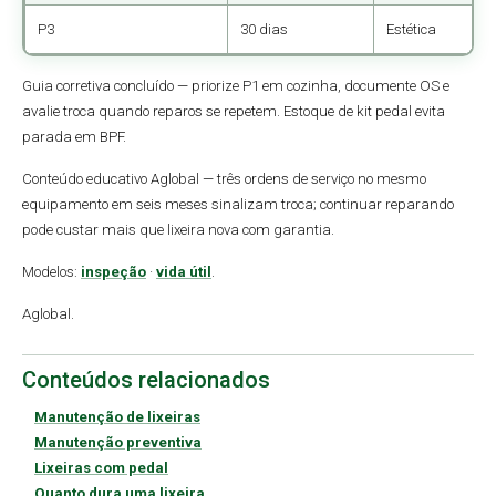
P3
30 dias
Estética
Guia corretiva concluído — priorize P1 em cozinha, documente OS e
avalie troca quando reparos se repetem. Estoque de kit pedal evita
parada em BPF.
Conteúdo educativo Aglobal — três ordens de serviço no mesmo
equipamento em seis meses sinalizam troca; continuar reparando
pode custar mais que lixeira nova com garantia.
Modelos:
inspeção
·
vida útil
.
Aglobal.
Conteúdos relacionados
Manutenção de lixeiras
Manutenção preventiva
Lixeiras com pedal
Quanto dura uma lixeira