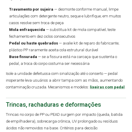
Travamento por sujeira
— desmonte conforme manual, limpe
articulações com detergente neutro, seque e lubrifique; em muitos
casos resolve sem troca de peça
Mola enfraquecida
— substitua kit de mola compatível; teste
fechamento em dez ciclos consecutivos
Pedal ou haste quebrados
— avalie kit de reparo do fabricante;
plástico PP raramente aceita cola estrutural durável
Base fissurada
— se a fissura está na carcaça que sustenta o
pedal, a troca do corpo costuma ser necessária
Isole a unidade defeituosa com sinalização até o conserto — pedal
inoperante leva usuários a abrir tampa com as mãos, aumentando
contaminação cruzada. Mecanismos e modelos:
lixeiras com pedal
.
Trincas, rachaduras e deformações
Trincas no corpo de PP ou PEAD surgem por impacto (queda, batida
de empilhadeira), sobrecarga crônica, UV prolongado ou resíduos
ácidos não removidos na base. Critérios para decisão: