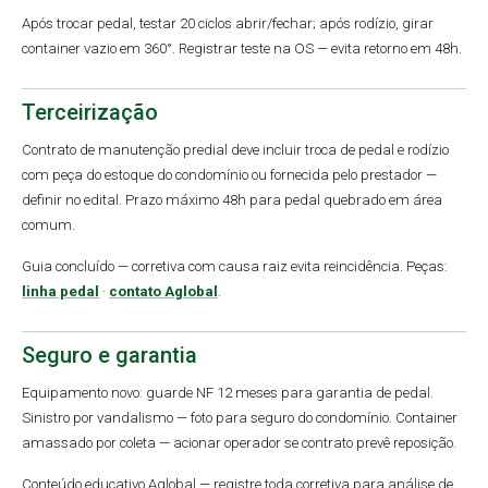
Após trocar pedal, testar 20 ciclos abrir/fechar; após rodízio, girar
container vazio em 360°. Registrar teste na OS — evita retorno em 48h.
Terceirização
Contrato de manutenção predial deve incluir troca de pedal e rodízio
com peça do estoque do condomínio ou fornecida pelo prestador —
definir no edital. Prazo máximo 48h para pedal quebrado em área
comum.
Guia concluído — corretiva com causa raiz evita reincidência. Peças:
linha pedal
·
contato Aglobal
.
Seguro e garantia
Equipamento novo: guarde NF 12 meses para garantia de pedal.
Sinistro por vandalismo — foto para seguro do condomínio. Container
amassado por coleta — acionar operador se contrato prevê reposição.
Conteúdo educativo Aglobal — registre toda corretiva para análise de