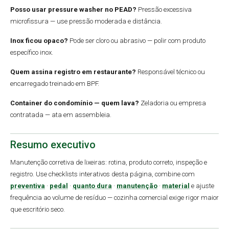
Posso usar pressure washer no PEAD?
Pressão excessiva
microfissura — use pressão moderada e distância.
Inox ficou opaco?
Pode ser cloro ou abrasivo — polir com produto
específico inox.
Quem assina registro em restaurante?
Responsável técnico ou
encarregado treinado em BPF.
Container do condomínio — quem lava?
Zeladoria ou empresa
contratada — ata em assembleia.
Resumo executivo
Manutenção corretiva de lixeiras: rotina, produto correto, inspeção e
registro. Use checklists interativos desta página, combine com
preventiva
·
pedal
·
quanto dura
·
manutenção
·
material
e ajuste
frequência ao volume de resíduo — cozinha comercial exige rigor maior
que escritório seco.