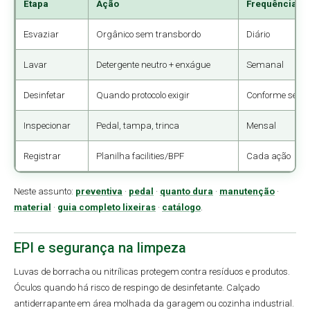
Etapa
Ação
Frequência tí
Esvaziar
Orgânico sem transbordo
Diário
Lavar
Detergente neutro + enxágue
Semanal
Desinfetar
Quando protocolo exigir
Conforme setor
Inspecionar
Pedal, tampa, trinca
Mensal
Registrar
Planilha facilities/BPF
Cada ação
Neste assunto:
preventiva
·
pedal
·
quanto dura
·
manutenção
·
material
·
guia completo lixeiras
·
catálogo
.
EPI e segurança na limpeza
Luvas de borracha ou nitrílicas protegem contra resíduos e produtos.
Óculos quando há risco de respingo de desinfetante. Calçado
antiderrapante em área molhada da garagem ou cozinha industrial.