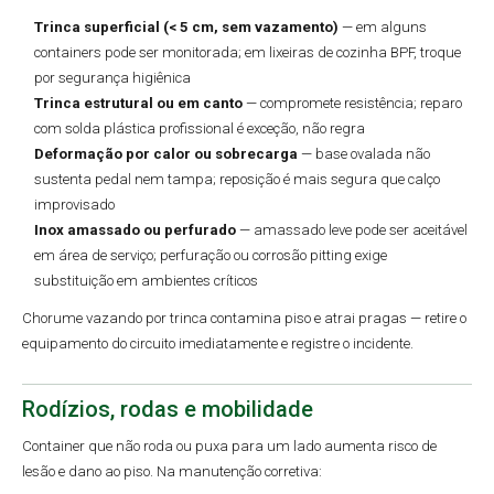
Trinca superficial (< 5 cm, sem vazamento)
— em alguns
containers pode ser monitorada; em lixeiras de cozinha BPF, troque
por segurança higiênica
Trinca estrutural ou em canto
— compromete resistência; reparo
com solda plástica profissional é exceção, não regra
Deformação por calor ou sobrecarga
— base ovalada não
sustenta pedal nem tampa; reposição é mais segura que calço
improvisado
Inox amassado ou perfurado
— amassado leve pode ser aceitável
em área de serviço; perfuração ou corrosão pitting exige
substituição em ambientes críticos
Chorume vazando por trinca contamina piso e atrai pragas — retire o
equipamento do circuito imediatamente e registre o incidente.
Rodízios, rodas e mobilidade
Container que não roda ou puxa para um lado aumenta risco de
lesão e dano ao piso. Na manutenção corretiva: