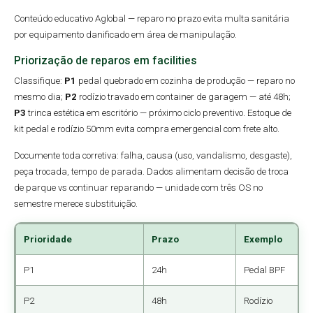
Conteúdo educativo Aglobal — reparo no prazo evita multa sanitária
por equipamento danificado em área de manipulação.
Priorização de reparos em facilities
Classifique:
P1
pedal quebrado em cozinha de produção — reparo no
mesmo dia;
P2
rodízio travado em container de garagem — até 48h;
P3
trinca estética em escritório — próximo ciclo preventivo. Estoque de
kit pedal e rodízio 50mm evita compra emergencial com frete alto.
Documente toda corretiva: falha, causa (uso, vandalismo, desgaste),
peça trocada, tempo de parada. Dados alimentam decisão de troca
de parque vs continuar reparando — unidade com três OS no
semestre merece substituição.
Prioridade
Prazo
Exemplo
P1
24h
Pedal BPF
P2
48h
Rodízio