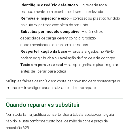
Identifique o rodízio defeituoso
— gire cada roda
manualmente com o container levemente elevado
Remova e inspecione eixo
— corrosão ou plástico fundido
no guia exige troca completa do conjunto
Substitua por modelo compatível
— diâmetro e
capacidade de carga devem coincidir; rodízio
subdimensionado quebra em semanas
Reaperte fixação da base
— furos alargados no PEAD
podem exigir bucha ou avaliação de fim de vida do corpo
Teste em percurso real
— rampa, grelha e piso irregular
antes de liberar para coleta
Múltiplas falhas de rodízio em container novo indicam sobrecarga ou
impacto — investigue causa raiz antes de novo reparo.
Quando reparar vs substituir
Nem toda falha justifica conserto. Use a tabela abaixo como guia
rápido; ajuste conforme custo local de mão de obra e preço de
reposição B2B.