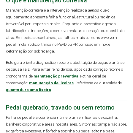
O que é manutenção corretiva
Manutenção corretiva é a intervenção realizada
depois
que o
equipamento apresenta falha funcional, estrutural ou higiênica
irreversível por limpeza simples. Enquanto a preventiva agenda
lubrificações e inspeções, a corretiva restaura operação ou substitui o
ativo. Em lixeiras e containers, as falhas mais comuns envolvem
pedal, mola, rodízio, trinca no PEAD ou PP, corrosão em inox e
deformação por sobrecarga.
Este guia orienta diagnóstico, reparo, substituição de peças e análise
de causa raiz. Para evitar reincidência, após cada correção retome o
cronograma de
manutenção preventiva
. Rotina geral de
conservação:
manutenção de lixeiras
. Referência de durabilidade:
quanto dura uma lixeira
.
Pedal quebrado, travado ou sem retorno
Falha de pedal é a ocorrência número um em lixeiras de cozinha,
banheiro corporativo e áreas hospitalares. Sintomas: tampa não abre,
exige força excessiva, não fecha sozinha ou pedal solto na base.