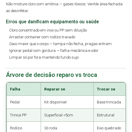
Não misture cloro com amônia — gases tóxicos. Ventile área fechada
ao desinfetar.
Erros que danificam equipamento ou saúde
Cloro concentrado em inox ou PP sem diluição
Arrastar container com rodízio travado
Saco maior que o corpo — tampa não fecha, pragas entram
Ignorar pedal com gordura — falha mecânica e odor
Limpar só por fora mantendo fundo sujo
Árvore de decisão reparo vs troca
Falha
Reparar se
Trocar se
Pedal
Kit disponível
Base trincada
Trinca PP
Superficial <5cm
Estrutural
Rodízio
Só roda
Eixo quebrado