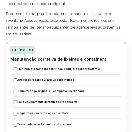
compatível certificado ou original
Documente falha, peça trocada, custo e causa raiz; atualize o
inventário. Após correção, teste pedal, fechamento e rodízios em
rampa antes de liberar o equipamento e agende revisão preventiva
em até 30 dias.
CHECKLIST
Manutenção corretiva de lixeiras e containers
Identifiquei a falha (pedal, trinca, rodízio, odor persistente)
Avaliei se reparo é viável vs substituição
Solicitei peça original ou compatível certificada
Isolo equipamento defeituoso até conserto
Registro causa raiz e ação corretiva
Testo pedal e fechamento após reparo