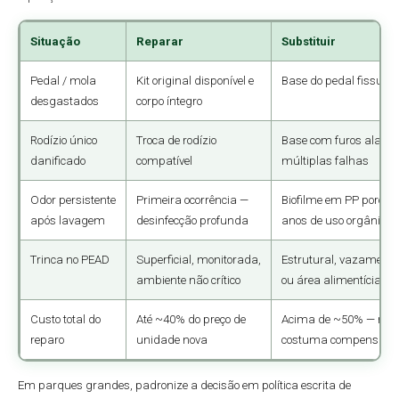
Situação
Reparar
Substituir
Pedal / mola
Kit original disponível e
Base do pedal fissura
desgastados
corpo íntegro
Rodízio único
Troca de rodízio
Base com furos alarg
danificado
compatível
múltiplas falhas
Odor persistente
Primeira ocorrência —
Biofilme em PP poroso
após lavagem
desinfecção profunda
anos de uso orgânico i
Trinca no PEAD
Superficial, monitorada,
Estrutural, vazamento
ambiente não crítico
ou área alimentícia
Custo total do
Até ~40% do preço de
Acima de ~50% — repo
reparo
unidade nova
costuma compensar
Em parques grandes, padronize a decisão em política escrita de