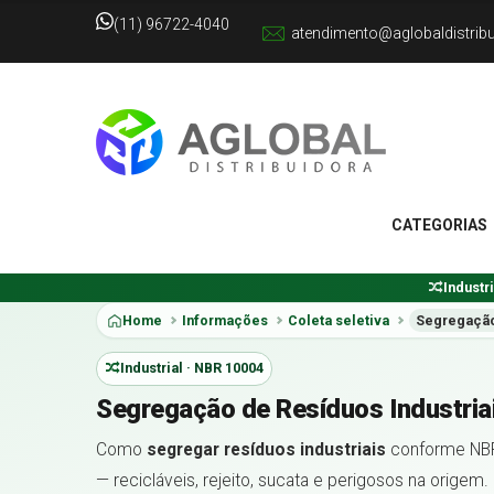
(11) 96722-4040
atendimento@aglobaldistrib
CATEGORIAS
Industr
Home
Informações
Coleta seletiva
Segregação 
Industrial · NBR 10004
Segregação de Resíduos Industria
Como
segregar resíduos industriais
conforme NB
— recicláveis, rejeito, sucata e perigosos na origem.