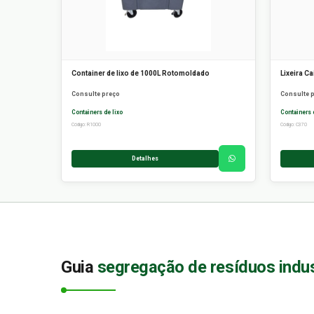
Container de lixo de 1000L Rotomoldado
Lixeira Ca
Consulte preço
Consulte 
Containers de lixo
Containers 
Código: R1000
Código: C370
Detalhes
Guia
segregação de resíduos indus