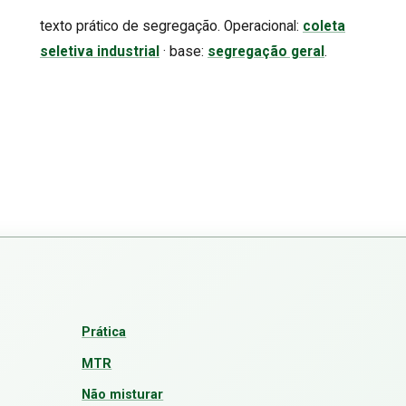
texto prático de segregação. Operacional:
coleta
seletiva industrial
· base:
segregação geral
.
Prática
MTR
Não misturar