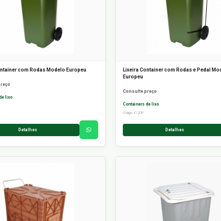
ontainer com Rodas Modelo Europeu
Lixeira Container com Rodas e Pedal Mo
Europeu
preço
Consulte preço
de lixo
Containers de lixo
Código: X120P
Detalhes
Detalhes