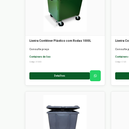
Lixeira Contêiner Plástico com Rodas 1000L
Lixeira C
Consulte preço
Consulte 
Containers de lixo
Containers 
Código: X1000
Código: C120
Detalhes