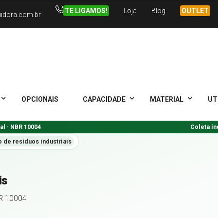
TE LIGAMOS!
Loja
Blog
OUTLET
uidora.com.br
OPCIONAIS
CAPACIDADE
MATERIAL
UT
ial · NBR 10004
Coleta in
de resíduos industriais
is
R 10004