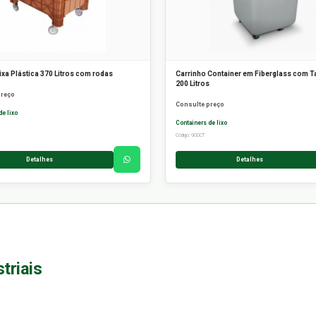
ixa Plástica 370 Litros com rodas
Carrinho Container em Fiberglass com T
200 Litros
preço
Consulte preço
de lixo
Containers de lixo
Código: 900CT
Detalhes
Detalhes
triais