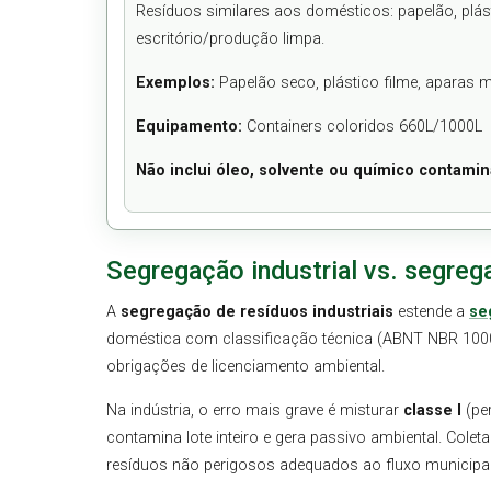
Resíduos similares aos domésticos: papelão, plásti
escritório/produção limpa.
Exemplos:
Papelão seco, plástico filme, aparas me
Equipamento:
Containers coloridos 660L/1000L
Não inclui óleo, solvente ou químico contami
Segregação industrial vs. segreg
A
segregação de resíduos industriais
estende a
se
doméstica com classificação técnica (ABNT NBR 1000
obrigações de licenciamento ambiental.
Na indústria, o erro mais grave é misturar
classe I
(pe
contamina lote inteiro e gera passivo ambiental. Colet
resíduos não perigosos adequados ao fluxo municipal