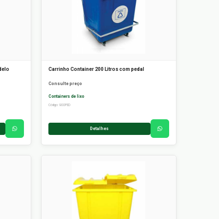
delo
Carrinho Container 200 Litros com pedal
Consulte preço
Containers de lixo
Código: 900PED
Detalhes