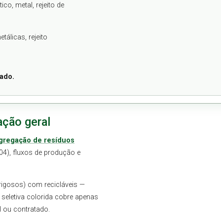
co, metal, rejeito de
tálicas, rejeito
nado.
ação geral
gregação de resíduos
4), fluxos de produção e
rigosos) com recicláveis —
a seletiva colorida cobre apenas
 ou contratado.