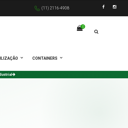
(11) 2116-4908
Facebook
Instagra
0
ILIZAÇÃO
CONTAINERS
dustrial