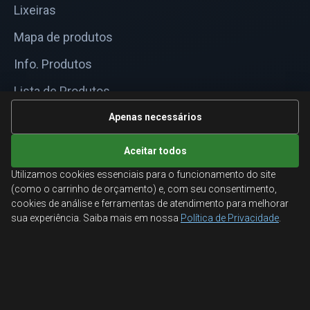
Lixeiras
Mapa de produtos
Info. Produtos
Lista de Produtos
Informações Técnicas
Apenas necessários
Mapa do site
Aceitar todos
Utilizamos cookies essenciais para o funcionamento do site
ATENDIMENTO
(como o carrinho de orçamento) e, com seu consentimento,
cookies de análise e ferramentas de atendimento para melhorar
Orçamentos corporativos, condições para empresas
sua experiência. Saiba mais em nossa
Política de Privacidade
.
e suporte especializado.
Ligamos para você
Fale conosco