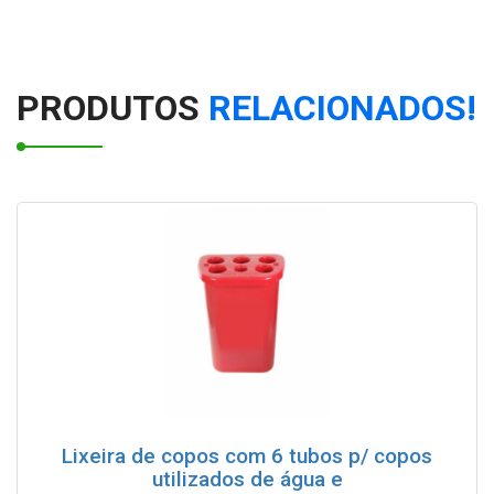
Modulo Lateral (Rampa)
Cinzeiro Lixeira Plástica com Aro em Aço Inox - 50L
PRODUTOS
RELACIONADOS!
Dispenser em aço inox para copo de café de 50mL
Coletor Seletivo duo Lixo/Copo
PORTA EXTINTOR - FERRO PINTADO INOXIDÁVEL
Cinzeiro Lixeira em Pintura epóxi com Aro em Inox 22L
Tapete sanitizante fabricado em plástico polipropileno
Dispenser de copos para água de 180/200mL
Lixeira de copos com 6 tubos p/ copos
utilizados de água e