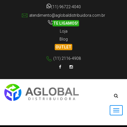
(11) 96722-4040
atendimento@aglobaldistribuidora.com.br
TE LIGAMOS!
Loja
Blog
OUTLET
(11) 2116-4908
Facebook
Instagram