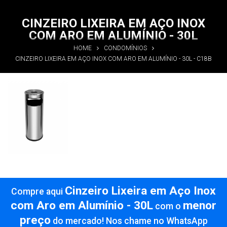
CINZEIRO LIXEIRA EM AÇO INOX
COM ARO EM ALUMÍNIO - 30L
HOME
CONDOMÍNIOS
CINZEIRO LIXEIRA EM AÇO INOX COM ARO EM ALUMÍNIO - 30L - C18B
Cinzeiro
Lixeira em
Aço Inox com
Aro em
Alumínio -
30L
Informações
Cinzeiro Lixeira em Aço Inox
Compre aqui
com Aro em Alumínio - 30L
menor
com o
preço
do mercado! Nos chame no WhatsApp