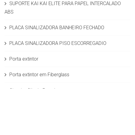
SUPORTE KAI KAI ELITE PARA PAPEL INTERCALADO
ABS
PLACA SINALIZADORA BANHEIRO FECHADO
PLACA SINALIZADORA PISO ESCORREGADIO
Porta extintor
Porta extintor em Fiberglass
Cinzeiro Slin de Parede
PLACA SINALIZADORA SEM MENSAGEM
Dispenser em aço inox para copo de água de
180/200mL