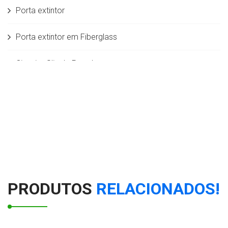
Porta extintor
Porta extintor em Fiberglass
Cinzeiro Slin de Parede
PLACA SINALIZADORA SEM MENSAGEM
Dispenser em aço inox para copo de água de
180/200mL
Modulo Lateral (Rampa)
Cinzeiro Lixeira Plástica com Aro em Aço Inox - 50L
PRODUTOS
RELACIONADOS!
Dispenser em aço inox para copo de café de 50mL