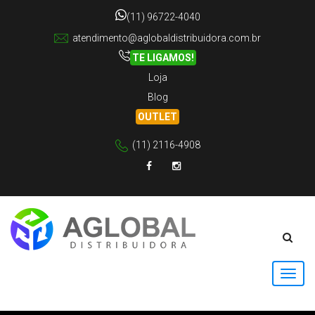
(11) 96722-4040
atendimento@aglobaldistribuidora.com.br
TE LIGAMOS!
Loja
Blog
OUTLET
(11) 2116-4908
Facebook
Instagram