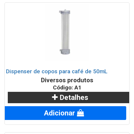
Coletor Seletivo duo Lixo/Copo
PORTA EXTINTOR - FERRO PINTADO INOXIDÁVEL
Cinzeiro Lixeira em Pintura epóxi com Aro em Inox 22L
Tapete sanitizante fabricado em plástico polipropileno
Dispenser de copos para água de 180/200mL
Dispenser de copos para café de 50mL
Diversos produtos
Coletor para copos descartáveis em Fiberglass
Código: A1
Detalhes
Bituqueira Aton em Aço Inox
Adicionar