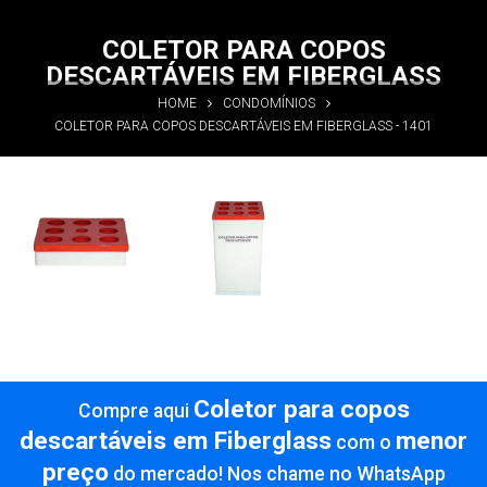
COLETOR PARA COPOS
DESCARTÁVEIS EM FIBERGLASS
HOME
CONDOMÍNIOS
COLETOR PARA COPOS DESCARTÁVEIS EM FIBERGLASS - 1401
Coletor para
Coletor para
copos
copos
descartáveis
descartáveis
em
em
Fiberglass
Fiberglass
Informações
Informações
Coletor para copos
Compre aqui
descartáveis em Fiberglass
menor
com o
preço
do mercado! Nos chame no WhatsApp