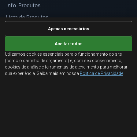
Info. Produtos
Lista de Produtos
Informações Técnicas
Apenas necessários
Mapa do site
Aceitar todos
Utilizamos cookies essenciais para o funcionamento do site
ATENDIMENTO
(como o carrinho de orçamento) e, com seu consentimento,
cookies de análise e ferramentas de atendimento para melhorar
Orçamentos corporativos, condições para empresas
sua experiência. Saiba mais em nossa
Política de Privacidade
.
e suporte especializado.
Ligamos para você
Fale conosco
© 2026 Aglobal Distribuidora. Todos os direitos reservados.