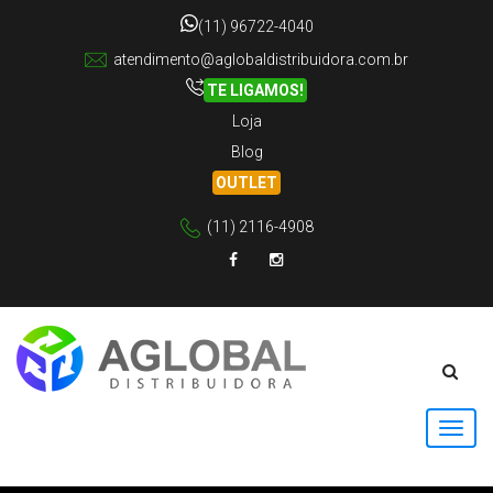
(11) 96722-4040
atendimento@aglobaldistribuidora.com.br
TE LIGAMOS!
Loja
Blog
OUTLET
(11) 2116-4908
Facebook
Instagram