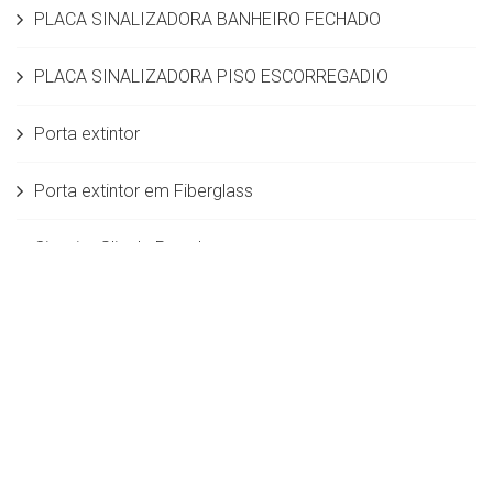
PLACA SINALIZADORA BANHEIRO FECHADO
PLACA SINALIZADORA PISO ESCORREGADIO
Porta extintor
Porta extintor em Fiberglass
Cinzeiro Slin de Parede
PLACA SINALIZADORA SEM MENSAGEM
Dispenser em aço inox para copo de água de
180/200mL
Modulo Lateral (Rampa)