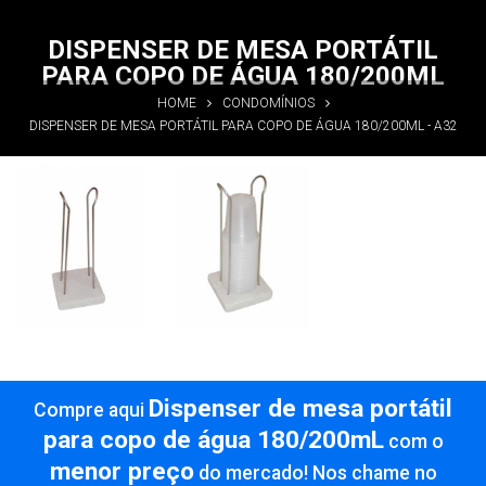
DISPENSER DE MESA PORTÁTIL
PARA COPO DE ÁGUA 180/200ML
HOME
CONDOMÍNIOS
DISPENSER DE MESA PORTÁTIL PARA COPO DE ÁGUA 180/200ML - A32
Dispenser de
Dispenser de
mesa portátil
mesa portátil
para copo de
para copo de
água
água
180/200mL
180/200mL
Informações
Informações
Dispenser de mesa portátil
Compre aqui
para copo de água 180/200mL
com o
menor preço
do mercado! Nos chame no