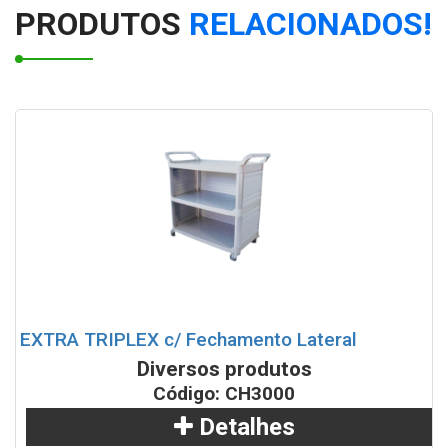
Cinzeiro Lixeira Plástica com Aro em Aço Inox - 50L
PRODUTOS
RELACIONADOS!
Dispenser em aço inox para copo de café de 50mL
Coletor Seletivo duo Lixo/Copo
PORTA EXTINTOR - FERRO PINTADO INOXIDÁVEL
Cinzeiro Lixeira em Pintura epóxi com Aro em Inox 22L
Tapete sanitizante fabricado em plástico polipropileno
Dispenser de copos para água de 180/200mL
EXTRA TRIPLEX c/ Fechamento Lateral
Diversos produtos
Coletor para copos descartáveis em Fiberglass
Código: CH3000
Detalhes
Bituqueira Aton em Aço Inox