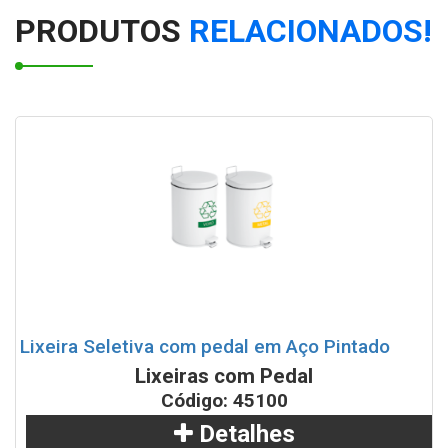
Coletor em Fiberglass com Pedal
PRODUTOS
RELACIONADOS!
Lixeira plástica quadrada com pedal - 25 Litros
Lixeira Inox com pedal Colorida várias litragens
Coletor em Fiberglass com Pedal e Parede Simples
Lixeira Plástica com Pedal - 15 Litros
Lixeira inox com pedal 50 Litros
Lixeira Plastica com Alças e Pedal
Lixeira Seletiva com pedal em Aço Pintado
Lixeiras com Pedal
Lixeira Plástica com Armação Metálica - 52 Litros
Código: 45100
Detalhes