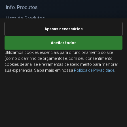
Info. Produtos
Lista de Produtos
Informações Técnicas
Apenas necessários
Mapa do site
Aceitar todos
Utilizamos cookies essenciais para o funcionamento do site
ATENDIMENTO
(como o carrinho de orçamento) e, com seu consentimento,
cookies de análise e ferramentas de atendimento para melhorar
Orçamentos corporativos, condições para empresas
sua experiência. Saiba mais em nossa
Política de Privacidade
.
e suporte especializado.
Ligamos para você
Fale conosco
© 2026 Aglobal Distribuidora. Todos os direitos reservados.