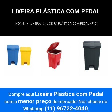
LIXEIRA PLÁSTICA COM PEDAL
HOME
LIXEIRA
LIXEIRA PLÁSTICA COM PEDAL - P15
Lixeira
Lixeira
Lixeira
Plástica com
Plástica com
Plástica com
Pedal
Pedal
Pedal
Informações
Informações
Informações
Lixeira Plástica com Pedal
Compre aqui
menor preço
com o
do mercado! Nos chame no
(11) 96722-4040
WhatsApp
.