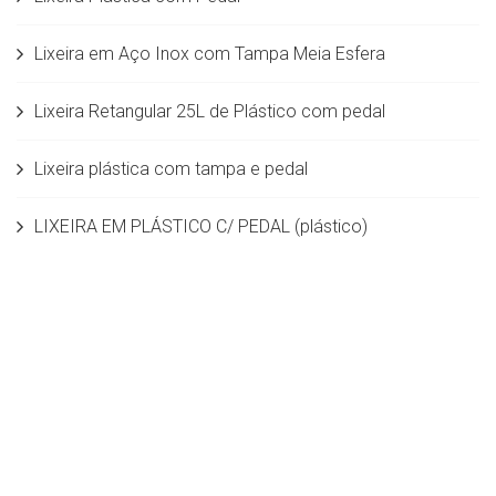
Lixeira em Aço Inox com Tampa Meia Esfera
Lixeira Retangular 25L de Plástico com pedal
Lixeira plástica com tampa e pedal
LIXEIRA EM PLÁSTICO C/ PEDAL (plástico)
Lixeira Plastica c/ Pedal 6 Litros
Lixeira Inox - Pedal 110 Litros - Inox Polido
Lixeira Plastica Red com Pedal
Lixeira Plastica com Acionamento de Pedal