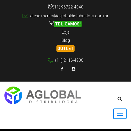
(11) 96722-4040
atendimento@aglobaldistribuidora.com.br
TE LIGAMOS!
Loja
Blog
OUTLET
(11) 2116-4908
Facebook
Instagram