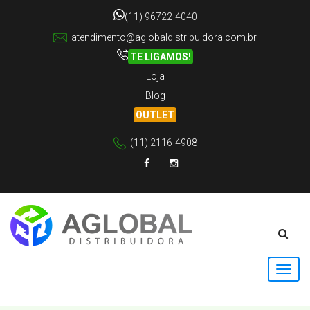
(11) 96722-4040
atendimento@aglobaldistribuidora.com.br
TE LIGAMOS!
Loja
Blog
OUTLET
(11) 2116-4908
Facebook
Instagram