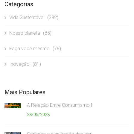
Categorias
Vida Sustentável
(382)
Nosso planeta
(85)
Faça você mesmo
(78)
Inovação
(81)
Mais Populares
A Relação Entre Consumismo Exagerado e Meio A
23/05/2023