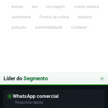
lixeiras
lixo
reciclagem
coleta seletiva
sustentável
Pontos de coleta
resíduos
poluição
sustentabilidade
Container
Líder do
Segmento
WhatsApp comercial
Resposta rápida