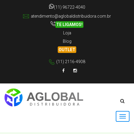
(11) 96722-4040
atendimento@aglobaldistribuidora.com.br
TE LIGAMOS!
Loja
Blog
OUTLET
(11) 2116-4908
Facebook
Instagram