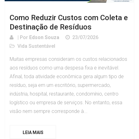
Como Reduzir Custos com Coleta e
Destinação de Resíduos
| Por
Edson Souza
23/07/2026
Vida Sustentável
Muitas empresas consideram os custos relacionados
aos resíduos como uma despesa fixa e inevitável.
Afinal, toda atividade econômica gera algum tipo de
resíduo, seja em um escritório, supermercado,
indústria, hospital, restaurante, condomínio, centro
logístico ou empresa de serviços. No entanto, essa
visão nem sempre corresponde à...
LEIA MAIS