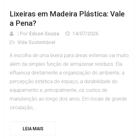
Lixeiras em Madeira Plástica: Vale
a Pena?
| Por
Edson Souza
14/07/2026
Vida Sustentável
A escolha de uma lixeira para áreas externas vai muito
além da simples função de armazenar resíduos. Ela
influencia diretamente a organização do ambiente, a
percepção estética do espaço, a durabilidade do
equipamento e, principalmente, os custos de
manutenção ao longo dos anos. Em locais de grande
circulação,...
LEIA MAIS