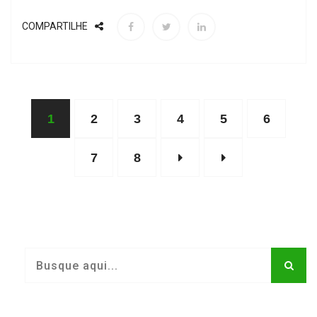
COMPARTILHE
1
2
3
4
5
6
7
8