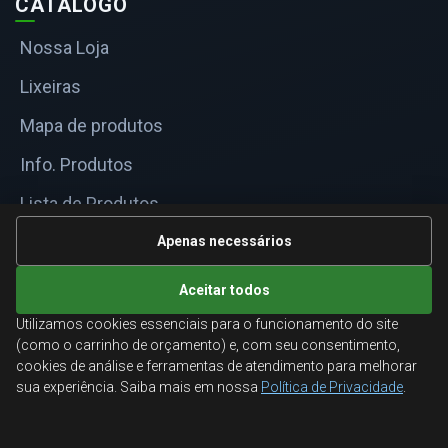
CATÁLOGO
Nossa Loja
Lixeiras
Mapa de produtos
Info. Produtos
Lista de Produtos
Informações Técnicas
Apenas necessários
Mapa do site
Aceitar todos
Utilizamos cookies essenciais para o funcionamento do site
ATENDIMENTO
(como o carrinho de orçamento) e, com seu consentimento,
cookies de análise e ferramentas de atendimento para melhorar
Orçamentos corporativos, condições para empresas
sua experiência. Saiba mais em nossa
Política de Privacidade
.
e suporte especializado.