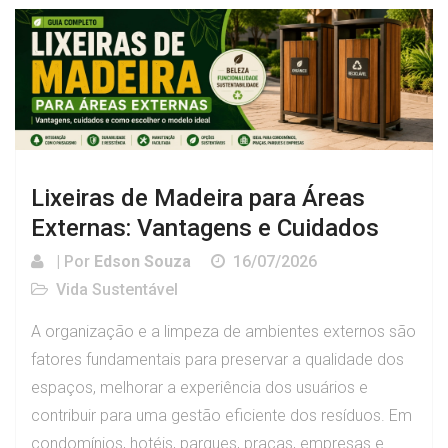
Lixeiras de Madeira para Áreas
Externas: Vantagens e Cuidados
| Por
Edson Souza
16/07/2026
Vida Sustentável
A organização e a limpeza de ambientes externos são
fatores fundamentais para preservar a qualidade dos
espaços, melhorar a experiência dos usuários e
contribuir para uma gestão eficiente dos resíduos. Em
condomínios, hotéis, parques, praças, empresas e